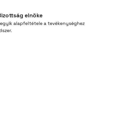
izottság elnöke
s egyik alapfeltétele a tevékenységhez
dszer.