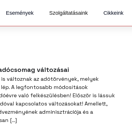
Események
Szolgáltatásaink
Cikkeink
 adócsomag változásai
is változnak az adótörvények, melyek
s lép. A legfontosabb módosítások
dóévre való felkészülésben! Először is lássuk
dóval kapcsolatos változásokat! Amellett,
dvezményének adminisztrációja és a
san […]