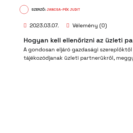
SZERZŐ:
JANCSA-PÉK JUDIT
2023.03.07.
Vélemény (0)
Hogyan kell ellenőrizni az üzleti p
A gondosan eljáró gazdasági szereplőktől
tájékozódjanak üzleti partnerükről, meg