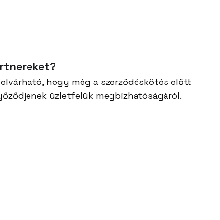
artnereket?
 elvárható, hogy még a szerződéskötés előtt
győződjenek üzletfelük megbízhatóságáról.