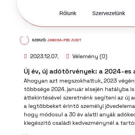
Rólunk
Szervezetünk
SZERZŐ:
JANCSA-PÉK JUDIT
2023.12.07.
Vélemény (0)
Új év, új adótörvények: a 2024-es
Ahogyan azt megszokhattuk, 2023 végén 
többsége 2024. január elsején hatályba i
áttekintésével szeretnénk segíteni az új a
a legtöbbeket érintő személyi jövedelema
hogy módosul a 30 év alatti anyák adóke
kiegészítő családi kedvezménynél a tartó