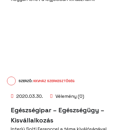
SZERZŐ:
KKVHÁZ SZERKESZTŐSÉG
2020.03.30.
Vélemény (0)
Egészségipar – Egészségügy –
Kisvállalkozás
Interjú Solti Ferenccel a téma kiválóságával.