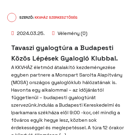
SZERZŐ:
KKVHÁZ SZERKESZTŐSÉG
2024.03.25.
Vélemény (0)
Tavaszi gyalogtúra a Budapesti
Közös Lépések Gyalogló Klubbal.
A KKVHÁZ életmód átalakító kezdeményezése
egyben partnere a Monspart Sarolta Alapítvány
(MOSA) országos gyaloglóklub hálózatának is.
Havonta egy alkalommal – az időjárástól
függetlenül – budapesti gyalogtúrát
szervezünk.Indulás a Budapesti Kereskedelmi és
Iparkamara székháza elől 9:00 -kor, cél mindig a
főváros egyik hegye lesz, közben sok
érdekességgel és meglepetéssel. A túra 12 órakor