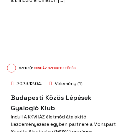
a kiinduló állomáson […]
SZERZŐ:
KKVHÁZ SZERKESZTŐSÉG
2023.12.04.
Vélemény (1)
Budapesti Közös Lépések
Gyalogló Klub
Indul! A KKVHÁZ életmód átalakító
kezdeményezése egyben partnere a Monspart
Sarolta Alapítvány (MOSA) országos