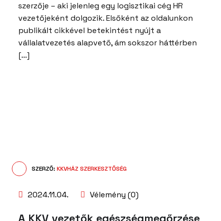
szerzője – aki jelenleg egy logisztikai cég HR
vezetőjeként dolgozik. Elsőként az oldalunkon
publikált cikkével betekintést nyújt a
vállalatvezetés alapvető, ám sokszor háttérben
[…]
SZERZŐ:
KKVHÁZ SZERKESZTŐSÉG
2024.11.04.
Vélemény (0)
A KKV vezetők egészségmegőrzése