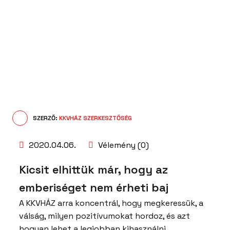
SZERZŐ:
KKVHÁZ SZERKESZTŐSÉG
2020.04.06.
Vélemény (0)
Kicsit elhittük már, hogy az
emberiséget nem érheti baj
A KKVHÁZ arra koncentrál, hogy megkeressük, a
válság, milyen pozitívumokat hordoz, és azt
hogyan lehet a legjobban kihasználni.