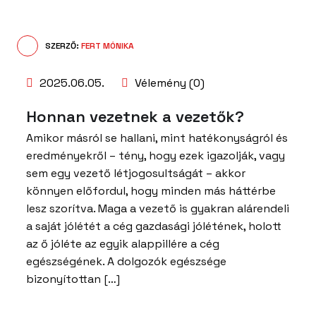
SZERZŐ:
FERT MÓNIKA
2025.06.05.
Vélemény (0)
Honnan vezetnek a vezetők?
Amikor másról se hallani, mint hatékonyságról és
eredményekről – tény, hogy ezek igazolják, vagy
sem egy vezető létjogosultságát – akkor
könnyen előfordul, hogy minden más háttérbe
lesz szorítva. Maga a vezető is gyakran alárendeli
a saját jólétét a cég gazdasági jólétének, holott
az ő jóléte az egyik alappillére a cég
egészségének. A dolgozók egészsége
bizonyítottan […]