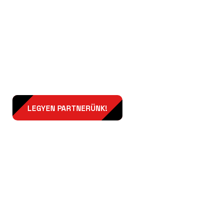
A Magyar Gazdaság
Kávéháza!
LEGYEN PARTNERÜNK!
Termékünk a
kapcsolat, a tudás