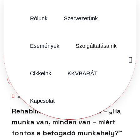
Rólunk
Szervezetünk
Események
Szolgáltatásaink
Cikkeink
KKVBARÁT
SZERZŐ:
KKVHÁZ SZERKESZTŐSÉG
2025.11.26.
Vélemény (0)
Kapcsolat
Rehabilitációs Konferencia – „Ha
munka van, minden van – miért
fontos a befogadó munkahely?”