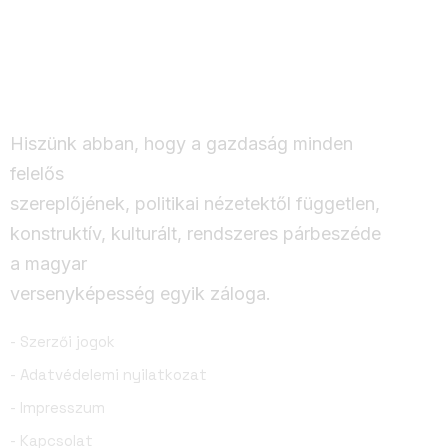
és a közösségi
élmény
Hiszünk abban, hogy a gazdaság minden
felelős
szereplőjének, politikai nézetektől független,
konstruktív, kulturált, rendszeres párbeszéde
a magyar
versenyképesség egyik záloga.
- Szerzői jogok
- Adatvédelemi nyilatkozat
- Impresszum
- Kapcsolat