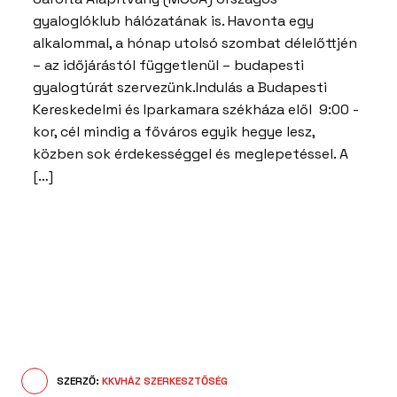
gyaloglóklub hálózatának is. Havonta egy
alkalommal, a hónap utolsó szombat délelőttjén
– az időjárástól függetlenül – budapesti
gyalogtúrát szervezünk.Indulás a Budapesti
Kereskedelmi és Iparkamara székháza elől 9:00 -
kor, cél mindig a főváros egyik hegye lesz,
közben sok érdekességgel és meglepetéssel. A
[…]
SZERZŐ:
KKVHÁZ SZERKESZTŐSÉG