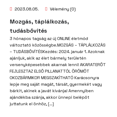
2023.08.05.
Vélemény (0)
Mozgás, táplálkozás,
tudásbővítés
3 hónapos tagság az új ONLINE életmód
változtató közösségbe.MOZGÁS – TÁPLÁLKOZÁS
– TUDÁSBŐVÍTÉSKezdés: 2024. január 1. Azoknak
ajánljuk, akik az élet bármely területén
versenyképesebbek akarnak lenni! AKARATERŐT
FEJLESZTAZ ELSŐ PILLANATTÓL ÖRÖMÖT
OKOZBÁRMIKOR MEGSZAKÍTHATÓ Karácsonyra
lepje meg saját magát, társát, gyermekét vagy
bárkit, akinek a javát kívánja! Amennyiben
ajándékba szánja, akkor ünnepi belépőt
juttatunk el önhöz, […]