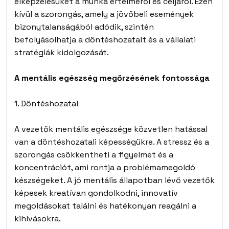
elképzelésüket a munka értelméről és céljáról. Ezen
kívül a szorongás, amely a jövőbeli események
bizonytalanságából adódik, szintén
befolyásolhatja a döntéshozatalt és a vállalati
stratégiák kidolgozását.
A mentális egészség megőrzésének fontossága
1. Döntéshozatal
A vezetők mentális egészsége közvetlen hatással
van a döntéshozatali képességükre. A stressz és a
szorongás csökkentheti a figyelmet és a
koncentrációt, ami rontja a problémamegoldó
készségeket. A jó mentális állapotban lévő vezetők
képesek kreatívan gondolkodni, innovatív
megoldásokat találni és hatékonyan reagálni a
kihívásokra.