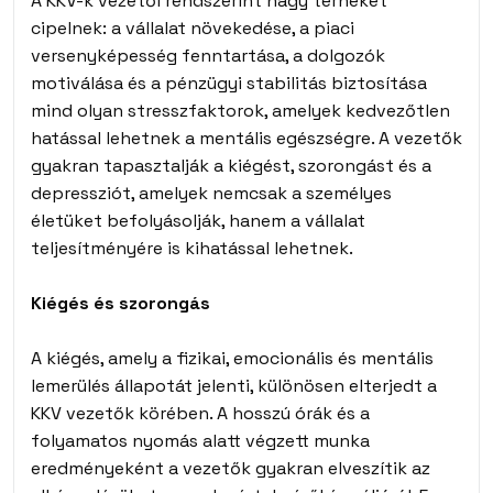
A KKV-k vezetői rendszerint nagy terheket
cipelnek: a vállalat növekedése, a piaci
versenyképesség fenntartása, a dolgozók
motiválása és a pénzügyi stabilitás biztosítása
mind olyan stresszfaktorok, amelyek kedvezőtlen
hatással lehetnek a mentális egészségre. A vezetők
gyakran tapasztalják a kiégést, szorongást és a
depressziót, amelyek nemcsak a személyes
életüket befolyásolják, hanem a vállalat
teljesítményére is kihatással lehetnek.
Kiégés és szorongás
A kiégés, amely a fizikai, emocionális és mentális
lemerülés állapotát jelenti, különösen elterjedt a
KKV vezetők körében. A hosszú órák és a
folyamatos nyomás alatt végzett munka
eredményeként a vezetők gyakran elveszítik az