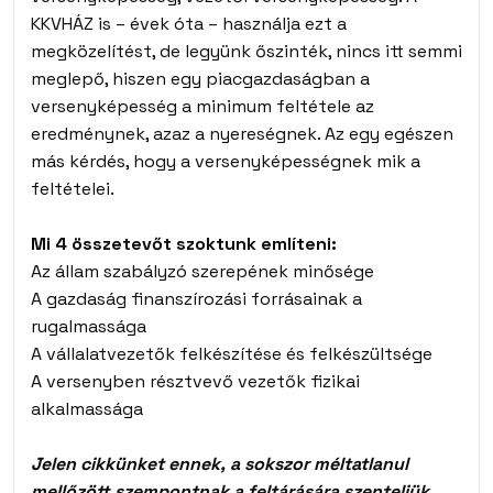
KKVHÁZ is – évek óta – használja ezt a
megközelítést, de legyünk őszinték, nincs itt semmi
meglepő, hiszen egy piacgazdaságban a
versenyképesség a minimum feltétele az
eredménynek, azaz a nyereségnek. Az egy egészen
más kérdés, hogy a versenyképességnek mik a
feltételei.
Mi 4 összetevőt szoktunk említeni:
Az állam szabályzó szerepének minősége
A gazdaság finanszírozási forrásainak a
rugalmassága
A vállalatvezetők felkészítése és felkészültsége
A versenyben résztvevő vezetők fizikai
alkalmassága
Jelen cikkünket ennek, a sokszor méltatlanul
mellőzött szempontnak a feltárására szenteljük.