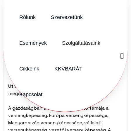
Rólunk
Szervezetünk
SZERZŐ:
KKVHÁZ SZERKESZTŐSÉG
2024.11.04.
Vélemény (0)
Események
Szolgáltatásaink
A KKV vezetők
egészségmegőrzése
Cikkeink
KKVBARÁT
Útmutató a mentális és szellemi egészség
megőrzésének fontosságáról
Kapcsolat
A gazdaságban a közbeszéd vezető témája a
versenyképesség. Európa versenyképessége,
Magyarország versenyképessége, vállalati
versenyképesség, vezetői versenyképesség. A