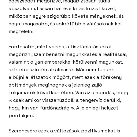
egészségét megőrizve, magabiztosan tudja
abszolválni. Lassan hat éve krízis krízist követ,
miközben egyre szigorúbb követelményeknek, és
egyre magasabb, és sokrétűbb elvárásoknak kell
megfelelni.
Fontosabb, mint valaha, a tisztánlátásunkat
megőrizni, szembenézni magunkkal és a realitással,
valamint olyan emberekkel körülvenni magunkat,
akik erre szintén alkalmasak. Már nem tudunk
elbújni a látszatok mögött, mert ezek a törékeny
építmények meginognak a jelenleg zajló
folyamatok következtében. Van az a mondás, hogy
« csak amikor visszahúzódik a tengervíz derül ki,
hogy kin van fürdőnadrág ». A jelenlegi helyzet
pont ilyen.
Szerencsére ezek a változások pozitívumokat is