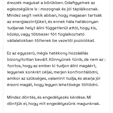
érezzék magukat a bőrükben. Odafigyelnek az
egészségükre is : mozognak és jól táplálkoznak.
Mindez segít nekik abban, hogy magasan tartsák
az energiaszintjüket, és ennek hála hatákonyan
tudjanak helyt állni függetlenül attól, hogy kis,
közép, vagy többezer főt foglalkoztató
vállalatokban töltenek be vezetői pozíciókat.
Ez az egyszerű, mégis hatékony hozzáállás
bizonyítottan bevált. Könnyűnek tűnik, de nem az :
fontos, hogy az ember ki tudjon állni magáért,
legyenek konkrét céljai, merjen konfrontálódni,
amikor az szükséges, valamint tudja, és akarja jól
érezni magát, hogy legyen lehetősége töltődni.
Mindez döntés, és engedélyezés kérdése. Mi
döntjük el, hogy mit engedélyezünk magunknak.