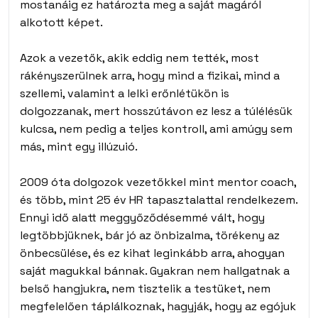
mostanáig ez határozta meg a saját magáról
alkotott képet.
Azok a vezetők, akik eddig nem tették, most
rákényszerülnek arra, hogy mind a fizikai, mind a
szellemi, valamint a lelki erőnlétükön is
dolgozzanak, mert hosszútávon ez lesz a túlélésük
kulcsa, nem pedig a teljes kontroll, ami amúgy sem
más, mint egy illúzuió.
2009 óta dolgozok vezetőkkel mint mentor coach,
és több, mint 25 év HR tapasztalattal rendelkezem.
Ennyi idő alatt meggyőződésemmé vált, hogy
legtöbbjüknek, bár jó az önbizalma, törékeny az
önbecsülése, és ez kihat leginkább arra, ahogyan
saját magukkal bánnak. Gyakran nem hallgatnak a
belső hangjukra, nem tisztelik a testüket, nem
megfelelően táplálkoznak, hagyják, hogy az egójuk