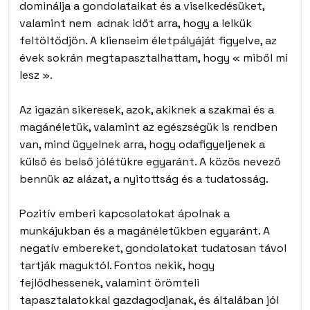
dominálja a gondolataikat és a viselkedésüket,
valamint nem adnak időt arra, hogy a lelkük
feltöltődjön. A klienseim életpályáját figyelve, az
évek sokrán megtapasztalhattam, hogy « miből mi
lesz ».
Az igazán sikeresek, azok, akiknek a szakmai és a
magánéletük, valamint az egészségük is rendben
van, mind ügyelnek arra, hogy odafigyeljenek a
külső és belső jólétükre egyaránt. A közös nevező
bennük az alázat, a nyitottság és a tudatosság.
Pozitív emberi kapcsolatokat ápolnak a
munkájukban és a magánéletükben egyaránt. A
negatív embereket, gondolatokat tudatosan távol
tartják maguktól. Fontos nekik, hogy
fejlődhessenek, valamint örömteli
tapasztalatokkal gazdagodjanak, és általában jól