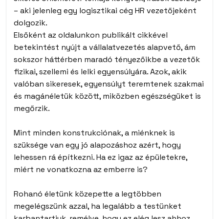
– aki jelenleg egy logisztikai cég HR vezetőjeként
dolgozik.
Elsőként az oldalunkon publikált cikkével
betekintést nyújt a vállalatvezetés alapvető, ám
sokszor háttérben maradó tényezőikbe a vezetők
fizikai, szellemi és lelki egyensúlyára. Azok, akik
valóban sikeresek, egyensúlyt teremtenek szakmai
és magánéletük között, miközben egészségüket is
megőrzik.
Mint minden konstrukciónak, a miénknek is
szüksége van egy jó alapozáshoz azért, hogy
lehessen rá építkezni. Ha ez igaz az épületekre,
miért ne vonatkozna az emberre is?
Rohanó életünk közepette a legtöbben
megelégszünk azzal, ha legalább a testünket
karbantartjuk, remélve, hogy ez elég lesz ahhoz,