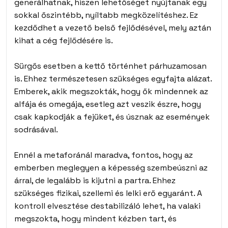
generálhatnak, hiszen lehetőséget nyújtanak egy
sokkal őszintébb, nyíltabb megközelítéshez. Ez
kezdődhet a vezető belső fejlődésével, mely aztán
kihat a cég fejlődésére is.
Sürgős esetben a kettő történhet párhuzamosan
is. Ehhez természetesen szükséges egyfajta alázat.
Emberek, akik megszokták, hogy ők mindennek az
alfája és omegája, esetleg azt veszik észre, hogy
csak kapkodják a fejüket, és úsznak az események
sodrásával.
Ennél a metaforánál maradva, fontos, hogy az
emberben meglegyen a képesség szembeúszni az
árral, de legalább is kijutni a partra. Ehhez
szükséges fizikai, szellemi és lelki erő egyaránt. A
kontroll elvesztése destabilizáló lehet, ha valaki
megszokta, hogy mindent kézben tart, és