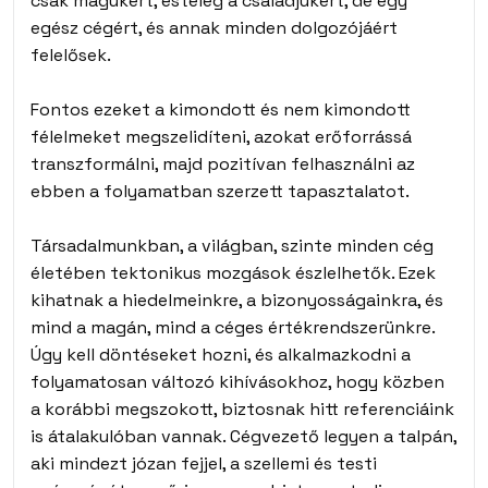
csak magukért, esteleg a családjukért, de egy
egész cégért, és annak minden dolgozójáért
felelősek.
Fontos ezeket a kimondott és nem kimondott
félelmeket megszelidíteni, azokat erőforrássá
transzformálni, majd pozitívan felhasználni az
ebben a folyamatban szerzett tapasztalatot.
Társadalmunkban, a világban, szinte minden cég
életében tektonikus mozgások észlelhetők. Ezek
kihatnak a hiedelmeinkre, a bizonyosságainkra, és
mind a magán, mind a céges értékrendszerünkre.
Úgy kell döntéseket hozni, és alkalmazkodni a
folyamatosan változó kihívásokhoz, hogy közben
a korábbi megszokott, biztosnak hitt referenciáink
is átalakulóban vannak. Cégvezető legyen a talpán,
aki mindezt józan fejjel, a szellemi és testi