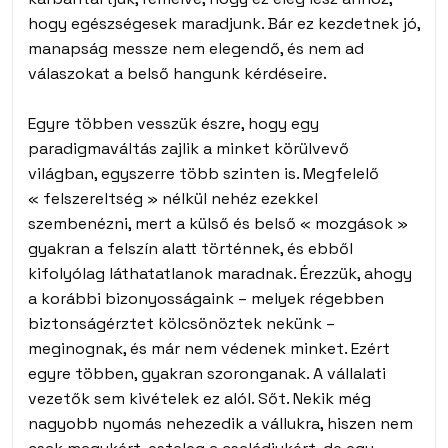
hogy egészségesek maradjunk. Bár ez kezdetnek jó,
manapság messze nem elegendő, és nem ad
válaszokat a belső hangunk kérdéseire.
Egyre többen vesszük észre, hogy egy
paradigmaváltás zajlik a minket körülvevő
világban, egyszerre több szinten is. Megfelelő
« felszereltség » nélkül nehéz ezekkel
szembenézni, mert a külső és belső « mozgások »
gyakran a felszín alatt történnek, és ebből
kifolyólag láthatatlanok maradnak. Érezzük, ahogy
a korábbi bizonyosságaink – melyek régebben
biztonságérztet kölcsönöztek nekünk –
meginognak, és már nem védenek minket. Ezért
egyre többen, gyakran szoronganak. A vállalati
vezetők sem kivételek ez alól. Sőt. Nekik még
nagyobb nyomás nehezedik a vállukra, hiszen nem