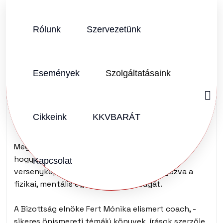
Rólunk
Szervezetünk
SZERZŐ:
KKVHÁZ SZERKESZTŐSÉG
2025.04.24.
Vélemény (0)
Események
Szolgáltatásaink
Miből építkeznek a
vezetők?
Cikkeink
KKVBARÁT
Megalakult a KKVHÁZ Egészség Bizottsága. Célja,
hogy segítse a vállalatok felsővezetőit a
Kapcsolat
versenyképesség növelésében, hangsúlyozva a
fizikai, mentális egészség fontosságát.
A Bizottság elnöke Fert Mónika elismert coach, -
sikeres önismereti témájú könyvek, írások szerzője