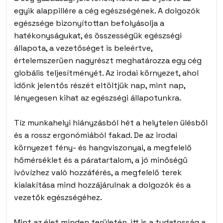
egyik alappillére a cég egészségének. A dolgozók
egészsége bizonyítottan befolyásolja a
hatékonyságukat, és összességük egészségi
állapota, a vezetőséget is beleértve,
értelemszerűen nagyrészt meghatározza egy cég
globális teljesítményét. Az irodai környezet, ahol
időnk jelentős részét eltöltjük nap, mint nap,
lényegesen kihat az egészségi állapotunkra.
Tíz munkahelyi hiányzásból hét a helytelen ülésből
és a rossz ergonómiából fakad. De az irodai
környezet fény- és hangviszonyai, a megfelelő
hőmérséklet és a páratartalom, a jó minőségű
ivóvízhez való hozzáférés, a megfelelő terek
kialakítása mind hozzájárulnak a dolgozók és a
vezetők egészségéhez.
Mint az élet minden területén, itt is a tudatosság a