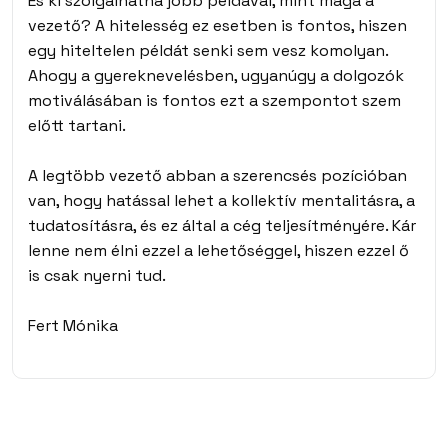
És ki szolgálhatna jobb példával, mint maga a
vezető? A hitelesség ez esetben is fontos, hiszen
egy hiteltelen példát senki sem vesz komolyan.
Ahogy a gyereknevelésben, ugyanúgy a dolgozók
motiválásában is fontos ezt a szempontot szem
előtt tartani.
A legtöbb vezető abban a szerencsés pozícióban
van, hogy hatással lehet a kollektív mentalitásra, a
tudatosításra, és ez által a cég teljesítményére. Kár
lenne nem élni ezzel a lehetőséggel, hiszen ezzel ő
is csak nyerni tud.
Fert Mónika