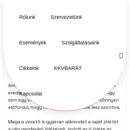
Rólunk
Szervezetünk
SZERZŐ:
FERT MÓNIKA
2025.06.05.
Vélemény (0)
Események
Szolgáltatásaink
Honnan vezetnek a
vezetők?
Cikkeink
KKVBARÁT
Amikor másról se hallani, mint hatékonyságról és
eredményekről – tény, hogy ezek igazolják, vagy
Kapcsolat
sem egy vezető létjogosultságát – akkor könnyen
előfordul, hogy minden más háttérbe lesz szorítva.
Maga a vezető is gyakran alárendeli a saját jólétét
a cég gazdasági jólétének, holott az ő jóléte az