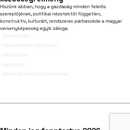
Hiszünk abban, hogy a gazdaság minden felelős
szereplőjének, politikai nézetektől független,
konstruktív, kulturált, rendszeres párbeszéde a magyar
versenyképesség egyik záloga.
- Szerzői jogok
- Adatvédelemi nyilatkozat
- Impresszum
- Kapcsolat
- Általános szerződési feltételek
Facebook
YouTube