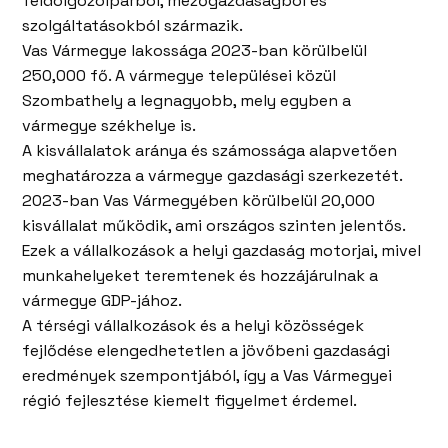
feldolgozóiparból, mezőgazdaságból és
szolgáltatásokból származik.
Vas Vármegye lakossága 2023-ban körülbelül
250,000 fő. A vármegye települései közül
Szombathely a legnagyobb, mely egyben a
vármegye székhelye is.
A kisvállalatok aránya és számossága alapvetően
meghatározza a vármegye gazdasági szerkezetét.
2023-ban Vas Vármegyében körülbelül 20,000
kisvállalat működik, ami országos szinten jelentős.
Ezek a vállalkozások a helyi gazdaság motorjai, mivel
munkahelyeket teremtenek és hozzájárulnak a
vármegye GDP-jához.
A térségi vállalkozások és a helyi közösségek
fejlődése elengedhetetlen a jövőbeni gazdasági
eredmények szempontjából, így a Vas Vármegyei
régió fejlesztése kiemelt figyelmet érdemel.