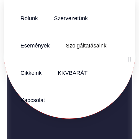
Rólunk
Szervezetünk
Események
Szolgáltatásaink
SZOMBATHELY
VAS VÁRMEGYE
Cikkeink
KKVBARÁT
Kapcsolat