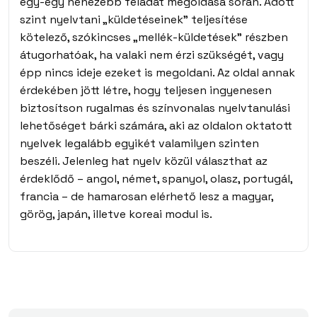
egy-egy nehezebb feladat megoldása során. Adott
szint nyelvtani „küldetéseinek” teljesítése
kötelező, szókincses „mellék-küldetések” részben
átugorhatóak, ha valaki nem érzi szükségét, vagy
épp nincs ideje ezeket is megoldani. Az oldal annak
érdekében jött létre, hogy teljesen ingyenesen
biztosítson rugalmas és színvonalas nyelvtanulási
lehetőséget bárki számára, aki az oldalon oktatott
nyelvek legalább egyikét valamilyen szinten
beszéli. Jelenleg hat nyelv közül választhat az
érdeklődő – angol, német, spanyol, olasz, portugál,
francia – de hamarosan elérhető lesz a magyar,
görög, japán, illetve koreai modul is.