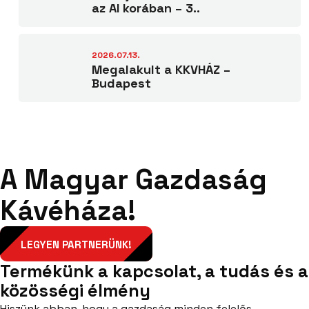
az AI korában – 3..
2026.07.13.
Megalakult a KKVHÁZ –
Budapest
A Magyar Gazdaság
Kávéháza!
LEGYEN PARTNERÜNK!
Termékünk a kapcsolat, a tudás és a
közösségi élmény
Hiszünk abban, hogy a gazdaság minden felelős