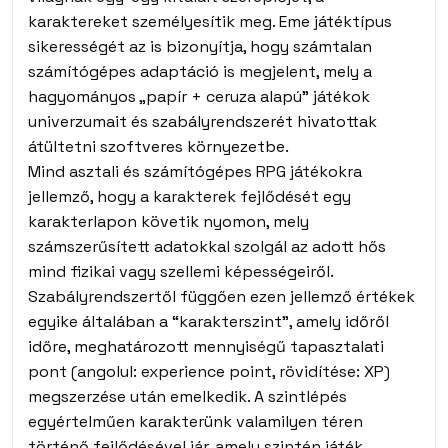
karaktereket személyesítik meg. Eme játéktípus
sikerességét az is bizonyítja, hogy számtalan
számítógépes adaptáció is megjelent, mely a
hagyományos „papír + ceruza alapú” játékok
univerzumait és szabályrendszerét hivatottak
átültetni szoftveres környezetbe.
Mind asztali és számítógépes RPG játékokra
jellemző, hogy a karakterek fejlődését egy
karakterlapon követik nyomon, mely
számszerűsített adatokkal szolgál az adott hős
mind fizikai vagy szellemi képességeiről.
Szabályrendszertől függően ezen jellemző értékek
egyike általában a “karakterszint”, amely időről
időre, meghatározott mennyiségű tapasztalati
pont (angolul: experience point, rövidítése: XP)
megszerzése után emelkedik. A szintlépés
egyértelműen karakterünk valamilyen téren
történő fejlődésével jár, amely szintén játék