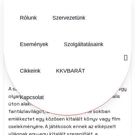
Rólunk
Szervezetünk
SZERZŐ:
KKVHÁZ SZERKESZTŐSÉG
2014.02.25.
Vélemény (0)
Események
Szolgáltatásaink
Szerepjátékos
trendek a weben
Cikkeink
KKVBARÁT
A szerepjáték (angolul: role-playing game; RPG) egy
olyan társasjáték, amelyben a játékosok verbális
Kapcsolat
úton alakítanak egy közösen elképzelt
fantáziavilágot, ahol a játék menete sokban
emlékeztet egy közösen kitalált könyv vagy film
cselekményére. A játékosok ennek az elképzelt
világnak egy-egy kitalált szereplőjét, a