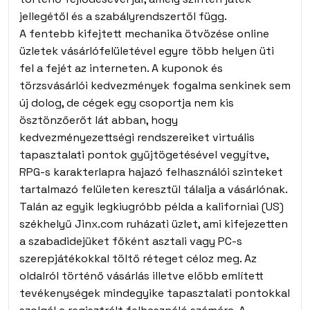
jellegétől és a szabályrendszertől függ.
A fentebb kifejtett mechanika ötvözése online
üzletek vásárlófelületével egyre több helyen üti
fel a fejét az interneten. A kuponok és
törzsvásárlói kedvezmények fogalma senkinek sem
új dolog, de cégek egy csoportja nem kis
ösztönzőerőt lát abban, hogy
kedvezményezettségi rendszereiket virtuális
tapasztalati pontok gyűjtögetésével vegyítve,
RPG-s karakterlapra hajazó felhasználói szinteket
tartalmazó felületen keresztül tálalja a vásárlónak.
Talán az egyik legkiugróbb példa a kaliforniai (US)
székhelyű Jinx.com ruházati üzlet, ami kifejezetten
a szabadidejüket főként asztali vagy PC-s
szerepjátékokkal töltő réteget céloz meg. Az
oldalról történő vásárlás illetve előbb említett
tevékenységek mindegyike tapasztalati pontokkal