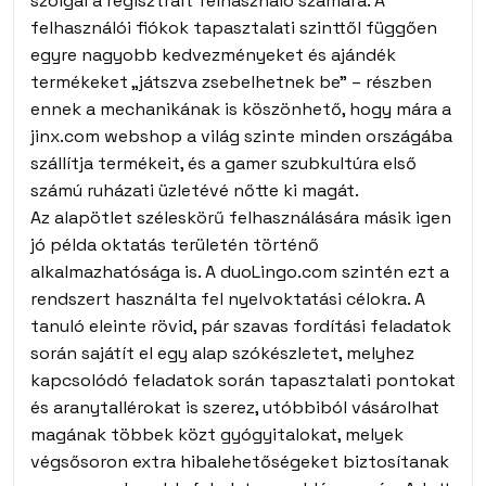
szolgál a regisztrált felhasználó számára. A
felhasználói fiókok tapasztalati szinttől függően
egyre nagyobb kedvezményeket és ajándék
termékeket „játszva zsebelhetnek be” – részben
ennek a mechanikának is köszönhető, hogy mára a
jinx.com webshop a világ szinte minden országába
szállítja termékeit, és a gamer szubkultúra első
számú ruházati üzletévé nőtte ki magát.
Az alapötlet széleskörű felhasználására másik igen
jó példa oktatás területén történő
alkalmazhatósága is. A duoLingo.com szintén ezt a
rendszert használta fel nyelvoktatási célokra. A
tanuló eleinte rövid, pár szavas fordítási feladatok
során sajátít el egy alap szókészletet, melyhez
kapcsolódó feladatok során tapasztalati pontokat
és aranytallérokat is szerez, utóbbiból vásárolhat
magának többek közt gyógyitalokat, melyek
végsősoron extra hibalehetőségeket biztosítanak