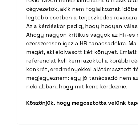
rövid távon nehéz kimutatni. A másik ol
cégvezetők, akik nem foglalkoznak időbe
legtöbb esetben a terjeszkedés rovásár
Az a kérdéskör pedig, hogy hogyan vála
Ahogy nagyon kritikus vagyok az HR-es 
ezerszeresen igaz a HR tanácsadókra. M
magát, aki elolvasott két könyvet. Emiat
referenciát kell kérni azoktól a korábbi 
konkrét, eredményekkel alátámasztott t
megjegyeznem: egy jó tanácsadó nem azt s
neki abban, hogy mit kéne kérdeznie.
Köszönjük, hogy megosztotta velünk tapa