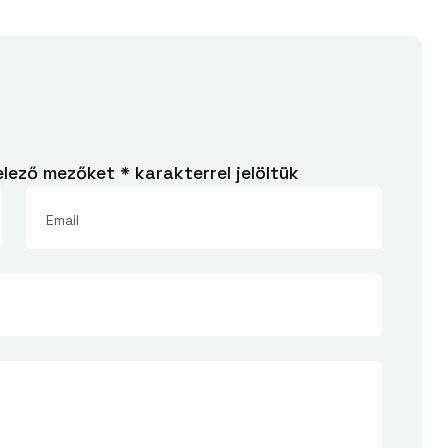
elező mezőket
*
karakterrel jelöltük