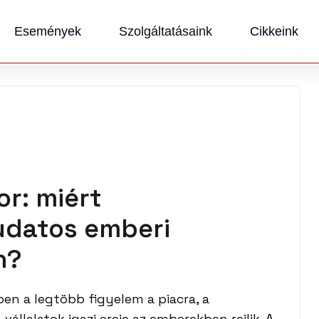
Események
Szolgáltatásaink
Cikkeink
or: miért
udatos emberi
n?
en a legtöbb figyelem a piacra, a
vállalatok igazi ereje az emberekben rejlik. A