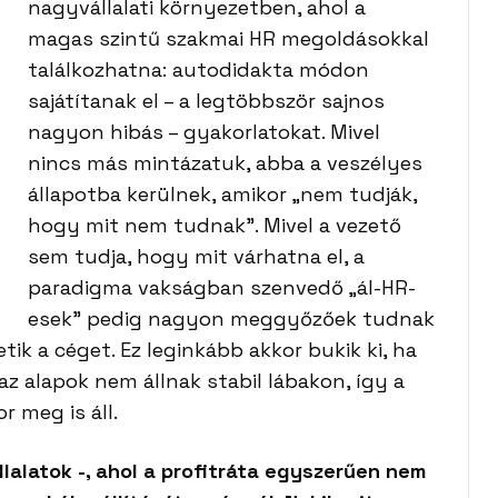
nagyvállalati környezetben, ahol a
magas szintű szakmai HR megoldásokkal
találkozhatna: autodidakta módon
sajátítanak el – a legtöbbször sajnos
nagyon hibás – gyakorlatokat. Mivel
nincs más mintázatuk, abba a veszélyes
állapotba kerülnek, amikor „nem tudják,
hogy mit nem tudnak”. Mivel a vezető
sem tudja, hogy mit várhatna el, a
paradigma vakságban szenvedő „ál-HR-
esek” pedig nagyon meggyőzőek tudnak
tik a céget. Ez leginkább akkor bukik ki, ha
az alapok nem állnak stabil lábakon, így a
r meg is áll.
állalatok -, ahol a profitráta egyszerűen nem