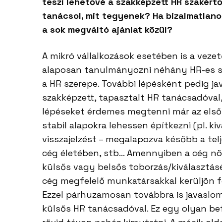
teszi lehetővé a szakképzett HR szakértő
tanácsol, mit tegyenek?
Ha bizalmatlano
a sok megváltó ajánlat közül?
A mikró vállalkozások esetében is a vez
alaposan tanulmányozni néhány HR-es sza
a HR szerepe. További lépésként pedig ja
szakképzett, tapasztalt HR tanácsadóval,
lépéseket érdemes megtenni már az els
stabil alapokra lehessen építkezni (pl. ki
visszajelzést – megalapozva később a tel
cég életében, stb… Amennyiben a cég nö
külsős vagy belsős toborzás/kiválasztásé
cég megfelelő munkatársakkal kerüljön fe
Ezzel párhuzamosan továbbra is javaslom,
külsős HR tanácsadóval. Ez egy olyan be