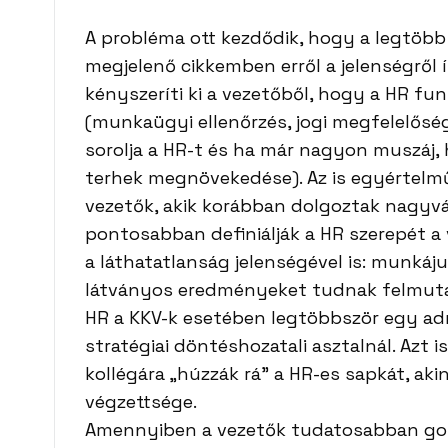
A probléma ott kezdődik, hogy a legtöbb
megjelenő cikkemben erről a jelenségről
kényszeríti ki a vezetőből, hogy a HR fu
(munkaügyi ellenőrzés, jogi megfelelősé
sorolja a HR-t és ha már nagyon muszáj, 
terhek megnövekedése). Az is egyértelmű
vezetők, akik korábban dolgoztak nagyvá
pontosabban definiálják a HR szerepét a 
a láthatatlanság jelenségével is: munkáj
látványos eredményeket tudnak felmutatn
HR a KKV-k esetében legtöbbször egy adm
stratégiai döntéshozatali asztalnál. Azt 
kollégára „húzzák rá” a HR-es sapkát, ak
végzettsége.
Amennyiben a vezetők tudatosabban gond