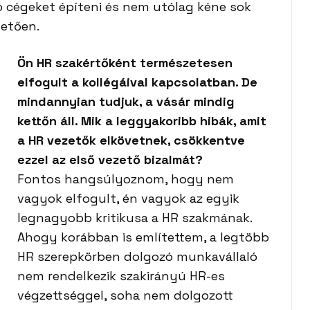
cégeket építeni és nem utólag kéne sok
letően.
Ön HR szakértőként természetesen
elfogult a kollégáival kapcsolatban. De
mindannyian tudjuk, a vásár mindig
kettőn áll. Mik a leggyakoribb hibák, amit
a HR vezetők elkövetnek, csökkentve
ezzel az első vezető bizalmát?
Fontos hangsúlyoznom, hogy nem
vagyok elfogult, én vagyok az egyik
legnagyobb kritikusa a HR szakmának.
Ahogy korábban is említettem, a legtöbb
HR szerepkörben dolgozó munkavállaló
nem rendelkezik szakirányú HR-es
végzettséggel, soha nem dolgozott