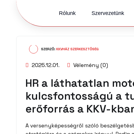
Rólunk
Szervezetünk
SZERZŐ:
KKVHÁZ SZERKESZTŐSÉG
2025.12.01.
Vélemény (0)
HR a láthatatlan mot
kulcsfontosságú a t
erőforrás a KKV-kba
A versenyképességről szóló beszélgetésb
stratégiára és a számokra irányul. Pedig a 