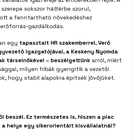
 szerepe sokszor háttérbe szorul,
olott a fenntartható növekedéshez
 erőforrás-gazdálkodás.
ban egy
tapasztalt HR szakemberrel, Verő
ügyvezető igazgatójával, a Keskeny Nyomda
ak társelnökével – beszélgettünk
arról, miért
ággal, milyen hibák gyengítik a vezetői
ok, hogy stabil alapokra építsék jövőjüket.
beszél. Ez természetes is, hiszen a piac
a helye egy sikerorientált kisvállalatnál?