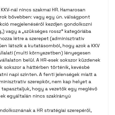
 KKV-nál nincs szakmai HR. Hamarosan
 írok bővebben: vagy egy ún. válságpont
nkció megjelenéséről kezdjen gondolkozni
g,) vagy a „szükséges rossz” kategóriába
hozza létre a szerepet (adminisztratív
en látszik a kutatásomból, hogy azok a KKV
llalati (multi környezetben) lényegesen
vállalaton belül. A HR-esek sokszor küzdenek
uk sokszor a háttérben történik, kevésbé
i napi szinten. A fenti jelenségek miatt a
inisztratív szerepkör, nem kap helyet a
is tapasztaljuk, hogy a vezetők egy meglévő
inek egyáltalán nincs szakirányú
olkoznának a HR stratégiai szerepéről,