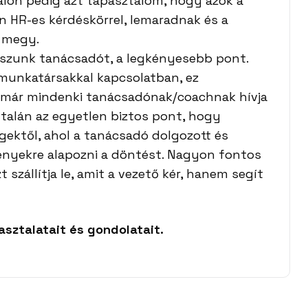
dalon pedig azt tapasztalom, hogy azok a
n HR-es kérdéskörrel, lemaradnak és a
a megy.
sszunk tanácsadót, a legkényesebb pont.
munkatársakkal kapcsolatban, ez
a már mindenki tanácsadónak/coachnak hívja
t talán az egyetlen biztos pont, hogy
cégektől, ahol a tanácsadó dolgozott és
ényekre alapozni a döntést. Nagyon fontos
zállítja le, amit a vezető kér, hanem segít
sztalatait és gondolatait.