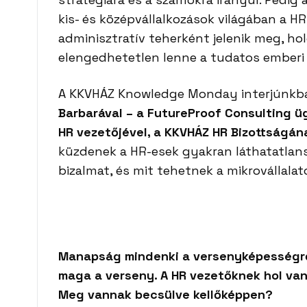
kis- és középvállalkozások világában a HR
adminisztratív teherként jelenik meg, h
elengedhetetlen lenne a tudatos emberi
A KKVHÁZ Knowledge Monday interjúnk
Barbarával – a FutureProof Consulting 
HR vezetőjével, a KKVHÁZ HR Bizottságán
küzdenek a HR-esek gyakran láthatatlans
bizalmat, és mit tehetnek a mikrovállalat
Manapság mindenki a versenyképességről 
maga a verseny. A HR vezetőknek hol van 
Meg vannak becsülve kellőképpen?