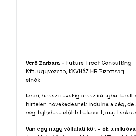
Verő Barbara
– Future Proof Consulting
Kft. ügyvezető, KKVHÁZ HR Bizottság
elnök
lenni, hosszú évekig rossz irányba terelhe
hirtelen növekedésnek indulna a cég, de 
cég fejlődése előbb belassul, majd sokszo
Van egy nagy vállalati kör, – ők a mikróv