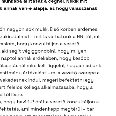
 munkába állítását a cégnél. Nekik mit
k annak van-e alapja, és hogy válasszanak
etőn nagyon sok múlik. Első körben érdemes
kirodalmat – mit is várhatunk a HR-től, mi
vaslom, hogy konzultáljon a vezető
 aki segít végiggondolni, hogy milyen
ő naptól annak érdekében, hogy később
választásnál mire kell figyelni, hogyan adjunk
jesítmény értékelést – mi a vezető szerepe a
vekedésnek indul, megéri befektetni egy
rt felelős kolléga alkalmazásába, hogy a
ltöltésre.
 hogy havi 1-2 órát a vezető konzultáljon a
fektetés, ami mindenképp megtérül – bár