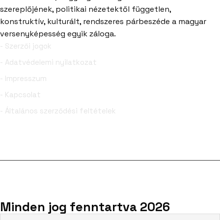
szereplőjének, politikai nézetektől független,
konstruktív, kulturált, rendszeres párbeszéde a magyar
versenyképesség egyik záloga.
- Szerzői jogok
- Adatvédelemi nyilatkozat
- Impresszum
- Kapcsolat
- Általános szerződési feltételek
Facebook
YouTube
Minden jog fenntartva 2026