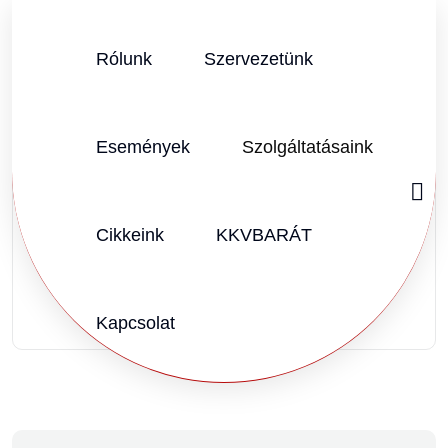
Rólunk
Szervezetünk
SZERZŐ:
SZEPNORBI@GMAIL.COM
2025.11.28.
Vélemény (0)
Események
Szolgáltatásaink
20251128
Cikkeink
KKVBARÁT
Kapcsolat