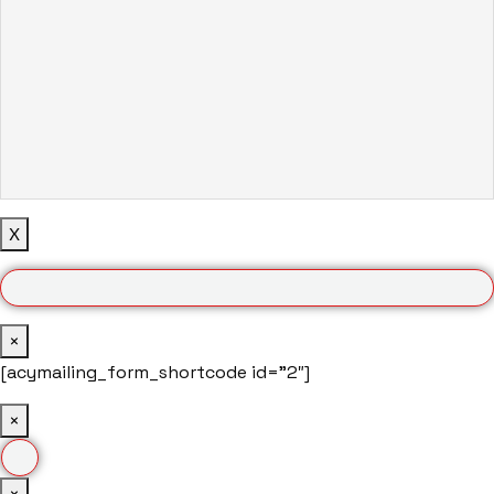
X
×
[acymailing_form_shortcode id=”2″]
×