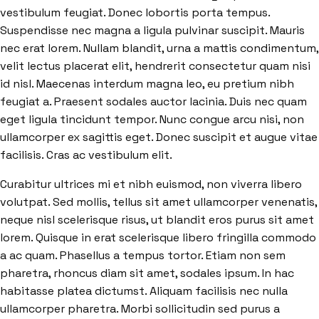
vestibulum feugiat. Donec lobortis porta tempus.
Suspendisse nec magna a ligula pulvinar suscipit. Mauris
nec erat lorem. Nullam blandit, urna a mattis condimentum,
velit lectus placerat elit, hendrerit consectetur quam nisi
id nisl. Maecenas interdum magna leo, eu pretium nibh
feugiat a. Praesent sodales auctor lacinia. Duis nec quam
eget ligula tincidunt tempor. Nunc congue arcu nisi, non
ullamcorper ex sagittis eget. Donec suscipit et augue vitae
facilisis. Cras ac vestibulum elit.
Curabitur ultrices mi et nibh euismod, non viverra libero
volutpat. Sed mollis, tellus sit amet ullamcorper venenatis,
neque nisl scelerisque risus, ut blandit eros purus sit amet
lorem. Quisque in erat scelerisque libero fringilla commodo
a ac quam. Phasellus a tempus tortor. Etiam non sem
pharetra, rhoncus diam sit amet, sodales ipsum. In hac
habitasse platea dictumst. Aliquam facilisis nec nulla
ullamcorper pharetra. Morbi sollicitudin sed purus a