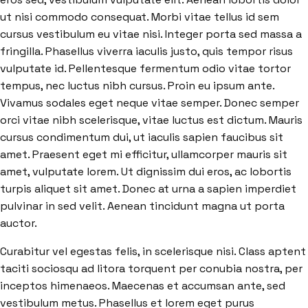
ut nisi commodo consequat. Morbi vitae tellus id sem
cursus vestibulum eu vitae nisi. Integer porta sed massa a
fringilla. Phasellus viverra iaculis justo, quis tempor risus
vulputate id. Pellentesque fermentum odio vitae tortor
tempus, nec luctus nibh cursus. Proin eu ipsum ante.
Vivamus sodales eget neque vitae semper. Donec semper
orci vitae nibh scelerisque, vitae luctus est dictum. Mauris
cursus condimentum dui, ut iaculis sapien faucibus sit
amet. Praesent eget mi efficitur, ullamcorper mauris sit
amet, vulputate lorem. Ut dignissim dui eros, ac lobortis
turpis aliquet sit amet. Donec at urna a sapien imperdiet
pulvinar in sed velit. Aenean tincidunt magna ut porta
auctor.
Curabitur vel egestas felis, in scelerisque nisi. Class aptent
taciti sociosqu ad litora torquent per conubia nostra, per
inceptos himenaeos. Maecenas et accumsan ante, sed
vestibulum metus. Phasellus et lorem eget purus