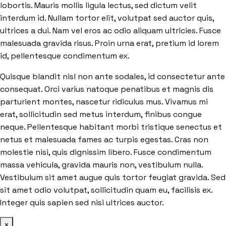
lobortis. Mauris mollis ligula lectus, sed dictum velit
interdum id. Nullam tortor elit, volutpat sed auctor quis,
ultrices a dui. Nam vel eros ac odio aliquam ultricies. Fusce
malesuada gravida risus. Proin urna erat, pretium id lorem
id, pellentesque condimentum ex.
Quisque blandit nisl non ante sodales, id consectetur ante
consequat. Orci varius natoque penatibus et magnis dis
parturient montes, nascetur ridiculus mus. Vivamus mi
erat, sollicitudin sed metus interdum, finibus congue
neque. Pellentesque habitant morbi tristique senectus et
netus et malesuada fames ac turpis egestas. Cras non
molestie nisi, quis dignissim libero. Fusce condimentum
massa vehicula, gravida mauris non, vestibulum nulla.
Vestibulum sit amet augue quis tortor feugiat gravida. Sed
sit amet odio volutpat, sollicitudin quam eu, facilisis ex.
Integer quis sapien sed nisi ultrices auctor.
×