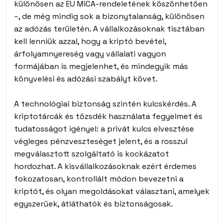
különösen az EU MiCA-rendeletének köszönhetően
–, de még mindig sok a bizonytalanság, különösen
az adózás területén. A vállalkozásoknak tisztában
kell lenniük azzal, hogy a kriptó bevétel,
árfolyamnyereség vagy vállalati vagyon
formájában is megjelenhet, és mindegyik más
könyvelési és adózási szabályt követ.
A technológiai biztonság szintén kulcskérdés. A
kriptotárcák és tőzsdék használata fegyelmet és
tudatosságot igényel: a privát kulcs elvesztése
végleges pénzveszteséget jelent, és a rosszul
megválasztott szolgáltató is kockázatot
hordozhat. A kisvállalkozásoknak ezért érdemes
fokozatosan, kontrollált módon bevezetni a
kriptót, és olyan megoldásokat választani, amelyek
egyszerűek, átláthatók és biztonságosak.