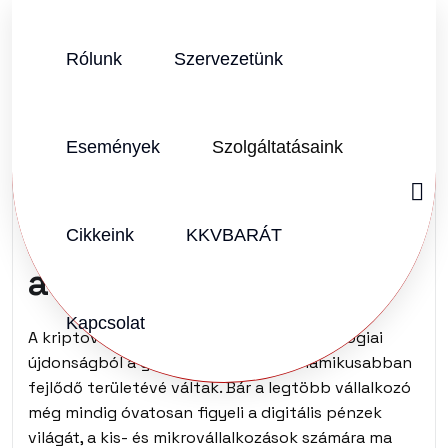
Rólunk
Szervezetünk
SZERZŐ:
KKVHÁZ SZERKESZTŐSÉG
2026.06.25.
Vélemény (0)
Események
Szolgáltatásaink
A kis- és
mikrovállalkozások és
Cikkeink
KKVBARÁT
a kriptovaluták
Kapcsolat
A kriptovaluták néhány év alatt a technológiai
újdonságból a gazdaság egyik legdinamikusabban
fejlődő területévé váltak. Bár a legtöbb vállalkozó
még mindig óvatosan figyeli a digitális pénzek
világát, a kis- és mikrovállalkozások számára ma