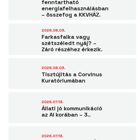
fenntartható
energiafelhasználásban
– összefog a KKVHÁZ.
2026.08.03.
Farkasfalka vagy
szétszéledt nyáj? –
Záró részéhez érkezik.
2026.08.03.
Tisztújítás a Corvinus
Kuratóriumában
2026.07.13.
Állati jó kommunikáció
az AI korában – 3..
2026.07.13.