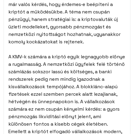
már valós kérdés, hogy érdemes‑e beépíteni a
kriptót a működésükbe. A téma nem csupán
pénzügyi, hanem stratégiai is: a kriptovaluták új
üzleti modelleket, gyorsabb pénzmozgást és
nemzetközi nyitottságot hozhatnak, ugyanakkor
komoly kockázatokat is rejtenek.
A KMV-k számára a kriptó egyik legnagyobb előnye
a rugalmasság. A nemzetközi ügyfelek felé történő
számlázás sokszor lassú és költséges, a banki
rendszerek pedig nem mindig igazodnak a
kisvállalkozások tempójához. A blokklánc-alapú
fizetések ezzel szemben percek alatt lezajlanak,
hétvégén és ünnepnapokon is. A vállalkozások
számára ez nem csupán kényelmi kérdés: a gyors
pénzmozgás likviditási előnyt jelent, ami
különösen fontos a kisebb cégek életében.
Emellett a kriptót elfogadó vállalkozások modern,