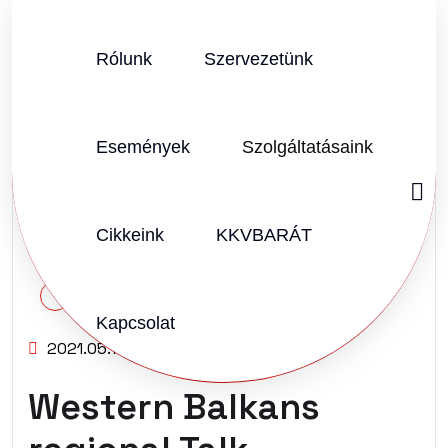
Rólunk
Szervezetünk
Események
Szolgáltatásaink
Cikkeink
KKVBARÁT
SZERZŐ:
KKVHÁZ SZERKESZTŐSÉG
Kapcsolat
2021.05.17.
Vélemény (0)
Western Balkans