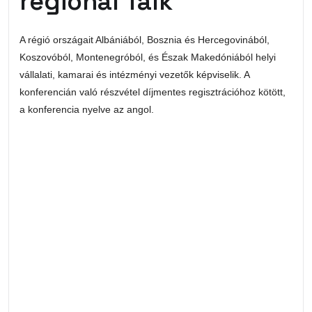
regional Talk
A régió országait Albániából, Bosznia és Hercegovinából,
Koszovóból, Montenegróból, és Észak Makedóniából helyi
vállalati, kamarai és intézményi vezetők képviselik. A
konferencián való részvétel díjmentes regisztrációhoz kötött,
a konferencia nyelve az angol.