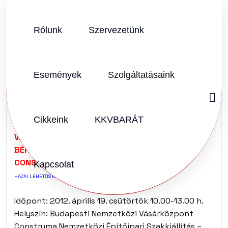
Rólunk
Szervezetünk
SZERZŐ:
KKVHÁZ SZERKESZTŐSÉG
2012.03.11.
Vélemény (0)
Események
Szolgáltatásaink
VÁLSÁGMENEDZSELÉS
– KITÖRÉSI P
Cikkeink
KKVBARÁT
VÁLSÁGMENEDZSELÉS – KITÖRÉSI PONTOK –
BÉRLAKÁSÉPÍTÉS SZAKMAI KEREKASZTAL A
CONSTRUMÁN AZ URBICON KIÁLLÍTÁSON
Kapcsolat
HAZAI LEHETŐSÉGEK-NEMZETKÖZI TAPASZTALATOK
Időpont: 2012. április 19. csütörtök 10.00-13.00 h.
Helyszín: Budapesti Nemzetközi Vásárközpont
Construma Nemzetközi Építőipari Szakkiállítás –