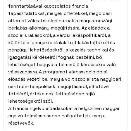
fenntartásával kapcsolatos francia
tapasztalatokat, melyek ötletekkel, megoldási
alternatívákkal szolgálhatnak a magyarországi
bérlakás-állomány megújítására.
Az előadók a
szociális lakásokról, a városi lakáspolitikáról, a
különféle igényekre kialakított lakásfajtákról és
pénzügyi lehetőségekről, a kezelés technikai és
igazgatási kérdéseiről fognak beszélni, bő
lehetőséget hagyva a felmerülő kérdésekre való
válaszadásra.
A programot városszociológiai
előadás vezeti be, mely a volt szocialista nagyipari
centrum-települések megújításáról, élhetővé
tételéről, értékeinek feltárásában rejlő
lehetőségekről szól.
A francia nyelvű előadásokat a helyszínen magyar
nyelvű tolmácsolásban hallgathatják meg a
résztvevők.