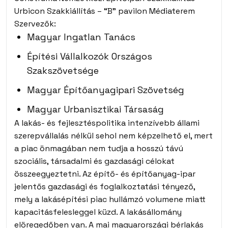
Urbicon Szakkiállítás – “B” pavilon Médiaterem
Szervezők:
Magyar Ingatlan Tanács
Építési Vállalkozók Országos
Szakszövetsége
Magyar Építőanyagipari Szövetség
Magyar Urbanisztikai Társaság
A lakás- és fejlesztéspolitika intenzívebb állami
szerepvállalás nélkül sehol nem képzelhető el, mert
a piac önmagában nem tudja a hosszú távú
szociális, társadalmi és gazdasági célokat
összeegyeztetni. Az építő- és építőanyag-ipar
jelentős gazdasági és foglalkoztatási tényező,
mely a lakásépítési piac hullámzó volumene miatt
kapacitásfelesleggel küzd. A lakásállomány
elöregedőben van. A mai magyarországi bérlakás