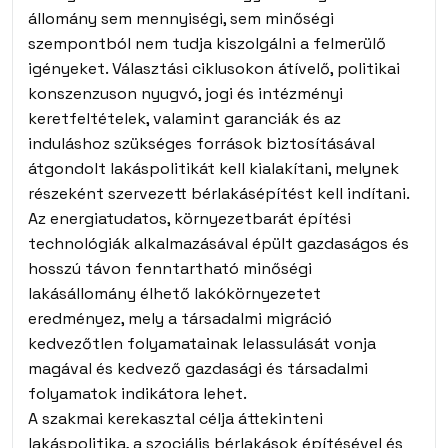
állomány sem mennyiségi, sem minőségi
szempontból nem tudja kiszolgálni a felmerülő
igényeket. Választási ciklusokon átívelő, politikai
konszenzuson nyugvó, jogi és intézményi
keretfeltételek, valamint garanciák és az
induláshoz szükséges források biztosításával
átgondolt lakáspolitikát kell kialakítani, melynek
részeként szervezett bérlakásépítést kell indítani.
Az energiatudatos, környezetbarát építési
technológiák alkalmazásával épült gazdaságos és
hosszú távon fenntartható minőségi
lakásállomány élhető lakókörnyezetet
eredményez, mely a társadalmi migráció
kedvezőtlen folyamatainak lelassulását vonja
magával és kedvező gazdasági és társadalmi
folyamatok indikátora lehet.
A szakmai kerekasztal célja áttekinteni
lakáspolitika, a szociális bérlakások építésével és