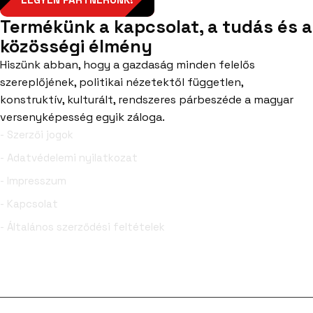
Termékünk a kapcsolat, a tudás és a
közösségi élmény
Hiszünk abban, hogy a gazdaság minden felelős
szereplőjének, politikai nézetektől független,
konstruktív, kulturált, rendszeres párbeszéde a magyar
versenyképesség egyik záloga.
- Szerzői jogok
- Adatvédelemi nyilatkozat
- Impresszum
- Kapcsolat
- Általános szerződési feltételek
Facebook
YouTube