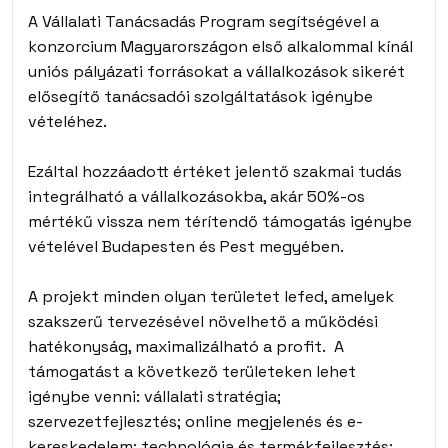
A Vállalati Tanácsadás Program segítségével a
konzorcium Magyarországon első alkalommal kínál
uniós pályázati forrásokat
a vállalkozások sikerét
elősegítő
tanácsadói szolgáltatások igénybe
vételéhez.
Ezáltal hozzáadott értéket jelentő szakmai tudás
integrálható a vállalkozásokba,
akár 50%-os
mértékű vissza nem térítendő támogatás
igénybe
vételével Budapesten és Pest megyében.
A projekt minden olyan területet lefed, amelyek
szakszerű tervezésével növelhető a működési
hatékonyság, maximalizálható a profit.
A
támogatást a következő területeken lehet
igénybe venni:
vállalati stratégia;
szervezetfejlesztés; online megjelenés és e-
kereskedelem; technológia és termékfejlesztés;