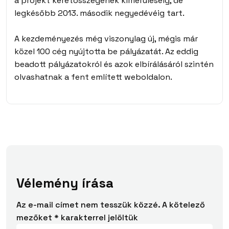
a projekt
keretösszegének kimerüléséig
, de
legkésőbb 2013. második negyedévéig tart.
A kezdeményezés még viszonylag új, mégis
már
közel 100 cég
nyújtotta be pályázatát. Az eddig
beadott pályázatokról és azok elbírálásáról szintén
olvashatnak a fent említett weboldalon.
Vélemény írása
Az e-mail címet nem tesszük közzé.
A kötelező
mezőket
*
karakterrel jelöltük