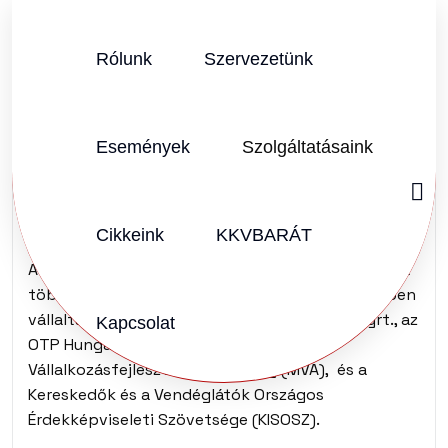
Rólunk
Szervezetünk
SZERZŐ:
KKVHÁZ SZERKESZTŐSÉG
2012.01.10.
Vélemény (0)
Események
Szolgáltatásaink
Vállalati Tanácsadás
Program
Cikkeink
KKVBARÁT
A programmal kapcsolatos közvetítői feladatokat
több hazai szervezet
közös konzorcium
keretében
vállalta magára, nevezetesen: az OTP Bank Nyrt., az
Kapcsolat
OTP Hungaro-Projekt Kft., a Magyar
Vállalkozásfejlesztési Alapítvány (MVA), és a
Kereskedők és a Vendéglátók Országos
Érdekképviseleti Szövetsége (KISOSZ).