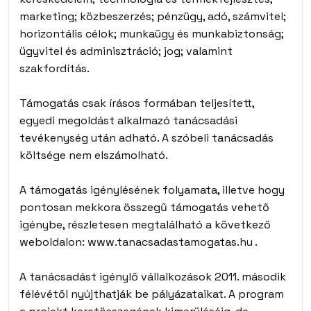
marketing; közbeszerzés; pénzügy, adó, számvitel;
horizontális célok; munkaügy és munkabiztonság;
ügyvitel és adminisztráció; jog; valamint
szakfordítás.
Támogatás
csak írásos formában
teljesített,
egyedi megoldást alkalmazó
tanácsadási
tevékenység után adható. A szóbeli tanácsadás
költsége nem elszámolható.
A támogatás igénylésének folyamata, illetve hogy
pontosan mekkora összegű támogatás vehető
igénybe, részletesen megtalálható a következő
weboldalon:
www.tanacsadastamogatas.hu
.
A tanácsadást igénylő vállalkozások
2011. második
félévétől
nyújthatják be pályázataikat. A program