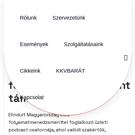
Rólunk
Szervezetünk
SZERZŐ:
BALÁZS A. DÁVID
2024.05.09.
Vélemény (0)
Események
Szolgáltatásaink
Új üzleti podcast
csatorna a
Cikkeink
KKVBARÁT
folyamatmenedzsment
támogatására.
Kapcsolat
Elindult Magyarország első
folyamatmenedzsmenttel foglalkozó üzleti
podcast csatornája, ahol valódi szakértők,