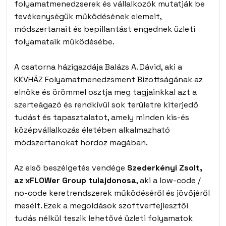
folyamatmenedzserek és vállalkozók mutatják be
tevékenységük működésének elemeit,
módszertanait és bepillantást engednek üzleti
folyamataik működésébe.
A csatorna házigazdája Balázs A. Dávid, aki a
KKVHÁZ Folyamatmenedzsment Bizottságának az
elnöke és örömmel osztja meg tagjainkkal azt a
szerteágazó és rendkívül sok területre kiterjedő
tudást és tapasztalatot, amely minden kis-és
középvállalkozás életében alkalmazható
módszertanokat hordoz magában.
Az első beszélgetés vendége
Szederkényi Zsolt,
az xFLOWer Group tulajdonosa
, aki a low-code /
no-code keretrendszerek működéséről és jövőjéről
mesélt. Ezek a megoldások szoftverfejlesztői
tudás nélkül teszik lehetővé üzleti folyamatok