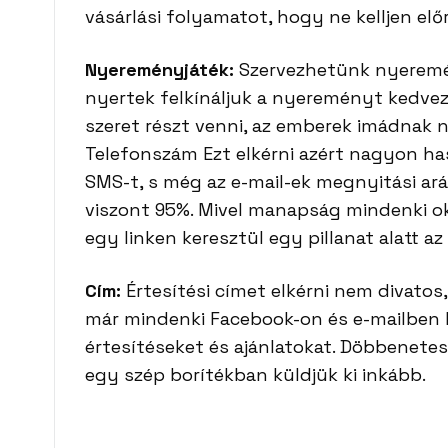
vásárlási folyamatot, hogy ne kelljen elő
Nyereményjáték:
Szervezhetünk nyeremén
nyertek felkínáljuk a nyereményt kedv
szeret részt venni, az emberek imádnak 
Telefonszám Ezt elkérni azért nagyon h
SMS-t, s még az e-mail-ek megnyitási ar
viszont 95%. Mivel manapság mindenki ok
egy linken keresztül egy pillanat alatt a
Cím:
Értesítési címet elkérni nem divatos,
már mindenki Facebook-on és e-mailben 
értesítéseket és ajánlatokat. Döbbenete
egy szép borítékban küldjük ki inkább.