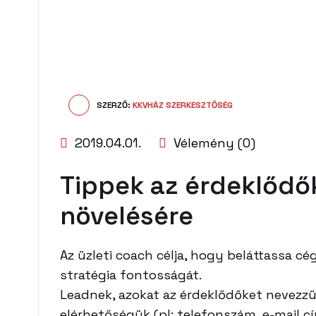
SZERZŐ:
KKVHÁZ SZERKESZTŐSÉG
2019.04.01.
Vélemény (0)
Tippek az érdeklőd
növelésére
Az üzleti coach célja, hogy beláttassa c
stratégia fontosságát.
Leadnek, azokat az érdeklődőket nevezzü
elérhetőségük (pl: telefonszám, e-mail c