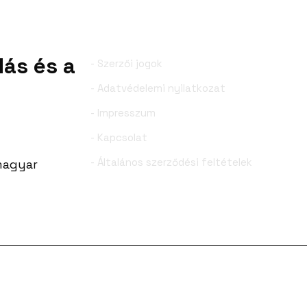
dás és a
- Szerzői jogok
- Adatvédelemi nyilatkozat
- Impresszum
- Kapcsolat
- Általános szerződési feltételek
 magyar