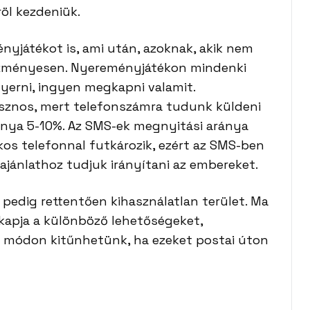
röl kezdeniük.
yjátékot is, ami után, azoknak, akik nem
ezményesen. Nyereményjátékon mindenki
nyerni, ingyen megkapni valamit.
asznos, mert telefonszámra tudunk küldeni
ánya 5-10%. Az SMS-ek megnyitási aránya
os telefonnal futkározik, ezért az SMS-ben
z ajánlathoz tudjuk irányítani az embereket.
 pedig rettentően kihasználatlan terület. Ma
kapja a különböző lehetőségeket,
s módon kitűnhetünk, ha ezeket postai úton