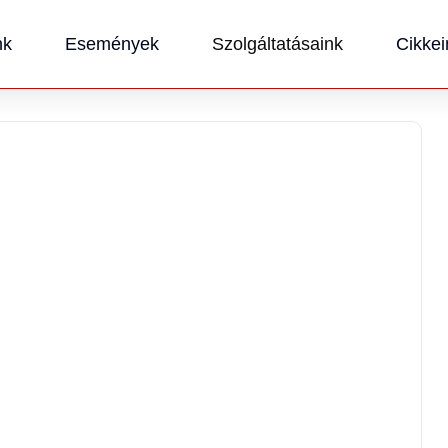
nk
Események
Szolgáltatásaink
Cikkei