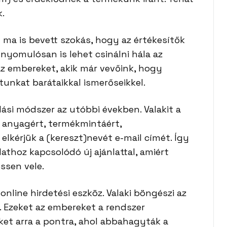
k.
a is bevett szokás, hogy az értékesítők
 nyomulósan is lehet csinálni hála az
 az embereket, akik már vevőink, hogy
atunkat barátaikkal ismerőseikkel.
ási módszer az utóbbi években. Valakit a
 anyagért, termékmintáért,
elkérjük a (kereszt)nevét e-mail címét. Így
athoz kapcsolódó új ajánlattal, amiért
ssen vele.
nline hirdetési eszköz. Valaki böngészi az
t. Ezeket az embereket a rendszer
őket arra a pontra, ahol abbahagyták a