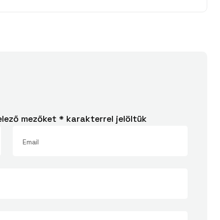
elező mezőket
*
karakterrel jelöltük