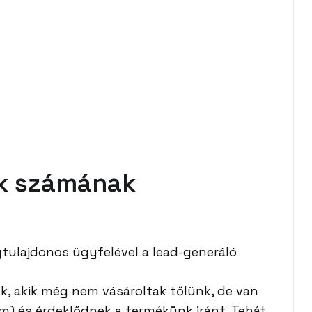
ők számának
égtulajdonos ügyfelével a lead-generáló
k, akik még nem vásároltak tőlünk, de van
ím) és érdeklődnek a termékünk iránt. Tehát