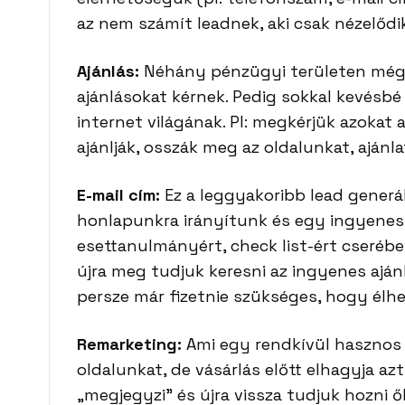
az nem számít leadnek, aki csak nézelődi
Ajánlás:
Néhány pénzügyi területen még m
ajánlásokat kérnek. Pedig sokkal kevésbé
internet világának. Pl: megkérjük azokat
ajánlják, osszák meg az oldalunkat, ajánl
E-mail cím:
Ez a leggyakoribb lead generál
honlapunkra irányítunk és egy ingyenes
esettanulmányért, check list-ért cserébe 
újra meg tudjuk keresni az ingyenes ajánl
persze már fizetnie szükséges, hogy élhe
Remarketing:
Ami egy rendkívül hasznos o
oldalunkat, de vásárlás előtt elhagyja az
„megjegyzi” és újra vissza tudjuk hozni 