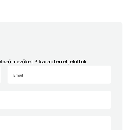
elező mezőket
*
karakterrel jelöltük