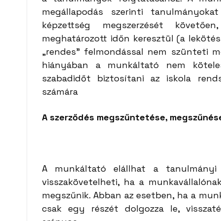
megállapodás szerinti tanulmányokat
képzettség megszerzését követőe
meghatározott időn keresztül (a lekötés
„rendes” felmondással nem szünteti me
hiányában a munkáltató nem kötele
szabadidőt biztosítani az iskola ren
számára
A szerződés megszűntetése, megszűnés
A munkáltató elállhat a tanulmányi
visszakövetelheti, ha a munkavállalón
megszűnik. Abban az esetben, ha a munk
csak egy részét dolgozza le, visszatér