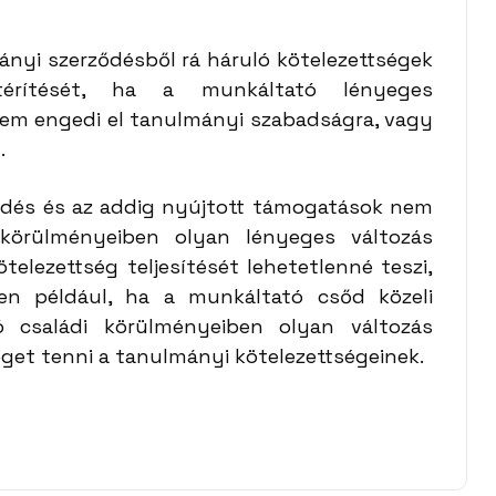
ányi szerződésből rá háruló kötelezettségek
térítését, ha a munkáltató lényeges
 nem engedi el tanulmányi szabadságra, vagy
.
ődés és az addig nyújtott támogatások nem
 körülményeiben olyan lényeges változás
ötelezettség teljesítését lehetetlenné teszi,
yen például, ha a munkáltató csőd közeli
 családi körülményeiben olyan változás
eget tenni a tanulmányi kötelezettségeinek.