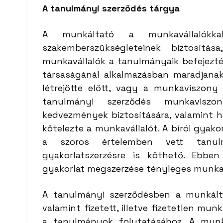
A tanulmányi szerződés tárgya
A munkáltató a munkavállalókk
szakemberszükségleteinek biztosít
munkavállalók a tanulmányaik befejezté
társaságánál alkalmazásban maradjanak
létrejötte előtt, vagy a munkaviszony
tanulmányi szerződés munkaviszo
kedvezmények biztosítására, valamint 
kötelezte a munkavállalót. A bírói gyak
a szoros értelemben vett tanul
gyakorlatszerzésre is köthető. Ebb
gyakorlat megszerzése tényleges munka
A tanulmányi szerződésben a munkálta
valamint fizetett, illetve fizetetlen m
a tanulmányok folytatásához. A munka