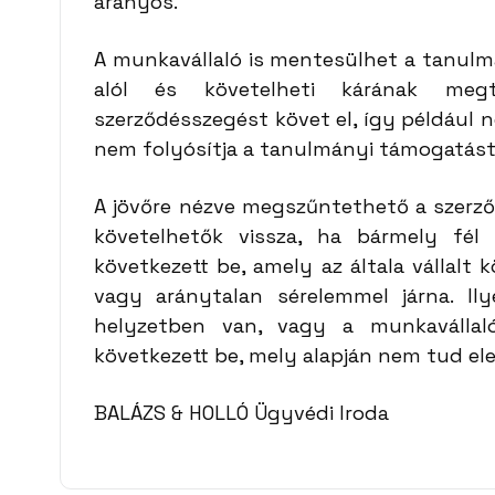
arányos.
A munkavállaló is mentesülhet a tanulm
alól és követelheti kárának meg
szerződésszegést követ el, így például
nem folyósítja a tanulmányi támogatást
A jövőre nézve megszűntethető a szerz
követelhetők vissza, ha bármely fél
következett be, amely az általa vállalt k
vagy aránytalan sérelemmel járna. Il
helyzetben van, vagy a munkavállaló
következett be, mely alapján nem tud el
BALÁZS & HOLLÓ Ügyvédi Iroda