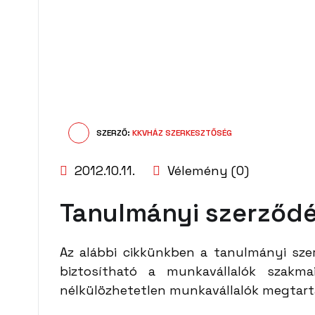
SZERZŐ:
KKVHÁZ SZERKESZTŐSÉG
2012.10.11.
Vélemény (0)
Tanulmányi szerződ
Az alábbi cikkünkben a tanulmányi sze
biztosítható a munkavállalók szakm
nélkülözhetetlen munkavállalók megtart