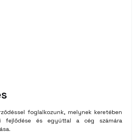
és
rződéssel foglalkozunk, melynek keretében
ai fejlődése és egyúttal a cég számára
ása.