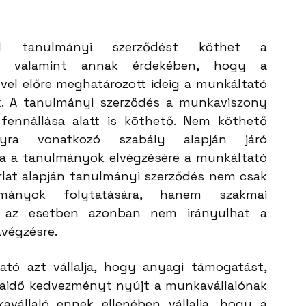
al tanulmányi szerződést köthet a
ása, valamint annak érdekében, hogy a
vel előre meghatározott ideig a munkáltató
. A tanulmányi szerződés
a munkaviszony
 fennállása alatt is köthető. Nem köthető
nyra vonatkozó szabály alapján járó
ha a tanulmányok elvégzésére a munkáltató
orlat alapján tanulmányi szerződés nem csak
mányok folytatására, hanem szakmai
en az esetben azonban nem irányulhat a
végzésre.
tó azt vállalja, hogy anyagi támogatást,
unkaidő kedvezményt nyújt a munkavállalónak
vállaló ennek ellenében vállalja, hogy a