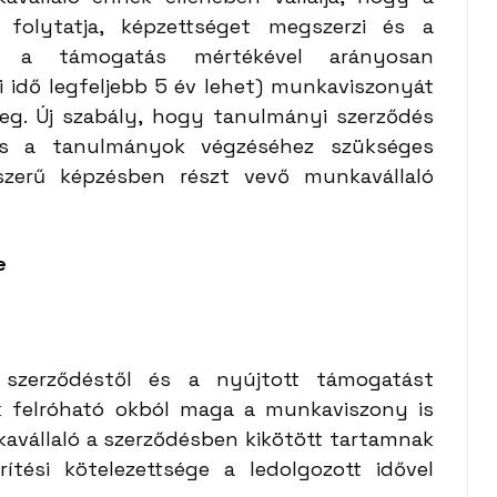
 folytatja, képzettséget megszerzi és a
n, a támogatás mértékével arányosan
i idő legfeljebb 5 év lehet) munkaviszonyát
g. Új szabály, hogy tanulmányi szerződés
s a tanulmányok végzéséhez szükséges
dszerű képzésben részt vevő munkavállaló
e
 szerződéstől és a nyújtott támogatást
ak felróható okból maga a munkaviszony is
avállaló a szerződésben kikötött tartamnak
ítési kötelezettsége a ledolgozott idővel