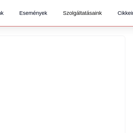
nk
Események
Szolgáltatásaink
Cikkei