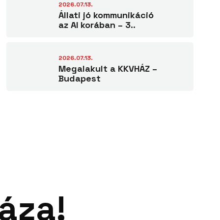
2026.07.13.
Állati jó kommunikáció
az AI korában – 3..
2026.07.13.
Megalakult a KKVHÁZ –
Budapest
áza!