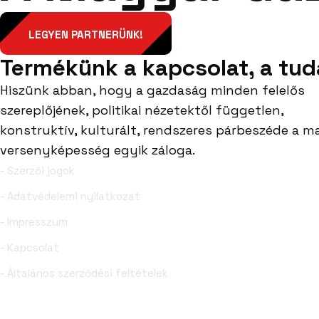
LEGYEN PARTNERÜNK!
Termékünk a kapcsolat, a tud
Hiszünk abban, hogy a gazdaság minden felelős
szereplőjének, politikai nézetektől független,
konstruktív, kulturált, rendszeres párbeszéde a m
versenyképesség egyik záloga.
- Szerzői jogok
- Adatvédelemi nyilatkozat
- Impresszum
- Kapcsolat
- Általános szerződési feltételek