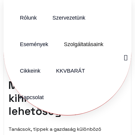
Rólunk
Szervezetünk
SZERZŐ:
KKVHÁZ SZERKESZTŐSÉG
2025.09.05.
Vélemény (0)
Események
Szolgáltatásaink
Exponline- különleges
vásár és konferencia –
Cikkeink
KKVBARÁT
Munkaerőpiaci
kihívások és
Kapcsolat
lehetőségek.
Tanácsok, tippek a gazdaság különböző