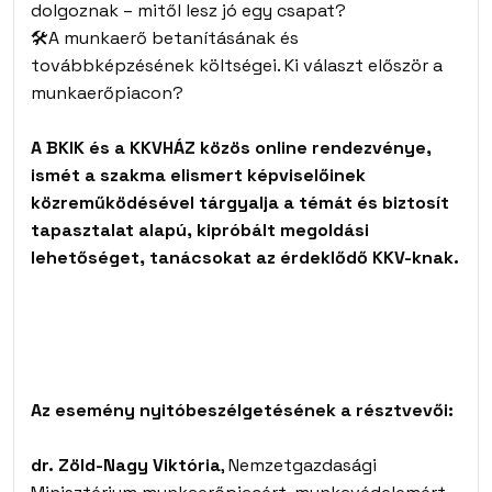
dolgoznak – mitől lesz jó egy csapat?
🛠️A munkaerő betanításának és
továbbképzésének költségei. Ki választ először a
munkaerőpiacon?
A BKIK és a KKVHÁZ közös online rendezvénye,
ismét a szakma elismert képviselőinek
közreműködésével tárgyalja a témát és biztosít
tapasztalat alapú, kipróbált megoldási
lehetőséget, tanácsokat az érdeklődő KKV-knak.
Az esemény nyitóbeszélgetésének a résztvevői:
dr. Zöld-Nagy Viktória
, Nemzetgazdasági