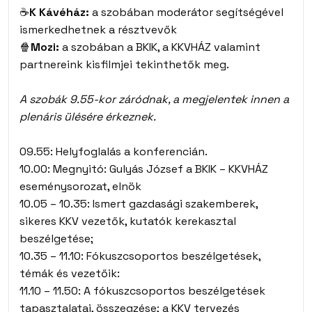
☕
K Kávéház:
a szobában moderátor segítségével
ismerkedhetnek a résztvevők
🍿
Mozi:
a szobában a BKIK, a KKVHÁZ valamint
partnereink kisfilmjei tekinthetők meg.
A szobák 9.55-kor záródnak, a megjelentek innen a
plenáris ülésére érkeznek.
09.55: Helyfoglalás a konferencián.
10.00: Megnyitó: Gulyás József a BKIK – KKVHÁZ
eseménysorozat, elnök
10.05 – 10.35: Ismert gazdasági szakemberek,
sikeres KKV vezetők, kutatók kerekasztal
beszélgetése;
10.35 – 11.10: Fókuszcsoportos beszélgetések,
témák és vezetőik:
11.10 – 11.50: A fókuszcsoportos beszélgetések
tapasztalatai, összegzése; a KKV tervezés