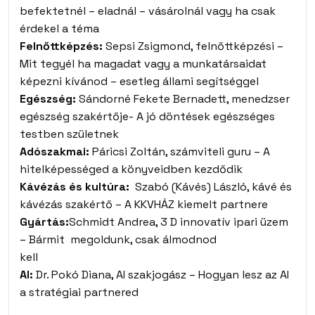
befektetnél – eladnál – vásárolnál vagy ha csak
érdekel a téma
Felnőttképzés:
Sepsi Zsigmond, felnőttképzési –
Mit tegyél ha magadat vagy a munkatársaidat
képezni kívánod – esetleg állami segítséggel
Egészség:
Sándorné Fekete Bernadett, menedzser
egészség szakértője- A jó döntések egészséges
testben születnek
Adószakmai:
Páricsi Zoltán, számviteli guru – A
hitelképességed a könyveidben kezdődik
Kávézás és kultúra:
Szabó (Kávés) László, kávé és
kávézás szakértő – A KKVHÁZ kiemelt partnere
Gyártás:
Schmidt Andrea, 3 D innovatív ipari üzem
– Bármit megoldunk, csak álmodnod
kell
AI:
Dr. Pokó Diana, AI szakjogász – Hogyan lesz az AI
a stratégiai partnered