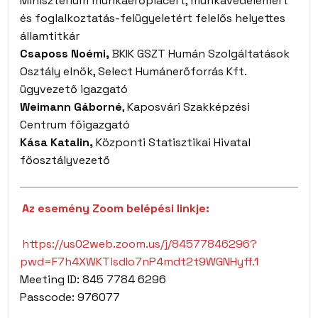
Minisztérium munkaerőpiacért, munkavédelemért
és foglalkoztatás-felügyeletért felelős helyettes
államtitkár
Csaposs Noémi,
BKIK GSZT Humán Szolgáltatások
Osztály elnök, Select Humánerőforrás Kft.
ügyvezető igazgató
Weimann Gáborné
, Kaposvári Szakképzési
Centrum főigazgató
Kása Katalin,
Központi Statisztikai Hivatal
főosztályvezető
Az esemény Zoom belépési linkje:
https://us02web.zoom.us/j/84577846296?
pwd=F7h4XWKTlsdIo7nP4mdt2t9WGNHyff.1
Meeting ID: 845 7784 6296
Passcode: 976077