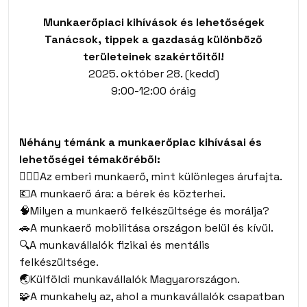
Munkaerőpiaci kihívások és lehetőségek
Tanácsok, tippek a gazdaság különböző
területeinek szakértőitől!
2025. október 28. (kedd)
9:00-12:00 óráig
Néhány témánk a munkaerőpiac kihívásai és
lehetőségei témaköréből:
👷🏻‍♂️Az emberi munkaerő, mint különleges árufajta.
💶A munkaerő ára: a bérek és közterhei.
🧠Milyen a munkaerő felkészültsége és morálja?
🚗A munkaerő mobilitása országon belül és kívül.
🔍A munkavállalók fizikai és mentális
felkészültsége.
🌏Külföldi munkavállalók Magyarországon.
🧩A munkahely az, ahol a munkavállalók csapatban