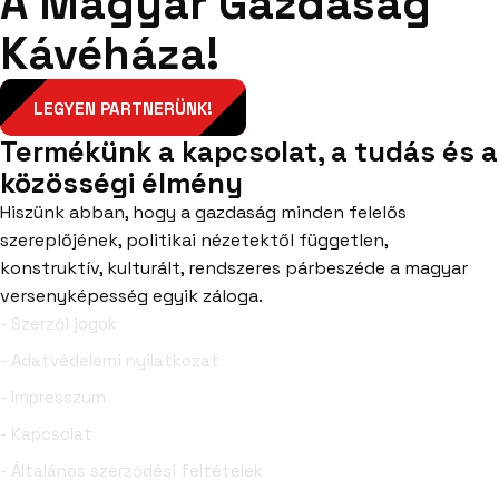
A Magyar Gazdaság
Kávéháza!
LEGYEN PARTNERÜNK!
Termékünk a kapcsolat, a tudás és a
közösségi élmény
Hiszünk abban, hogy a gazdaság minden felelős
szereplőjének, politikai nézetektől független,
konstruktív, kulturált, rendszeres párbeszéde a magyar
versenyképesség egyik záloga.
- Szerzői jogok
- Adatvédelemi nyilatkozat
- Impresszum
- Kapcsolat
- Általános szerződési feltételek