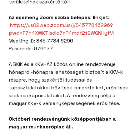
területeinek szakértőitől!
Az esemény Zoom szoba belépési linkjét:
https://us02web.zoom.us/j/84577846296?
pwd=F7h4XWKTlsdIo7nP4mdt2t9WGNHyff.1
Meeting ID: 845 7784 6296
Passcode: 976077
A BKIK és a KKVHÁZ közös online rendezvénye
hónapról-hónapra lehetőséget biztosít a KKV-k
részére, hogy szakértői tudással és
tapasztalatokkal bővítsék ismereteiket, erősítsék
szakmai kapcsolataikat. A rendezvény célja a
magyar KKV-k versenyképességének erősítése.
Októberi rendezvényünk középpontjában a
magyar munkaerőpiac áll.