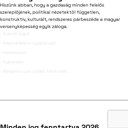
Hiszünk abban, hogy a gazdaság minden felelős
szereplőjének, politikai nézetektől független,
konstruktív, kulturált, rendszeres párbeszéde a magyar
versenyképesség egyik záloga.
- Szerzői jogok
- Adatvédelemi nyilatkozat
- Impresszum
- Kapcsolat
- Általános szerződési feltételek
Facebook
YouTube
Minden jog fenntartva 2026