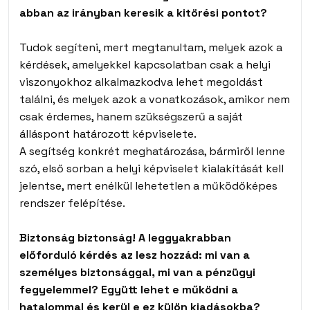
abban az irányban keresik a kitörési pontot?
Tudok segíteni, mert megtanultam, melyek azok a
kérdések, amelyekkel kapcsolatban csak a helyi
viszonyokhoz alkalmazkodva lehet megoldást
találni, és melyek azok a vonatkozások, amikor nem
csak érdemes, hanem szükségszerű a saját
álláspont határozott képviselete.
A segítség konkrét meghatározása, bármiről lenne
szó, első sorban a helyi képviselet kialakítását kell
jelentse, mert enélkül lehetetlen a működőképes
rendszer felépítése.
Biztonság biztonság! A leggyakrabban
előforduló kérdés az lesz hozzád: mi van a
személyes biztonsággal, mi van a pénzügyi
fegyelemmel? Együtt lehet e működni a
hatalommal és kerül e ez külön kiadásokba?