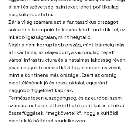
állami és szövetségi szinteket lehet politikailag
megkülönböztetni.
Bár a világ számára ezt a fantasztikus országot
sokszor a korrupció fellegváraként tüntetik fel, ez
inkább igazságtalan, mint helytálló.
Nigéria nem korruptabb ország, mint bármely más
afrikai társa, az olajexport, a viszonylag fejlett
városi infrastruktúra és a hatalmas lakosság révén,
jóval nagyobb nemzetközi figyelemben részesül,
mint a kontinens más országai. Ezért az ország
megítélésének jó és rossz oldalai, egyaránt
nagyobb figyelmet kapnak.
Természetesen a szegénység, és az európai szem
számára nehezen áttekinthető politikai és etnikai
összefüggések, “megkövetelik”, hogy a külföldi
megfelelő háttérrel rendelkezzen.