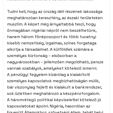
Tudni kell, hogy az ország déli részének lakossága
meghatározóan keresztény, az északi területeken
muszlim. A képet még árnyaltabbá teszi, hogy
önmagában nigériai népről nem beszélhetünk,
hanem három főnépcsoport és több tucatnyi
kisebb nemzetiség, izgalmas, színes forgataga
alkotja a társadalmat. A külföldiek számára a
személyes biztonság – elsősorban a
nagyvárosokban – jellemzően megoldható, persze
vannak szabályok, amelyeket kötelező ismerni.
A pénzügyi fegyelem kizárólag a kialakított
személyes kapcsolatok megbízhatóságán múlik,
bár viszonylag fejlett és kialakult a bankrendszer,
sok üzletben meghatározó a készpénzforgalom.
A háromrétegű politikai képviselettel kötelező jó
kapcsolatokat ápolni. Nigéria, hasonlóan az
Egyesült Államokhoz, szövetségi állam, tehát helyi,