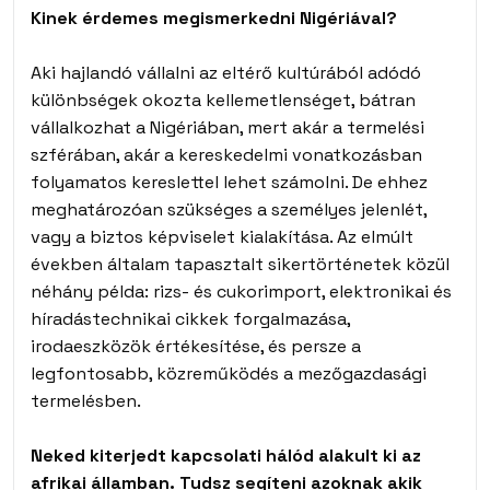
Kinek érdemes megismerkedni Nigériával?
Aki hajlandó vállalni az eltérő kultúrából adódó
különbségek okozta kellemetlenséget, bátran
vállalkozhat a Nigériában, mert akár a termelési
szférában, akár a kereskedelmi vonatkozásban
folyamatos kereslettel lehet számolni. De ehhez
meghatározóan szükséges a személyes jelenlét,
vagy a biztos képviselet kialakítása. Az elmúlt
években általam tapasztalt sikertörténetek közül
néhány példa: rizs- és cukorimport, elektronikai és
híradástechnikai cikkek forgalmazása,
irodaeszközök értékesítése, és persze a
legfontosabb, közreműködés a mezőgazdasági
termelésben.
Neked kiterjedt kapcsolati hálód alakult ki az
afrikai államban. Tudsz segíteni azoknak akik