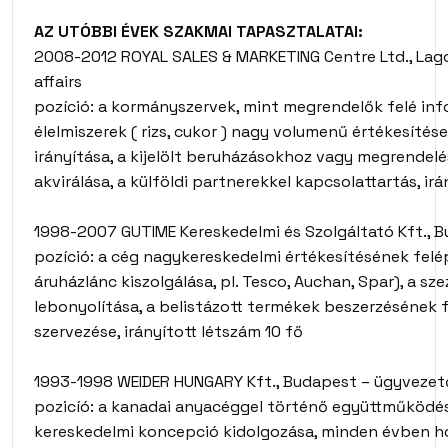
AZ UTÓBBI ÉVEK SZAKMAI TAPASZTALATAI:
2008-2012 ROYAL SALES & MARKETING Centre Ltd., Lagos
affairs
pozíció: a kormányszervek, mint megrendelők felé inf
élelmiszerek ( rizs, cukor ) nagy volumenű értékesítése,
irányítása, a kijelölt beruházásokhoz vagy megrendelé
akvirálása, a külföldi partnerekkel kapcsolattartás, ir
1998-2007 GUTIME Kereskedelmi és Szolgáltató Kft., B
pozíció: a cég nagykereskedelmi értékesítésének felép
áruházlánc kiszolgálása, pl. Tesco, Auchan, Spar), a sz
lebonyolítása, a belistázott termékek beszerzésének f
szervezése, irányított létszám 10 fő
1993-1998 WEIDER HUNGARY Kft., Budapest – ügyvezet
pozicíó: a kanadai anyacéggel történő együttműködés
kereskedelmi koncepció kidolgozása, minden évben h