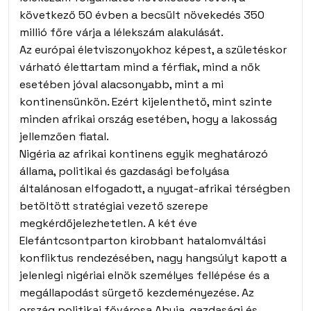
következő 50 évben a becsült növekedés 350
millió főre várja a lélekszám alakulását.
Az európai életviszonyokhoz képest, a születéskor
várható élettartam mind a férfiak, mind a nők
esetében jóval alacsonyabb, mint a mi
kontinensünkön. Ezért kijelenthető, mint szinte
minden afrikai ország esetében, hogy a lakosság
jellemzően fiatal.
Nigéria az afrikai kontinens egyik meghatározó
állama, politikai és gazdasági befolyása
általánosan elfogadott, a nyugat-afrikai térségben
betöltött stratégiai vezető szerepe
megkérdőjelezhetetlen. A két éve
Elefántcsontparton kirobbant hatalomváltási
konfliktus rendezésében, nagy hangsúlyt kapott a
jelenlegi nigériai elnök személyes fellépése és a
megállapodást sürgető kezdeményezése. Az
ország politikai fővárosa Abuja, gazdasági és