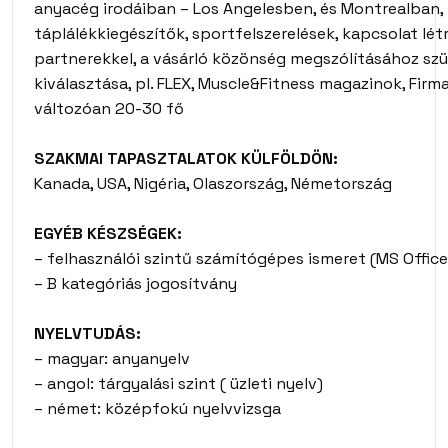
anyacég irodáiban – Los Angelesben, és Montrealban,
táplálékkiegészítők, sportfelszerelések, kapcsolat lét
partnerekkel, a vásárló közönség megszólításához sz
kiválasztása, pl. FLEX, Muscle&Fitness magazinok, Firm
változóan 20-30 fő
SZAKMAI TAPASZTALATOK KÜLFÖLDÖN:
Kanada, USA, Nigéria, Olaszország, Németország
EGYÉB KÉSZSÉGEK:
– felhasználói szintű számítógépes ismeret (MS Office 
– B kategóriás jogosítvány
NYELVTUDÁS:
– magyar: anyanyelv
– angol: tárgyalási szint ( üzleti nyelv)
– német: középfokú nyelvvizsga