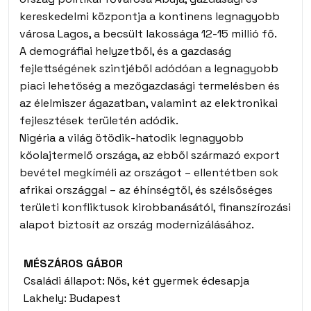
kereskedelmi központja a kontinens legnagyobb
városa Lagos, a becsült lakossága 12-15 millió fő.
A demográfiai helyzetből, és a gazdaság
fejlettségének szintjéből adódóan a legnagyobb
piaci lehetőség a mezőgazdasági termelésben és
az élelmiszer ágazatban, valamint az elektronikai
fejlesztések területén adódik.
Nigéria a világ ötödik-hatodik legnagyobb
kőolajtermelő országa, az ebből származó export
bevétel megkíméli az országot – ellentétben sok
afrikai országgal – az éhínségtől, és szélsőséges
területi konfliktusok kirobbanásától, finanszírozási
alapot biztosít az ország modernizálásához.
MÉSZÁROS GÁBOR
Családi állapot: Nős, két gyermek édesapja
Lakhely: Budapest