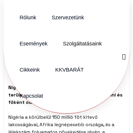
Rólunk
Szervezetünk
SZERZŐ:
KKVHÁZ SZERKESZTŐSÉG
2013.01.28.
Vélemény (0)
Események
Szolgáltatásaink
Mit kerestél
Nigériában?
Cikkeink
KKVBARÁT
Nigéria távoli, a mesék birodalmába tartozó
terület sokak számára. Mit lehet onnan venni és
Kapcsolat
főként oda eladni?
Nigéria a körülbelül 150 millió főt kitevő
lakosságával, Afrika legnépesebb országa, és a
lélekszám folyamatos növekedése révén, a