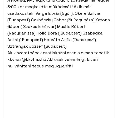
A KKVHÁZ NAV együttműködő bizottsága ma reggel
8:00 kor megkezdte működését! Akik már
csatlakoztak: Varga István(Győr); Okere Szilvia
(Budapest) Szuhóczky Gábor (Nyíregyháza) Katona
Gábor ( Székesfehérvár) Musits Róbert
(Nagykanizsa) Holló Dóra ( Budapest) Szabadkai
Antal ( Budapest) Horváth Attila (Dunakeszi)
Sztranyák József (Budapest)
Akik szeretnének csatlakozni ezen a címen tehetik
kkvhaz@kkvhaz.hu Aki csak véleményt kíván
nyilvánítani tegye meg ugyanitt!