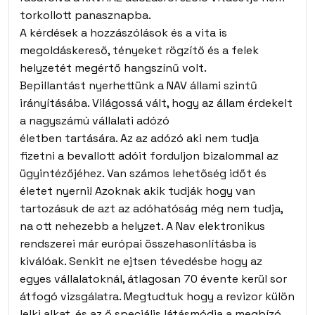
torkollott panasznapba.
A kérdések a hozzászólások és a vita is
megoldáskereső, tényeket rögzítő és a felek
helyzetét megértő hangszínű volt.
Bepillantást nyerhettünk a NAV állami szintű
irányításába. Világossá vált, hogy az állam érdekelt
a nagyszámú vállalati adózó
életben tartására. Az az adózó aki nem tudja
fizetni a bevallott adóit forduljon bizalommal az
ügyintézőjéhez. Van számos lehetőség időt és
életet nyerni! Azoknak akik tudják hogy van
tartozásuk de azt az adóhatóság még nem tudja,
na ott nehezebb a helyzet. A Nav elektronikus
rendszerei már európai összehasonlításba is
kiválóak. Senkit ne ejtsen tévedésbe hogy az
egyes vállalatoknál, átlagosan 70 évente kerül sor
átfogó vizsgálatra. Megtudtuk hogy a revizor külön
lelki alkat, és az ő speciális látásmódja a megbízó