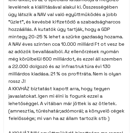
levelének a kiállításával alakul ki. Összességében
úgy látszik a NAV val való együttműködés a jobb
“üzlet”, és kevésbé kifizetődő a szabadságharcos
hozzáállás. A kutatók úgy tartják, hogy a GDP
mintegy 20-25 % lehet a szürke gazdaság hozama.
A NAV éves szinten cca 10.000 milliárd Ft ot vesz be
az adózók bevallásaiból. Az ellenőrzések nyomán
még körülbelül 600 milliárdot, és ezzel áll szemben
a 22.000 dolgozó és az infrastruktúra évi 130
milliárdos kiadása. 21 % os profitráta. Nem is olyan
rossz J!
A KKVHÁZ biztatást kapott arra, hogy tegyen
javaslatokat. Igen mi élni is fogunk ezzel a
lehetőséggel. A vitában már jöttek is az ötletek.
(amnesztia, tűréshatár;adómorál; a könyvelő cégek
felelőssége; mi van ha az állam tartozik stb )