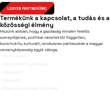
LEGYEN PARTNERÜNK!
Termékünk a kapcsolat, a tudás és a
közösségi élmény
Hiszünk abban, hogy a gazdaság minden felelős
szereplőjének, politikai nézetektől független,
konstruktív, kulturált, rendszeres párbeszéde a magyar
versenyképesség egyik záloga.
- Szerzői jogok
- Adatvédelemi nyilatkozat
- Impresszum
- Kapcsolat
- Általános szerződési feltételek
Facebook
YouTube