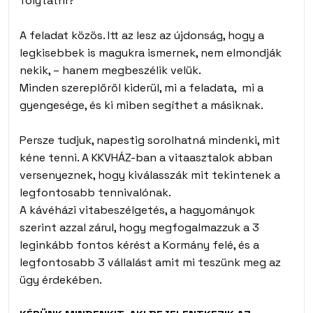
folytatni?
A feladat közös. Itt az lesz az újdonság, hogy a
legkisebbek is magukra ismernek, nem elmondják
nekik, – hanem megbeszélik velük.
Minden szereplőről kiderül, mi a feladata, mi a
gyengesége, és ki miben segíthet a másiknak.
Persze tudjuk, napestig sorolhatná mindenki, mit
kéne tenni. A KKVHÁZ-ban a vitaasztalok abban
versenyeznek, hogy kiválasszák mit tekintenek a
legfontosabb tennivalónak.
A kávéházi vitabeszélgetés, a hagyományok
szerint azzal zárul, hogy megfogalmazzuk a 3
leginkább fontos kérést a Kormány felé, és a
legfontosabb 3 vállalást amit mi teszünk meg az
ügy érdekében.