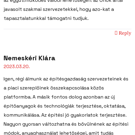
az együttműködés valódi lehetőségeit az Önök által
javasolt szakmai szervezetekkel, hogy azo-kat a
tapasztalatunkkal támogatni tudjuk.
Reply
Nemeskéri Klára
2023.03.20.
Igen, régi álmunk az építésgazdaság szervezeteinek és
a piaci szereplőinek összekapcsolása közös
platformba. A másik fontos dolog azonban az új
építőanyagok és technológiák terjesztése, oktatása,
kommunikálása. Az építési jó gyakorlatok terjesztése.
Nagyon gyorsan változhatna és bővülnének az építési
módok, anyaghasználat lehetőségei, amit tudás