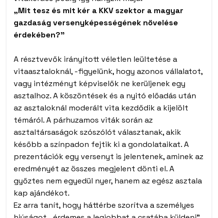
„Mit tesz és mit kér a KKV szektor a magyar
gazdaság versenyképességének növelése
érdekében?”
A résztvevők irányított véletlen leültetése a
vitaasztaloknál, -figyelünk, hogy azonos vállalatot,
vagy intézményt képviselők ne kerüljenek egy
asztalhoz. A köszöntések és a nyitó előadás után
az asztaloknál moderált vita kezdődik a kijelölt
témáról. A párhuzamos viták során az
asztaltársaságok szószólót választanak, akik
később a színpadon fejtik ki a gondolataikat. A
prezentációk egy versenyt is jelentenek, aminek az
eredményét az összes megjelent dönti el. A
győztes nem egyedül nyer, hanem az egész asztala
kap ajándékot.
Ez arra tanít, hogy háttérbe szorítva a személyes
hiúságot, „érdemes a legjobbat a csatába küldeni”.