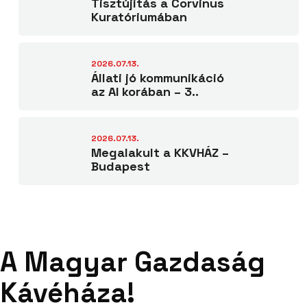
Tisztújítás a Corvinus
Kuratóriumában
2026.07.13.
Állati jó kommunikáció
az AI korában – 3..
2026.07.13.
Megalakult a KKVHÁZ –
Budapest
A Magyar Gazdaság
Kávéháza!