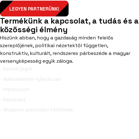
LEGYEN PARTNERÜNK!
Termékünk a kapcsolat, a tudás és a
közösségi élmény
Hiszünk abban, hogy a gazdaság minden felelős
szereplőjének, politikai nézetektől független,
konstruktív, kulturált, rendszeres párbeszéde a magyar
versenyképesség egyik záloga.
- Szerzői jogok
- Adatvédelemi nyilatkozat
- Impresszum
- Kapcsolat
- Általános szerződési feltételek
Facebook
YouTube