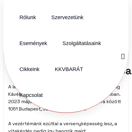
Rólunk
Szervezetünk
SZERZŐ:
KKVHÁZ SZERKESZTŐSÉG
2023.03.20.
Vélemény (2)
Események
Szolgáltatásaink
KKVHÁZ – a
Pénzügyminisztériumb
Cikkeink
KKVBARÁT
A legendássá vált vitaklubunk a Magyar Gazdaság
Kávéháza ismét kinyit a Pénzügyminisztériumban.
Kapcsolat
2023 május 8-án (hétfőn) 16:00 – 18:00 óra között
1051 Budapest, József nádor tér 4.
A vezértémánk ezúttal a versenyképesség lesz, a
vitakérdés pedig így hangzik majd: