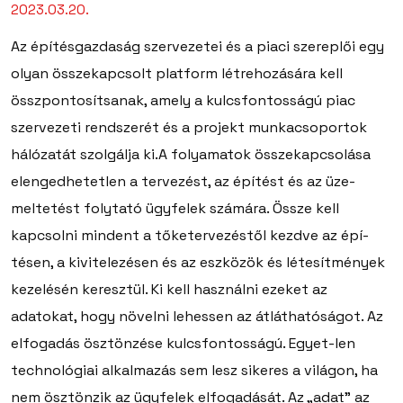
2023.03.20.
Az építésgazdaság szervezetei és a piaci szereplői egy
olyan összekapcsolt platform létrehozására kell
összpontosítsanak, amely a kulcsfontosságú piac
szervezeti rendszerét és a projekt munkacsoportok
hálózatát szolgálja ki.A folyamatok összekapcsolása
elengedhetetlen a tervezést, az építést és az üze-
meltetést folytató ügyfelek számára. Össze kell
kapcsolni mindent a tőketervezéstől kezdve az épí-
tésen, a kivitelezésen és az eszközök és létesítmények
kezelésén keresztül. Ki kell használni ezeket az
adatokat, hogy növelni lehessen az átláthatóságot. Az
elfogadás ösztönzése kulcsfontosságú. Egyet-len
technológiai alkalmazás sem lesz sikeres a világon, ha
nem ösztönzik az ügyfelek elfogadását. Az „adat” az