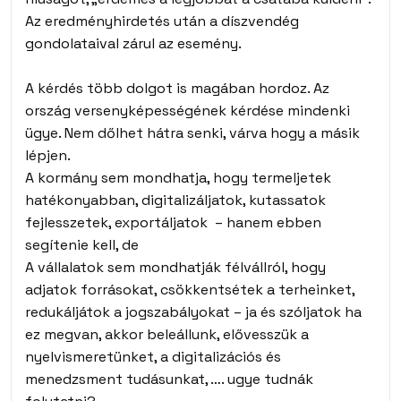
Az eredményhirdetés után a díszvendég
gondolataival zárul az esemény.
A kérdés több dolgot is magában hordoz. Az
ország versenyképességének kérdése mindenki
ügye. Nem dőlhet hátra senki, várva hogy a másik
lépjen.
A kormány sem mondhatja, hogy termeljetek
hatékonyabban, digitalizáljatok, kutassatok
fejlesszetek, exportáljatok – hanem ebben
segítenie kell, de
A vállalatok sem mondhatják félvállról, hogy
adjatok forrásokat, csökkentsétek a terheinket,
redukáljátok a jogszabályokat – ja és szóljatok ha
ez megvan, akkor beleállunk, elővesszük a
nyelvismeretünket, a digitalizációs és
menedzsment tudásunkat, …. ugye tudnák