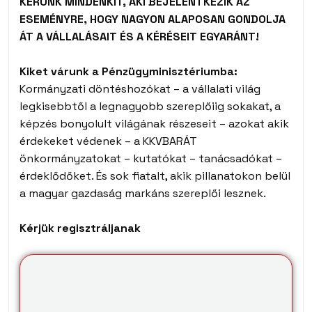
KÉRÜNK MINDENKIT, AKI BEJELENTKEZIK AZ
ESEMÉNYRE, HOGY NAGYON ALAPOSAN GONDOLJA
ÁT A VÁLLALÁSAIT ÉS A KÉRÉSEIT EGYARÁNT!
Kiket várunk a Pénzügyminisztériumba:
Kormányzati döntéshozókat – a vállalati világ
legkisebbtől a legnagyobb szereplőiig sokakat, a
képzés bonyolult világának részeseit – azokat akik
érdekeket védenek – a KKVBARÁT
önkormányzatokat – kutatókat – tanácsadókat –
érdeklődőket. És sok fiatalt, akik pillanatokon belül
a magyar gazdaság markáns szereplői lesznek.
Kérjük regisztráljanak