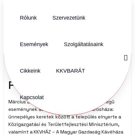
Rólunk
Szervezetünk
SZERZŐ:
KKVHÁZ SZERKESZTŐSÉG
2026.03.27.
Vélemény (0)
Események
Szolgáltatásaink
Karcag lett
Magyarország KKV
Cikkeink
KKVBARÁT
Fővárosa
Kapcsolat
Március 26-án gazdaságtörténeti jelentőségű
eseménynek adott otthont Karcag Városháza:
ünnepélyes keretek között a település elnyerte a
Közigazgatási és Területfejlesztési Minisztérium,
valamint a KKVHÁZ – A Magyar Gazdaság Kávéháza