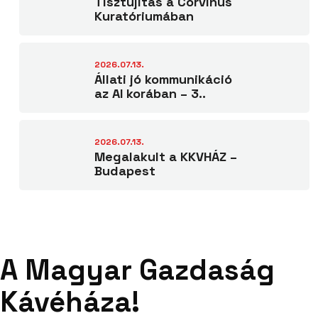
Tisztújítás a Corvinus
Kuratóriumában
2026.07.13.
Állati jó kommunikáció
az AI korában – 3..
2026.07.13.
Megalakult a KKVHÁZ –
Budapest
A Magyar Gazdaság
Kávéháza!