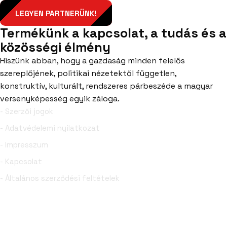
LEGYEN PARTNERÜNK!
Termékünk a kapcsolat, a tudás és a
közösségi élmény
Hiszünk abban, hogy a gazdaság minden felelős
szereplőjének, politikai nézetektől független,
konstruktív, kulturált, rendszeres párbeszéde a magyar
versenyképesség egyik záloga.
- Szerzői jogok
- Adatvédelemi nyilatkozat
- Impresszum
- Kapcsolat
- Általános szerződési feltételek
Facebook
YouTube