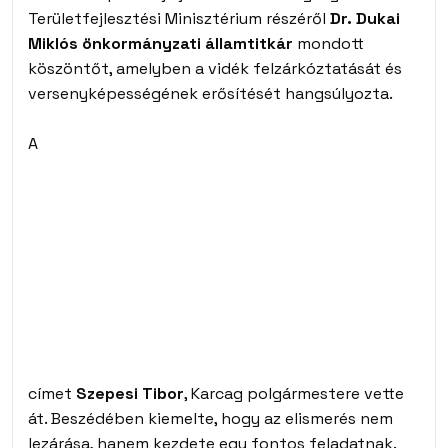
Területfejlesztési Minisztérium részéről
Dr. Dukai
Miklós önkormányzati államtitkár
mondott
köszöntőt, amelyben a vidék felzárkóztatását és
versenyképességének erősítését hangsúlyozta.
A
címet
Szepesi Tibor
, Karcag polgármestere vette
át. Beszédében kiemelte, hogy az elismerés nem
lezárása, hanem kezdete egy fontos feladatnak.