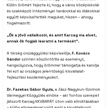
Külön örömét fejezte ki, hogy a város középiskolái
és szakképző intézményei tanárokkal és diákokkal
együtt képviseltették magukat, hiszen – ahogy
fogalmazott:
„Ők a jövő vállalkozói, és amit Karcag ma elvet,
annak ők fogják learatni a termését”.
A térség országgyűlési képviselője,
F. Kovács
Sándor
szintén köszöntötte az eseményt,
hangsúlyozva, hogy örömmel támogatja és karolja
fel ezt az országos jelentőségű kisvállalat-
fejlesztési kezdeményezést.
Dr. Fazekas Gábor Gyula
, a Jász-Nagykun-Szolnok
Vármegyei Közgyűlés elnöke – aki fontos szerepet
játszott Karcag KKVBARÁT úton való elindításában
– külön elismeréssel szólt arról a kisvállalkozói