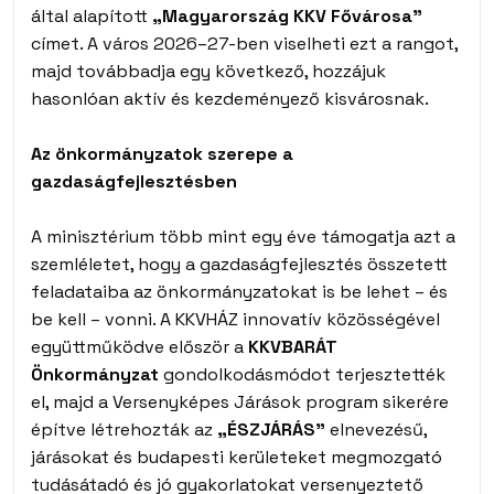
által alapított
„Magyarország KKV Fővárosa”
címet. A város 2026–27-ben viselheti ezt a rangot,
majd továbbadja egy következő, hozzájuk
hasonlóan aktív és kezdeményező kisvárosnak.
Az önkormányzatok szerepe a
gazdaságfejlesztésben
A minisztérium több mint egy éve támogatja azt a
szemléletet, hogy a gazdaságfejlesztés összetett
feladataiba az önkormányzatokat is be lehet – és
be kell – vonni. A KKVHÁZ innovatív közösségével
együttműködve először a
KKVBARÁT
Önkormányzat
gondolkodásmódot terjesztették
el, majd a Versenyképes Járások program sikerére
építve létrehozták az
„ÉSZJÁRÁS”
elnevezésű,
járásokat és budapesti kerületeket megmozgató
tudásátadó és jó gyakorlatokat versenyeztető