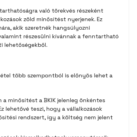
ntarthatóságra való törekvés részeként
alkozások zöld minősítést nyerjenek. Ez
ára, akik szeretnék hangsúlyozni
alamint részesülni kívánnak a fenntartható
i lehetőségekből.
étel több szempontból is előnyös lehet a
n a minősítést a BKIK jelenleg önkéntes
Ez lehetővé teszi, hogy a vállalkozások
sítési rendszert, így a költség nem jelent