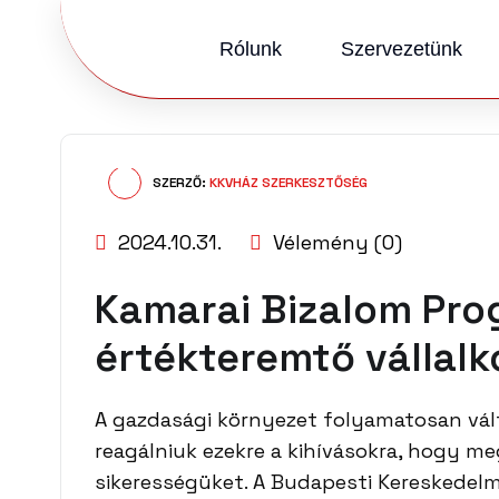
Rólunk
Szervezetünk
SZERZŐ:
KKVHÁZ SZERKESZTŐSÉG
2024.10.31.
Vélemény (0)
Kamarai Bizalom Pro
értékteremtő vállal
A gazdasági környezet folyamatosan válto
reagálniuk ezekre a kihívásokra, hogy m
sikerességüket. A Budapesti Kereskedelmi