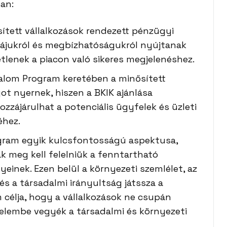
an:
sített vállalkozások rendezett pénzügyi
iájukról és megbízhatóságukról nyújtanak
tlenek a piacon való sikeres megjelenéshez.
zalom Program keretében a minősített
t nyernek, hiszen a BKIK ajánlása
ozzájárulhat a potenciális ügyfelek és üzleti
éhez.
ogram egyik kulcsfontosságú aspektusa,
k meg kell felelniük a fenntartható
inek. Ezen belül a környezeti szemlélet, az
és a társadalmi irányultság játssza a
 célja, hogy a vállalkozások ne csupán
yelembe vegyék a társadalmi és környezeti