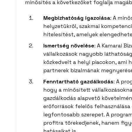
minősítés a következőket foglalja magáb
Megbízhatóság igazolása
: A minő
helyzetükről, szakmai kompetenc
hitelesítést, amelyek elengedhete
Ismertség növelése
: A Kamarai Bi
vállalkozások nagyobb láthatóságo
közkedvelt a helyi piacokon, ami h
partnerek bizalmának megnyerés
Fenntartható gazdálkodás
: A pr
hogy a minősített vállalkozásokna
gazdálkodás alapvető követelménye
erőforrások felelős felhasználása 
legfontosabb szerepet. A program
profitra törekedjenek, hanem fig
hatásaikat is.