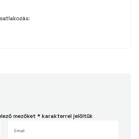
satlakozás:
elező mezőket
*
karakterrel jelöltük