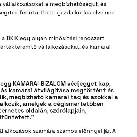
a vállalkozásokat a megbízhatóságuk és
egíti a fenntartható gazdálkodás elveinek
 a BKIK egy olyan minősítési rendszert
, értékteremtő vállalkozásokat, és kamarai
ás egy KAMARAI BIZALOM védjegyet kap,
ozás kamarai átvilágítása megtörtént és
dik, megbízható kamarai tag és azokkal a
lalkozik, amelyek a cégismertetőben
ernetes oldalán, szórólapjain,
ltüntetett.”
állalkozások számára számos előnnyel jár. A