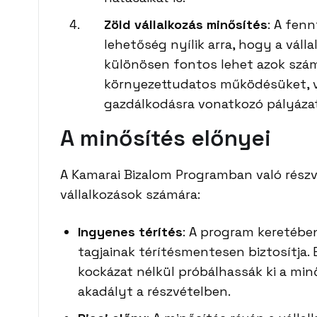
Zöld vállalkozás minősítés
: A fen
lehetőség nyílik arra, hogy a váll
különösen fontos lehet azok szám
környezettudatos működésüket, v
gazdálkodásra vonatkozó pályázat
A minősítés előnyei
A Kamarai Bizalom Programban való részv
vállalkozások számára:
Ingyenes térítés
: A program keretébe
tagjainak térítésmentesen biztosítja. 
kockázat nélkül próbálhassák ki a minő
akadályt a részvételben.