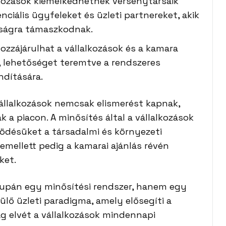
alkozások kiemelkedhetnek versenytársaik
ciális ügyfeleket és üzleti partnereket, akik
óságra támaszkodnak.
ozzájárulhat a vállalkozások és a kamara
 lehetőséget teremtve a rendszeres
ndítására.
vállalkozások nemcsak elismerést kapnak,
 a piacon. A minősítés által a vállalkozások
ödésüket a társadalmi és környezeti
demellett pedig a kamarai ajánlás révén
ket.
upán egy minősítési rendszer, hanem egy
lő üzleti paradigma, amely elősegíti a
g elvét a vállalkozások mindennapi