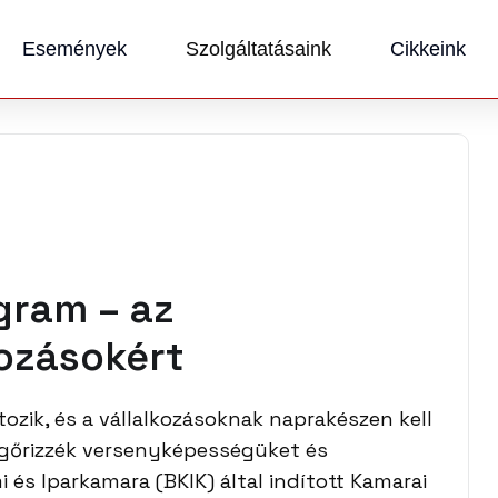
Események
Szolgáltatásaink
Cikkeink
gram – az
kozásokért
zik, és a vállalkozásoknak naprakészen kell
egőrizzék versenyképességüket és
 és Iparkamara (BKIK) által indított Kamarai