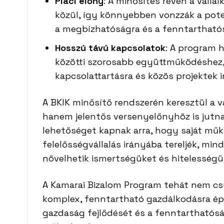
Piaci előny
: A minősítés révén a váll
közül, így könnyebben vonzzák a poten
a megbízhatóságra és a fenntarthat
Hosszú távú kapcsolatok
: A program h
közötti szorosabb együttműködéshez,
kapcsolattartásra és közös projektek i
A BKIK minősítő rendszerén keresztül a 
hanem jelentős versenyelőnyhöz is jutnak
lehetőséget kapnak arra, hogy saját műk
felelősségvállalás irányába tereljék, min
növelhetik ismertségüket és hitelességü
A Kamarai Bizalom Program tehát nem cs
komplex, fenntartható gazdálkodásra épü
gazdaság fejlődését és a fenntarthatósá