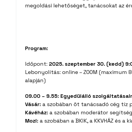
megoldási lehetőséget, tanácsokat az ér
Program:
Időpont:
2025. szeptember 30. (kedd) 9:0
Lebonyolítás: online – ZOOM (maximum 80 
alapján)
09.00 – 9.55: Egyedülálló szolgáltatásain
Vásár:
a szobában öt tanácsadó cég tíz 
Kávéház:
a szobában moderátor segítség
Mozi:
a szobában a BKIK, a KKVHÁZ és a ki