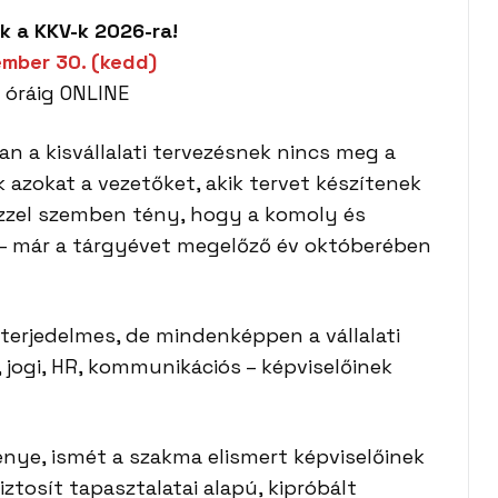
k a KKV-k 2026-ra!
mber 30. (kedd)
0 óráig ONLINE
n a kisvállalati tervezésnek nincs meg a
 azokat a vezetőket, akik tervet készítenek
 Ezzel szemben tény, hogy a komoly és
l – már a tárgyévet megelőző év októberében
 terjedelmes, de mindenképpen a vállalati
, jogi, HR, kommunikációs – képviselőinek
énye, ismét a szakma elismert képviselőinek
ztosít tapasztalatai alapú, kipróbált