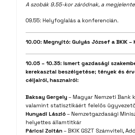
A szobák 9.55-kor záródnak, a megjelente
09.55: Helyfoglalás a konferencián.
10.00: Megnyitó: Gulyás József a BKIK –
10.05 – 10.35: Ismert gazdasági szakembe
kerekasztal beszélgetése; tények és érve
céljairól, hasznairól:
Baksay Gergely
– Magyar Nemzeti Bank k
valamint statisztikáért felelős ügyvezet
Hunyadi László
– Nemzetgazdasági Miniszt
helyettes államtitkár
Páricsi Zoltán
– BKIK GSZT Számviteli, Ad