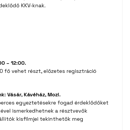
deklődő KKV-knak.
0 – 12:00.
fő vehet részt, előzetes regisztráció
k: Vásár, Kávéház, Mozi.
perces egyeztetésekre fogad érdeklődőket
ével ismerkedhetnek a résztvevők
állítók kisfilmjei tekinthetők meg