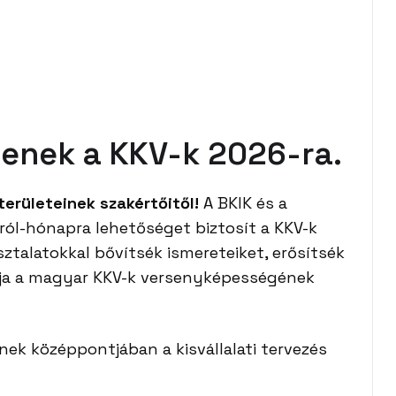
zzenek a KKV-k 2026-ra.
erületeinek szakértőitől!
A BKIK és a
ól-hónapra lehetőséget biztosít a KKV-k
sztalatokkal bővítsék ismereteiket, erősítsék
élja a magyar KKV-k versenyképességének
k középpontjában a kisvállalati tervezés