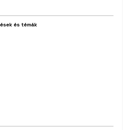
tések és témák
kodás