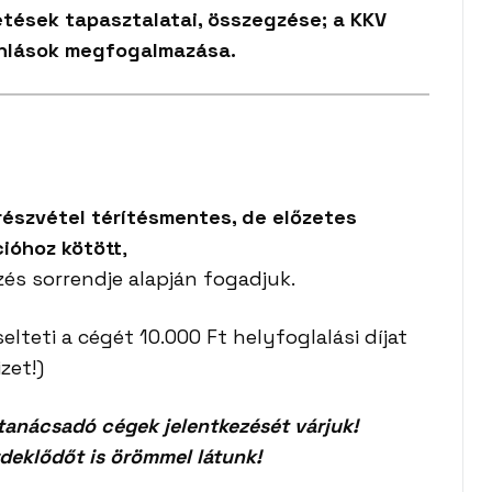
etések tapasztalatai, összegzése; a KKV
ánlások megfogalmazása.
részvétel térítésmentes, de előzetes
cióhoz kötött
,
ezés sorrendje alapján fogadjuk.
selteti a cégét 10.000 Ft helyfoglalási díjat
izet!)
 tanácsadó cégek jelentkezését várjuk!
deklődőt is örömmel látunk!