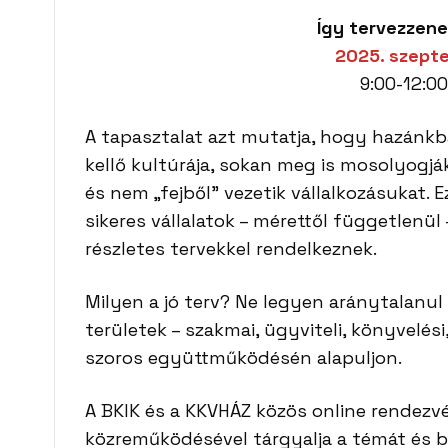
Így tervezzene
2025. szepte
9:00-12:0
A tapasztalat azt mutatja, hogy hazánkba
kellő kultúrája, sokan meg is mosolyogják
és nem „fejből” vezetik vállalkozásukat.
sikeres vállalatok – mérettől függetlenü
részletes tervekkel rendelkeznek.
Milyen a jó terv? Ne legyen aránytalanul
területek – szakmai, ügyviteli, könyvelési
szoros együttműködésén alapuljon.
A BKIK és a KKVHÁZ közös online rendezv
közreműködésével tárgyalja a témát és bi