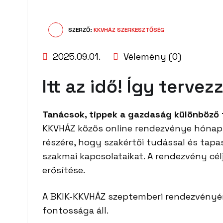
SZERZŐ:
KKVHÁZ SZERKESZTŐSÉG
2025.09.01.
Vélemény (0)
Itt az idő! Így terve
Tanácsok, tippek a gazdaság különböző t
KKVHÁZ közös online rendezvénye hónapr
részére, hogy szakértői tudással és tapa
szakmai kapcsolataikat. A rendezvény c
erősítése.
A BKIK-KKVHÁZ szeptemberi rendezvényéne
fontossága áll.