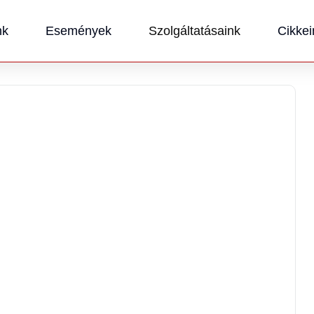
nk
Események
Szolgáltatásaink
Cikkei