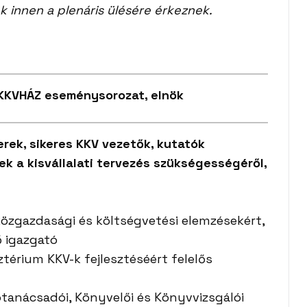
k innen a plenáris ülésére érkeznek.
 KKVHÁZ eseménysorozat, elnök
rek, sikeres KKV vezetők, kutatók
k a kisvállalati tervezés szükségességéről,
özgazdasági és költségvetési elemzésekért,
ő igazgató
érium KKV-k fejlesztéséért felelős
ótanácsadói, Könyvelői és Könyvvizsgálói