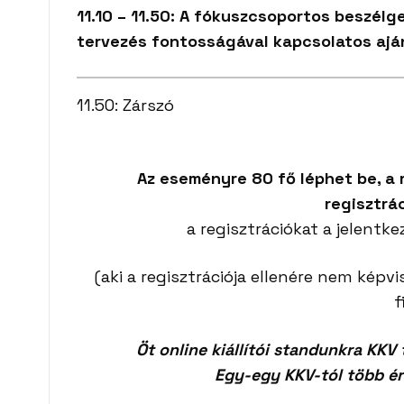
11.10 – 11.50: A fókuszcsoportos beszélg
tervezés fontosságával kapcsolatos aj
11.50: Zárszó
Az eseményre 80 fő léphet be, a 
regisztrá
a regisztrációkat a jelentk
(aki a regisztrációja ellenére nem képvi
f
Öt online kiállítói standunkra KKV
Egy-egy KKV-tól több ér