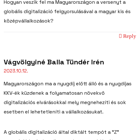
Hogyan veszik fel ma Magyarországon a versenyt a
globális digitalizáció felgyorsulásával a magyar kis és
középvállalkozások?
Reply
Vágvölgyiné Balla Tündér Irén
2023.10.12.
Magyarországon ma a nyugdíj előtt álló és a nyugdíjas
KKV-ék küzdenek a folyamatosan növekvő
digitalizációs elvárásokkal mely megnehezíti és sok
esetben el lehetetleníti a vállalkozásukat.
A globális digitalizáció által diktált tempót a “Z”