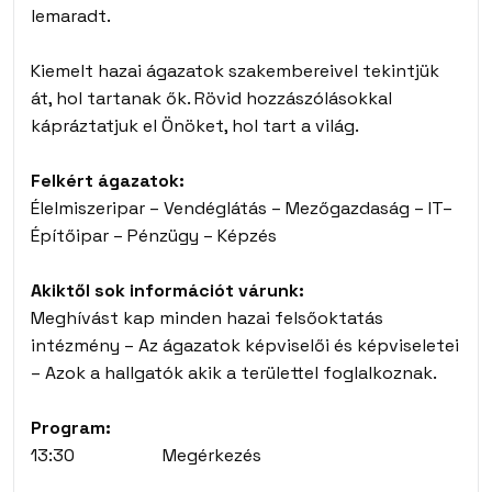
lemaradt.
Kiemelt hazai ágazatok szakembereivel tekintjük
át, hol tartanak ők. Rövid hozzászólásokkal
kápráztatjuk el Önöket, hol tart a világ.
Felkért ágazatok:
Élelmiszeripar – Vendéglátás – Mezőgazdaság – IT–
Építőipar – Pénzügy – Képzés
Akiktől sok információt várunk:
Meghívást kap minden hazai felsőoktatás
intézmény – Az ágazatok képviselői és képviseletei
– Azok a hallgatók akik a területtel foglalkoznak.
Program:
13:30 Megérkezés