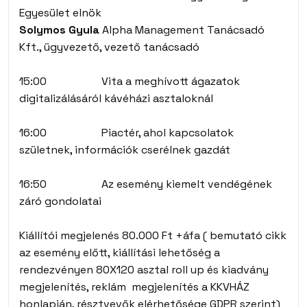
Egyesület elnök
Solymos Gyula
Alpha Management Tanácsadó
Kft., ügyvezető, vezető tanácsadó
15:00 Vita a meghívott ágazatok
digitalizálásáról kávéházi asztaloknál
16:00 Piactér, ahol kapcsolatok
születnek, információk cserélnek gazdát
16:50 Az esemény kiemelt vendégének
záró gondolatai
Kiállítói megjelenés 80.000 Ft +áfa ( bemutató cikk
az esemény előtt, kiállítási lehetőség a
rendezvényen 80X120 asztal roll up és kiadvány
megjelenítés, reklám megjelenítés a KKVHÁZ
honlapján, résztvevők elérhetősége GDPR szerint)