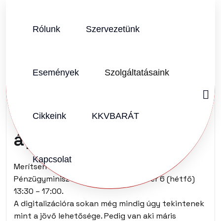
Rólunk
Szervezetünk
SZERZŐ:
KKVHÁZ SZERKESZTŐSÉG
2023.10.12.
Vélemény (2)
Események
Szolgáltatásaink
Hogyan használják a
digitalizációt egyes
Cikkeink
KKVBARÁT
ágazatok?
Kapcsolat
Merítsen ötleteket, és csodálkozzon!
Pénzügyminisztérium 2023. november 6 (hétfő)
13:30 – 17:00.
A digitalizációra sokan még mindig úgy tekintenek
mint a jövő lehetősége. Pedig van aki máris