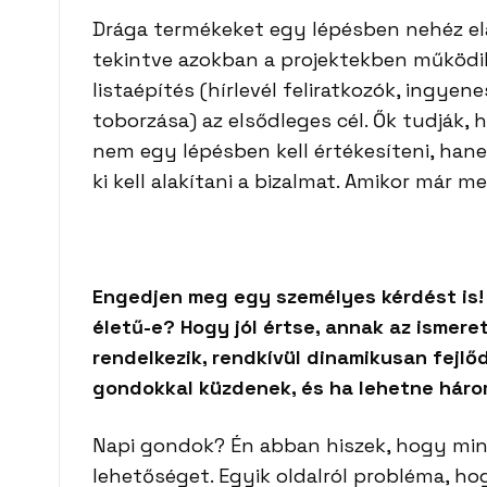
Drága termékeket egy lépésben nehéz el
tekintve azokban a projektekben működik
listaépítés (hírlevél feliratkozók, ingye
toborzása) az elsődleges cél. Ők tudják
nem egy lépésben kell értékesíteni, ha
ki kell alakítani a bizalmat. Amikor már m
Engedjen meg egy személyes kérdést is! Ak
életű-e? Hogy jól értse, annak az ismere
rendelkezik, rendkívül dinamikusan fejlőd
gondokkal küzdenek, és ha lehetne háro
Napi gondok? Én abban hiszek, hogy m
lehetőséget. Egyik oldalról probléma, h