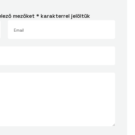
elező mezőket
*
karakterrel jelöltük