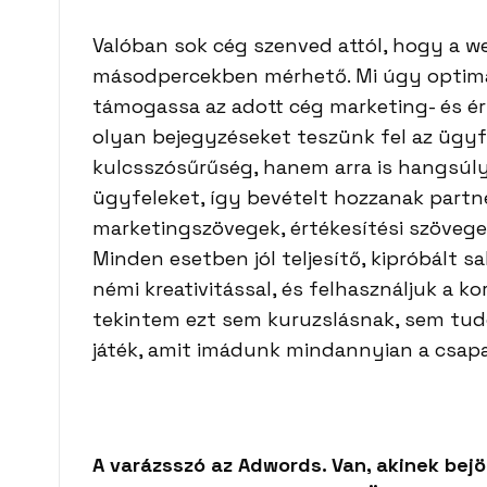
Valóban sok cég szenved attól, hogy a we
másodpercekben mérhető. Mi úgy optimal
támogassa az adott cég marketing- és ér
olyan bejegyzéseket teszünk fel az ügyf
kulcsszósűrűség, hanem arra is hangsúl
ügyfeleket, így bevételt hozzanak partn
marketingszövegek, értékesítési szövege
Minden esetben jól teljesítő, kipróbált
némi kreativitással, és felhasználjuk a 
tekintem ezt sem kuruzslásnak, sem tud
játék, amit imádunk mindannyian a csap
A varázsszó az Adwords. Van, akinek bejön