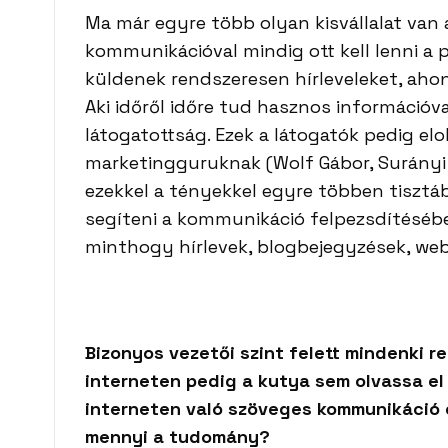
Ma már egyre több olyan kisvállalat van 
kommunikációval mindig ott kell lenni a 
küldenek rendszeresen hírleveleket, ahon
Aki időről időre tud hasznos információva
látogatottság. Ezek a látogatók pedig elol
marketingguruknak (Wolf Gábor, Surányi 
ezekkel a tényekkel egyre többen tiszt
segíteni a kommunikáció felpezsdítésébe
minthogy hírlevek, blogbejegyzések, webs
Bizonyos vezetői szint felett mindenki rem
interneten pedig a kutya sem olvassa el 
interneten való szöveges kommunikáció o
mennyi a tudomány?