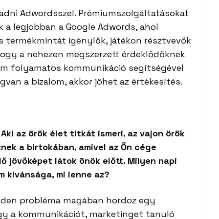
adni Adwordsszel. Prémiumszolgáltatásokat
 a legjobban a Google Adwords, ahol
nes termékmintát igénylők, játékon résztvevők
, hogy a nehezen megszerzett érdeklődőknek
nem folyamatos kommunikáció segítségével
egvan a bizalom, akkor jöhet az értékesítés.
i az örök élet titkát ismeri, az vajon örök
tnek a birtokában, amivel az Ön cége
ő jövőképet látok önök előtt. Milyen napi
m kívánsága, mi lenne az?
inden probléma magában hordoz egy
ogy a kommunikációt, marketinget tanuló