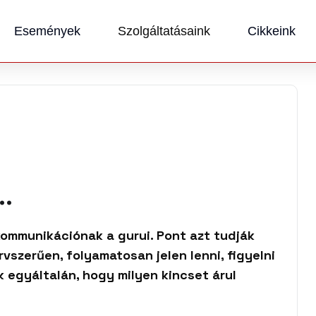
Események
Szolgáltatásaink
Cikkeink
.
kommunikációnak a gurui. Pont azt tudják
ervszerűen, folyamatosan jelen lenni, figyelni
 egyáltalán, hogy milyen kincset árul