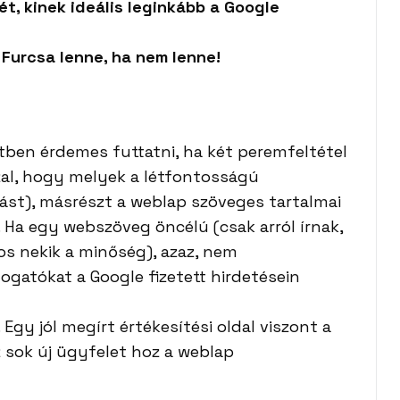
t, kinek ideális leginkább a Google
 Furcsa lenne, ha nem lenne!
ben érdemes futtatni, ha két peremfeltétel
zzal, hogy melyek a létfontosságú
ást), másrészt a weblap szöveges tartalmai
 Ha egy webszöveg öncélú (csak arról írnak,
os nekik a minőség), azaz, nem
ogatókat a Google fizetett hirdetésein
Egy jól megírt értékesítési oldal viszont a
z sok új ügyfelet hoz a weblap