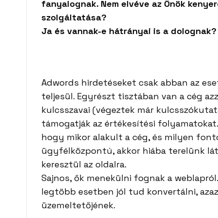
fanyalognak. Nem elvéve az Önök kenyeré
szolgáltatása?
Ja és vannak-e hátrányai is a dolognak?
Adwords hirdetéseket csak abban az eset
teljesül. Egyrészt tisztában van a cég a
kulcsszavai (végeztek már kulcsszókutat
támogatják az értékesítési folyamatokat.
hogy mikor alakult a cég, és milyen font
ügyfélközpontú, akkor hiába terelünk lát
keresztül az oldalra.
Sajnos, ők menekülni fognak a weblapról. 
legtöbb esetben jól tud konvertálni, aza
üzemeltetőjének.