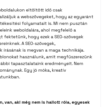
boldalukon eltöltött idő csak
izáljuk a webszövegeket, hogy az egyaránt
tékesítési folyamatait is. Mi nem pusztán
eleink weboldalára, ahol megfelelő a
yt fektetünk, hogy ezek a SEO-szövegek
ereinknek. A SEO-szövegek,
k írásának is megvan a maga technikája.
 sablonokat használunk, amit megfűszerezünk
korábbi tapasztalataink eredményeit. Nem
ománynak. Egy jó móka, kreatív
atunkban.
, van, aki még nem is hallott róla, egyesek