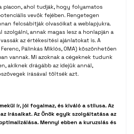
a piacon, ahol tudják, hogy folyamatos
potenciális vevők fejében. Rengetegen
nan felcsábítják olvasóikat a weblapjukra.
l szolgálni, annak magas lesz a honlapján a
vassák az értékesítési ajánlatokat is. A
Ferenc, Pálinkás Miklós, OMA) köszönhetően
ában vannak. Mi azoknak a cégeknek tudunk
n, akiknek drágább az idejük annál,
zövegek írásával töltsék azt.
ekül ír, jól fogalmaz, és kiváló a stílusa. Az
az írásaikat. Az Önök egyik szolgáltatása az
ptimalizálása. Mennyi ebben a kuruzslás és