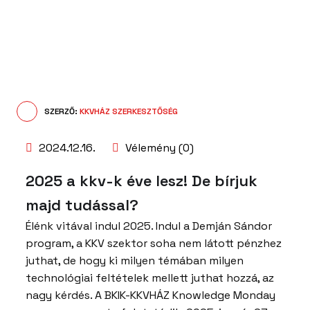
SZERZŐ:
KKVHÁZ SZERKESZTŐSÉG
2024.12.16.
Vélemény (0)
2025 a kkv-k éve lesz! De bírjuk
majd tudással?
Élénk vitával indul 2025. Indul a Demján Sándor
program, a KKV szektor soha nem látott pénzhez
juthat, de hogy ki milyen témában milyen
technológiai feltételek mellett juthat hozzá, az
nagy kérdés. A BKIK-KKVHÁZ Knowledge Monday