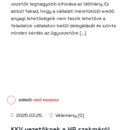
vezetők legnagyobb kihívása az időhiány. Ez
abból fakad, hogy a vállalati méretükből eredő
anyagi lehetőségeik nem teszik lehetővé a
feladatok vállalaton belüli delegálását és szinte
minden kérdés az ügyvezetőre […]
SZERZŐ:
VERŐ BARBARA
2025.03.25.
Vélemény (0)
KKV vezetőknek a HR szakmáról …