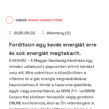
SZERZŐ:
KKVHÁZ SZERKESZTŐSÉG
2025.05.02.
Vélemény (0)
Fordítson egy kevés energiát erre
és sok energiát megtakarít.
A KKVHÁZ – A Magyar Gazdaság Kávéháza egy
minden vállalkozót alapvetően érintő kérdést
vesz elő. Mire számítson a közeljövőben a
villamos és a gáz energia megvásárlásával
kapcsolatban.A témát a hazai energiaellátás
egyik nagy szereplőjével, az MVM Zrt- vel/MVM
Csoporttal közösen tervezzük végig gondolni.
ONLINE konferencia, ahol az Ön véleményére is