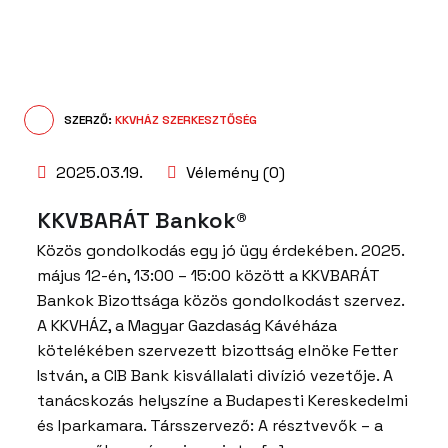
SZERZŐ:
KKVHÁZ SZERKESZTŐSÉG
2025.03.19.
Vélemény (0)
KKVBARÁT Bankok®
Közös gondolkodás egy jó ügy érdekében. 2025.
május 12-én, 13:00 – 15:00 között a KKVBARÁT
Bankok Bizottsága közös gondolkodást szervez.
A KKVHÁZ, a Magyar Gazdaság Kávéháza
kötelékében szervezett bizottság elnöke Fetter
István, a CIB Bank kisvállalati divízió vezetője. A
tanácskozás helyszíne a Budapesti Kereskedelmi
és Iparkamara. Társszervező: A résztvevők – a