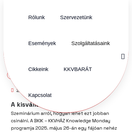
Rólunk
Szervezetünk
Események
Szolgáltatásaink
Cikkeink
KKVBARÁT
SZERZŐ:
KKVHÁZ SZERKESZTŐSÉG
2025.05.27.
Vélemény (0)
Kapcsolat
A kisvállalkozók nyugdíja
Szeminárium arról, hogyan lehet ezt jobban
csinálni. A BKIK – KKVHÁZ Knowledge Monday
programja 2025. május 26-án egy fájóan nehéz