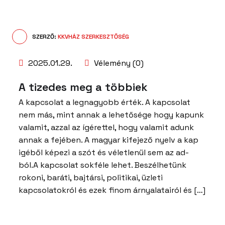
SZERZŐ:
KKVHÁZ SZERKESZTŐSÉG
2025.01.29.
Vélemény (0)
A tizedes meg a többiek
A kapcsolat a legnagyobb érték. A kapcsolat
nem más, mint annak a lehetősége hogy kapunk
valamit, azzal az ígérettel, hogy valamit adunk
annak a fejében. A magyar kifejező nyelv a kap
igéből képezi a szót és véletlenül sem az ad-
ból.A kapcsolat sokféle lehet. Beszélhetünk
rokoni, baráti, bajtársi, politikai, üzleti
kapcsolatokról és ezek finom árnyalatairól és […]