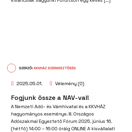
kíváncsiak vagyunk! Fordítson egy kevés […]
SZERZŐ:
KKVHÁZ SZERKESZTŐSÉG
2025.05.01.
Vélemény (0)
Fogjunk össze a NAV-val!
A Nemzeti Adó- és Vámhivatal és a KKVHÁZ
hagyományos eseménye. III. Országos
Adószakmai Egyeztető Fórum 2025. június 16.
(hétfő) 14:00 – 16:00 óráig ONLINE A kisvállalati