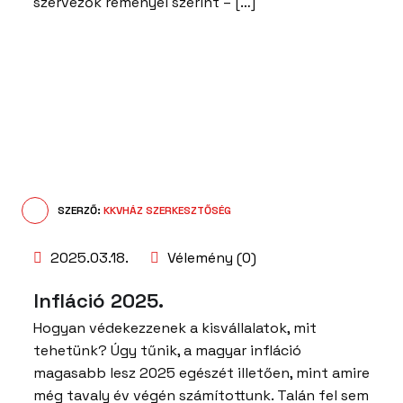
szervezők reményei szerint – […]
SZERZŐ:
KKVHÁZ SZERKESZTŐSÉG
2025.03.18.
Vélemény (0)
Infláció 2025.
Hogyan védekezzenek a kisvállalatok, mit
tehetünk? Úgy tűnik, a magyar infláció
magasabb lesz 2025 egészét illetően, mint amire
még tavaly év végén számítottunk. Talán fel sem