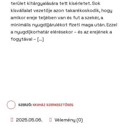
terület kitárgyalására tett kísérletet. Sok
kisvállalat vezetője azon takarékoskodik, hogy
amikor ereje teljében van és fut a szekér, a
minimális nyugdíjjárulékot fizeti maga után. Ezzel
a nyugdíjkorhatár elérésekor – és az erejének a
fogytával – […]
SZERZŐ:
KKVHÁZ SZERKESZTŐSÉG
2025.05.06.
Vélemény (0)