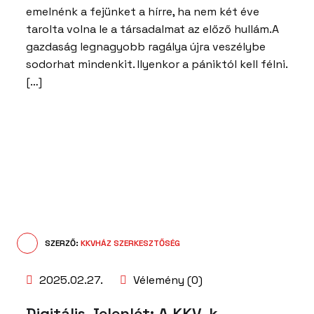
emelnénk a fejünket a hírre, ha nem két éve
tarolta volna le a társadalmat az előző hullám.A
gazdaság legnagyobb ragálya újra veszélybe
sodorhat mindenkit. Ilyenkor a pániktól kell félni.
[…]
SZERZŐ:
KKVHÁZ SZERKESZTŐSÉG
2025.02.27.
Vélemény (0)
Digitális Jelenlét: A KKV-k