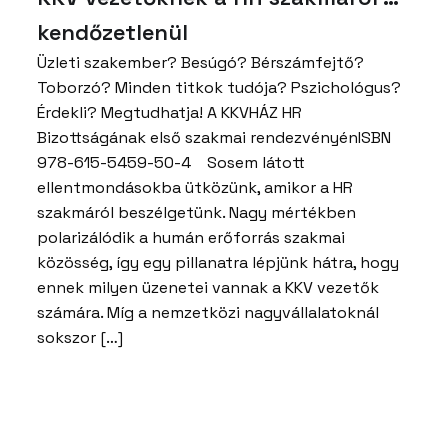
kendőzetlenül
Üzleti szakember? Besúgó? Bérszámfejtő?
Toborzó? Minden titkok tudója? Pszichológus?
Érdekli? Megtudhatja! A KKVHÁZ HR
Bizottságának első szakmai rendezvényénISBN
978-615-5459-50-4 Sosem látott
ellentmondásokba ütközünk, amikor a HR
szakmáról beszélgetünk. Nagy mértékben
polarizálódik a humán erőforrás szakmai
közösség, így egy pillanatra lépjünk hátra, hogy
ennek milyen üzenetei vannak a KKV vezetők
számára. Míg a nemzetközi nagyvállalatoknál
sokszor […]