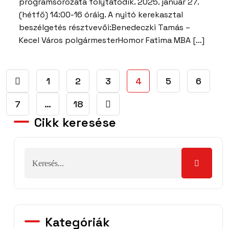
programsorozata folytatódik. 2025. január 27.
(hétfő) 14:00-16 óráig. A nyitó kerekasztal
beszélgetés résztvevői:Benedeczki Tamás –
Kecel Város polgármesterHomor Fatima MBA […]
1
2
3
4
5
6
7
…
18
Cikk keresése
Kategóriák