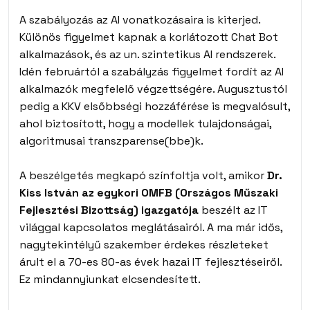
A szabályozás az AI vonatkozásaira is kiterjed.
Különös figyelmet kapnak a korlátozott Chat Bot
alkalmazások, és az un. szintetikus AI rendszerek.
Idén februártól a szabályzás figyelmet fordít az AI
alkalmazók megfelelő végzettségére. Augusztustól
pedig a KKV elsőbbségi hozzáférése is megvalósult,
ahol biztosított, hogy a modellek tulajdonságai,
algoritmusai transzparense(bbe)k.
A beszélgetés megkapó színfoltja volt, amikor
Dr.
Kiss István az egykori OMFB (Országos Műszaki
Fejlesztési Bizottság) igazgatója
beszélt az IT
világgal kapcsolatos meglátásairól. A ma már idős,
nagytekintélyű szakember érdekes részleteket
árult el a 70-es 80-as évek hazai IT fejlesztéseiről.
Ez mindannyiunkat elcsendesített.