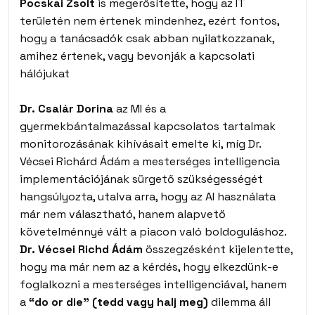
Pocskai Zsolt
is megerősítette, hogy az IT
területén nem értenek mindenhez, ezért fontos,
hogy a tanácsadók csak abban nyilatkozzanak,
amihez értenek, vagy bevonják a kapcsolati
hálójukat
Dr. Csalár Dorina
az MI és a
gyermekbántalmazással kapcsolatos tartalmak
monitorozásának kihívásait emelte ki, míg Dr.
Vécsei Richárd Ádám a mesterséges intelligencia
implementációjának sürgető szükségességét
hangsúlyozta, utalva arra, hogy az AI használata
már nem választható, hanem alapvető
követelménnyé vált a piacon való boldoguláshoz.
Dr. Vécsei Richd Ádám
összegzésként kijelentette,
hogy ma már nem az a kérdés, hogy elkezdünk-e
foglalkozni a mesterséges intelligenciával, hanem
a
“do or die” (tedd vagy halj meg)
dilemma áll