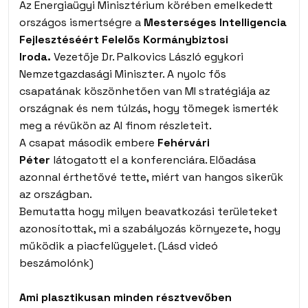
Az Energiaügyi Minisztérium körében emelkedett
országos ismertségre a
Mesterséges Intelligencia
Fejlesztéséért Felelős Kormánybiztosi
Iroda.
Vezetője Dr. Palkovics László egykori
Nemzetgazdasági Miniszter. A nyolc fős
csapatának köszönhetően van MI stratégiája az
országnak és nem túlzás, hogy tömegek ismerték
meg a révükön az AI finom részleteit.
A csapat második embere
Fehérvári
Péter
látogatott el a konferenciára. Előadása
azonnal érthetővé tette, miért van hangos sikerük
az országban.
Bemutatta hogy milyen beavatkozási területeket
azonosítottak, mi a szabályozás környezete, hogy
működik a piacfelügyelet. (Lásd videó
beszámolónk)
Ami plasztikusan minden résztvevőben