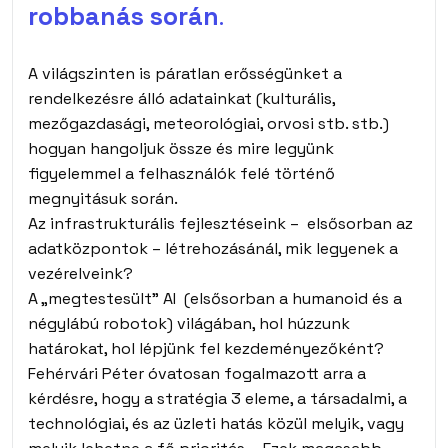
robbanás során
.
A világszinten is páratlan erősségünket a
rendelkezésre álló adatainkat (kulturális,
mezőgazdasági, meteorológiai, orvosi stb. stb.)
hogyan hangoljuk össze és mire legyünk
figyelemmel a felhasználók felé történő
megnyitásuk során.
Az infrastrukturális fejlesztéseink – elsősorban az
adatközpontok – létrehozásánál, mik legyenek a
vezérelveink?
A „megtestesült” AI (elsősorban a humanoid és a
négylábú robotok) világában, hol húzzunk
határokat, hol lépjünk fel kezdeményezőként?
Fehérvári Péter óvatosan fogalmazott arra a
kérdésre, hogy a stratégia 3 eleme, a társadalmi, a
technológiai, és az üzleti hatás közül melyik, vagy