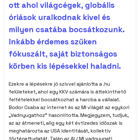
ott ahol világcégek, globális
óriások uralkodnak kivel és
milyen csatába bocsátkozunk.
Inkább érdemes szűken
fókuszált, saját biztonságos
körben kis lépésekkel haladni.
Ezekre a lépésekre jó szívvel ajánlotta a .hu
felületeket, ahol egy KKV számára is áttekinthető
feltételekkel bocsátkozhat a harcba a vállalat.
Bodor Csaba az internet és az MI világát az egykori
„Vadnyugathoz” hasonlította. Megjegyzem, tudjuk,
az az átmeneti, alig egy két évtizedes időszak is
meghatározta az USA identitását, kollektív
történettudatát. Talán az AI / MI vadnyugati