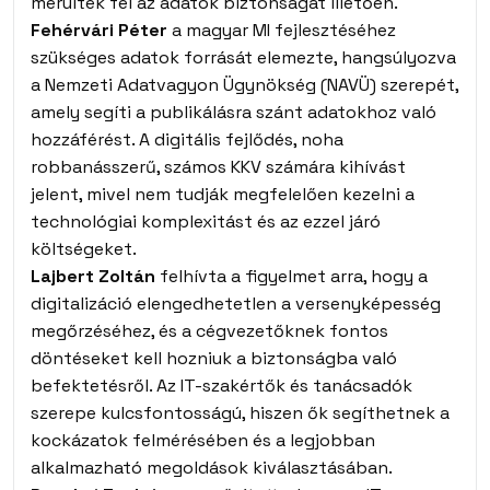
merültek fel az adatok biztonságát illetően.
Fehérvári Péter
a magyar MI fejlesztéséhez
szükséges adatok forrását elemezte, hangsúlyozva
a Nemzeti Adatvagyon Ügynökség (NAVÜ) szerepét,
amely segíti a publikálásra szánt adatokhoz való
hozzáférést. A digitális fejlődés, noha
robbanásszerű, számos KKV számára kihívást
jelent, mivel nem tudják megfelelően kezelni a
technológiai komplexitást és az ezzel járó
költségeket.
Lajbert Zoltán
felhívta a figyelmet arra, hogy a
digitalizáció elengedhetetlen a versenyképesség
megőrzéséhez, és a cégvezetőknek fontos
döntéseket kell hozniuk a biztonságba való
befektetésről. Az IT-szakértők és tanácsadók
szerepe kulcsfontosságú, hiszen ők segíthetnek a
kockázatok felmérésében és a legjobban
alkalmazható megoldások kiválasztásában.