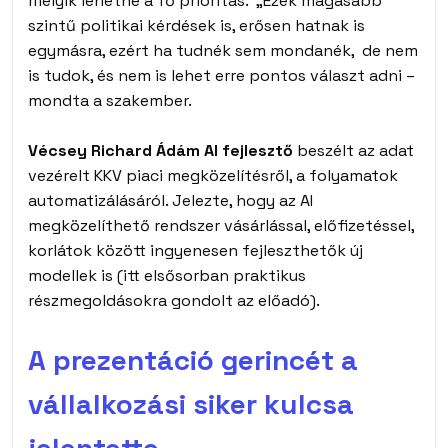
melyik lehetne a fő prioritás. „Ezek magasabb
szintű politikai kérdések is, erősen hatnak is
egymásra, ezért ha tudnék sem mondanék, de nem
is tudok, és nem is lehet erre pontos választ adni –
mondta a szakember.
Vécsey Richard Ádám AI fejlesztő
beszélt az adat
vezérelt KKV piaci megközelítésről, a folyamatok
automatizálásáról. Jelezte, hogy az AI
megközelíthető rendszer vásárlással, előfizetéssel,
korlátok között ingyenesen fejleszthetők új
modellek is (itt elsősorban praktikus
részmegoldásokra gondolt az előadó).
A prezentáció gerincét a
vállalkozási siker kulcsa
jelentette.