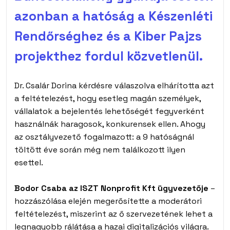
azonban a hatóság a Készenléti
Rendőrséghez és a Kiber Pajzs
projekthez fordul közvetlenül.
Dr. Csalár Dorina kérdésre válaszolva elhárította azt
a feltételezést, hogy esetleg magán személyek,
vállalatok a bejelentés lehetőségét fegyverként
használnák haragosok, konkurensek ellen. Ahogy
az osztályvezető fogalmazott: a 9 hatóságnál
töltött éve során még nem találkozott ilyen
esettel.
Bodor Csaba az ISZT Nonprofit Kft ügyvezetője
–
hozzászólása elején megerősítette a moderátori
feltételezést, miszerint az ő szervezetének lehet a
legnagyobb rálátása a hazai digitalizációs világra.