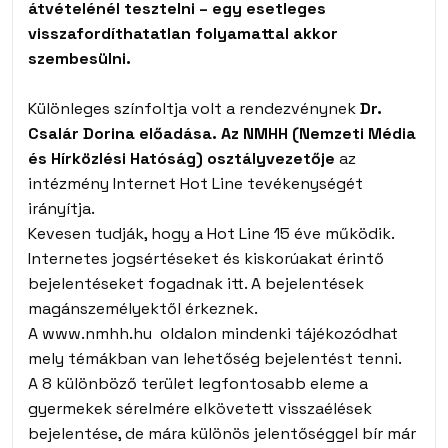
átvételénél tesztelni – egy esetleges
visszafordíthatatlan folyamattal akkor
szembesülni.
Különleges színfoltja volt a rendezvénynek
Dr.
Csalár Dorina előadása. Az NMHH (Nemzeti Média
és Hírközlési Hatóság) osztályvezetője
az
intézmény Internet Hot Line tevékenységét
irányítja.
Kevesen tudják, hogy a Hot Line 15 éve működik.
Internetes jogsértéseket és kiskorúakat érintő
bejelentéseket fogadnak itt. A bejelentések
magánszemélyektől érkeznek.
A
www.nmhh.hu
oldalon mindenki tájékozódhat
mely témákban van lehetőség bejelentést tenni.
A 8 különböző terület legfontosabb eleme a
gyermekek sérelmére elkövetett visszaélések
bejelentése, de mára különös jelentőséggel bír már