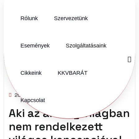
Rólunk
Szervezetünk
Események
Szolgáltatásaink
Cikkeink
KKVBARÁT
SZERZŐ:
VARGÁNÉ PARRAG JOLÁN
2025.10.31.
Vélemény (1)
Kapcsolat
Aki az analóg világban
nem rendelkezett