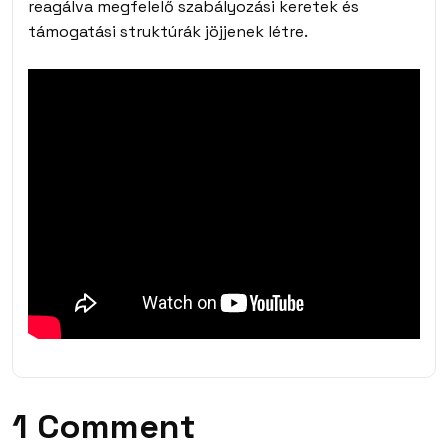
reagálva megfelelő szabályozási keretek és
támogatási struktúrák jöjjenek létre.
1 Comment