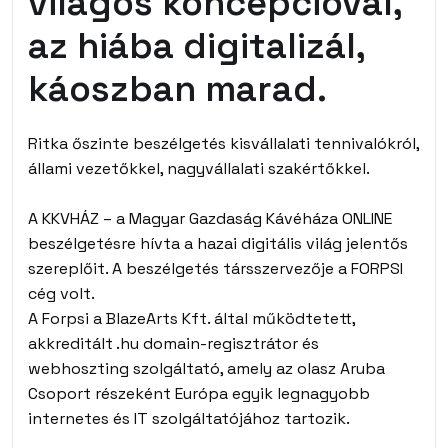
világos koncepcióval,
az hiába digitalizál,
káoszban marad.
Ritka őszinte beszélgetés kisvállalati tennivalókról,
állami vezetőkkel, nagyvállalati szakértőkkel.
A KKVHÁZ – a Magyar Gazdaság Kávéháza ONLINE
beszélgetésre hívta a hazai digitális világ jelentős
szereplőit. A beszélgetés társszervezője a FORPSI
cég volt.
A
Forpsi
a BlazeArts Kft. által működtetett,
akkreditált .hu domain-regisztrátor és
webhoszting szolgáltató, amely az olasz Aruba
Csoport részeként Európa egyik legnagyobb
internetes és IT szolgáltatójához tartozik.