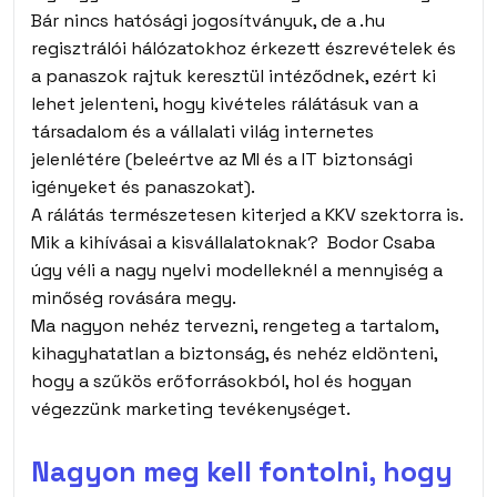
Bár nincs hatósági jogosítványuk, de a .hu
regisztrálói hálózatokhoz érkezett észrevételek és
a panaszok rajtuk keresztül intéződnek, ezért ki
lehet jelenteni, hogy kivételes rálátásuk van a
társadalom és a vállalati világ internetes
jelenlétére (beleértve az MI és a IT biztonsági
igényeket és panaszokat).
A rálátás természetesen kiterjed a KKV szektorra is.
Mik a kihívásai a kisvállalatoknak? Bodor Csaba
úgy véli a nagy nyelvi modelleknél a mennyiség a
minőség rovására megy.
Ma nagyon nehéz tervezni, rengeteg a tartalom,
kihagyhatatlan a biztonság, és nehéz eldönteni,
hogy a szűkös erőforrásokból, hol és hogyan
végezzünk marketing tevékenységet.
Nagyon meg kell fontolni, hogy