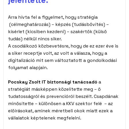
Arra hívta fel a figyelmet, hogy stratégia
(célmeghatározás) – képzés (tudásbővítés) –
kísérlet (kicsiben kezdeni) – szakértők (külső
tudás) nélkül nincs siker.
A csodálkozó közbevetésre, hogy de ez ezer éve is
a siker receptje volt, az volt a válasza, hogy a
digitalizáció mit sem változtatott a gondolkodási
folyamat alapjain.
Pocskay Zsolt IT biztonsági tanácsadó
a
stratégiát másképpen közelítette meg – ő
tudatosságról és prevencióról beszélt. Csapdának
minősítette – különösen a KKV szektor felé – az
előírásokat, aminek méretbeli okok miatt ezek a
vállalatok képtelenek megfelelni.