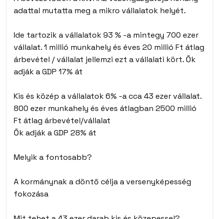
adattal mutatta meg a mikro vállalatok helyét.
Ide tartozik a vállalatok 93 % -a mintegy 700 ezer
vállalat. 1 millió munkahely és éves 20 millió Ft átlag
árbevétel / vállalat jellemzi ezt a vállalati kört. Ők
adják a GDP 17% át
Kis és közép a vállalatok 6% -a cca 43 ezer vállalat.
800 ezer munkahely és éves átlagban 2500 millió
Ft átlag árbevétel/vállalat
Ők adják a GDP 28% át
Melyik a fontosabb?
A kormánynak a döntő célja a versenyképesség
fokozása
Mit tehet a 43 ezer darab kis és közepessel?