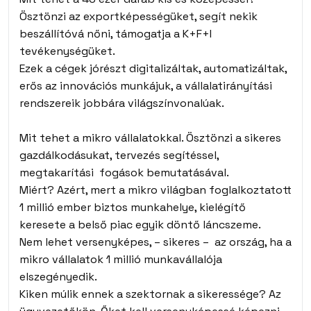
Ösztönzi az exportképességüket, segít nekik
beszállítóvá nőni, támogatja a K+F+I
tevékenységüket.
Ezek a cégek jórészt digitalizáltak, automatizáltak,
erős az innovációs munkájuk, a vállalatirányítási
rendszereik jobbára világszínvonalúak.
Mit tehet a mikro vállalatokkal. Ösztönzi a sikeres
gazdálkodásukat, tervezés segítéssel,
megtakarítási fogások bemutatásával.
Miért? Azért, mert a mikro világban foglalkoztatott
1 millió ember biztos munkahelye, kielégítő
keresete a belső piac egyik döntő láncszeme.
Nem lehet versenyképes, – sikeres – az ország, ha a
mikro vállalatok 1 millió munkavállalója
elszegényedik.
Kiken múlik ennek a szektornak a sikeressége? Az