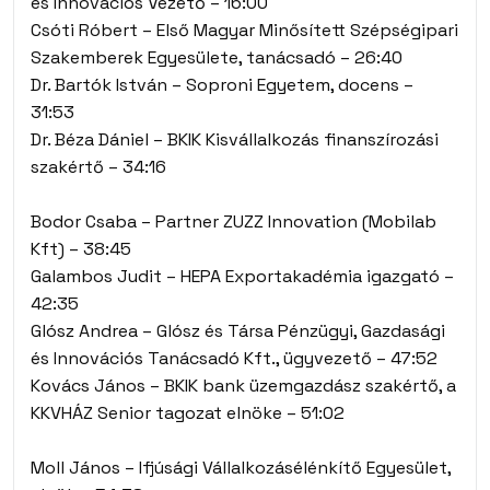
és Innovációs Vezető – 16:00
Csóti Róbert – Első Magyar Minősített Szépségipari
Szakemberek Egyesülete, tanácsadó – 26:40
Dr. Bartók István – Soproni Egyetem, docens –
31:53
Dr. Béza Dániel – BKIK Kisvállalkozás finanszírozási
szakértő – 34:16
Bodor Csaba – Partner ZUZZ Innovation (Mobilab
Kft) – 38:45
Galambos Judit – HEPA Exportakadémia igazgató –
42:35
Glósz Andrea – Glósz és Társa Pénzügyi, Gazdasági
és Innovációs Tanácsadó Kft., ügyvezető – 47:52
Kovács János – BKIK bank üzemgazdász szakértő, a
KKVHÁZ Senior tagozat elnöke – 51:02
Moll János – Ifjúsági Vállalkozásélénkítő Egyesület,