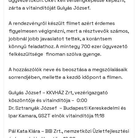
ügyvezetőkön. Őket kell versenyképessé képezni,
zárta a vitaindítóját Gulyás József.
A rendezvényről készült filmet azért érdemes
figyelmesen végignézni, mert a résztvevők számos,
jobbnál jobb javaslatot tettek, a korántsem
könnyű feladathoz. A mintegy 700 ezer ügyvezető
felkészültsége finoman szólva gyenge.
A hozzászólók neve és beosztása a megszólalásaik
sorrendjében, mellette a kezdő időpont a filmen.
Gulyás József – KKVHÁZ Zrt, vezérigazgató
köszöntője és vitaindítója – 0:00
Dr. Sztranyák József – Budapesti Kereskedelmi és
Ipar Kamara, GSZT elnök vitaindítója 11:18
Pál Kata Klára – BIB Zrt., nemzetközi Üzletfejlesztési