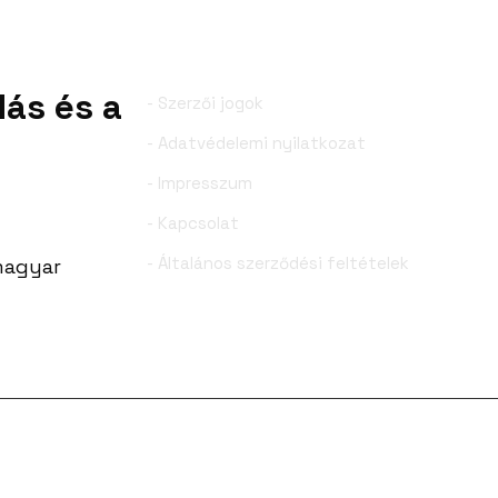
dás és a
- Szerzői jogok
- Adatvédelemi nyilatkozat
- Impresszum
- Kapcsolat
- Általános szerződési feltételek
 magyar