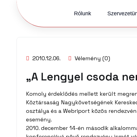
Rólunk
Szervezetü
SZERZŐ:
KKVHÁZ SZERKESZTŐSÉG
2010.12.06.
Vélemény (0)
„A Lengyel csoda ne
Komoly érdeklődés mellett került megren
Köztársaság Nagykövetségének Keresked
osztálya és a Webriport közös rendezvé
esemény.
2010. december 14-én második alkalomma
konferenciává növő rendezvény ismét vár