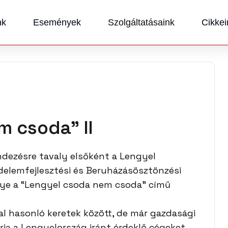
nk
Események
Szolgáltatásaink
Cikkei
m csoda” II
dezésre tavaly elsőként a Lengyel
elemfejlesztési és Beruházásösztönzési
nye a “Lengyel csoda nem csoda” című
l hasonló keretek között, de már gazdasági
ja a Lengyelország iránt érdeklő cégeket.