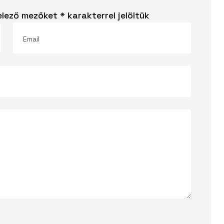
elező mezőket
*
karakterrel jelöltük