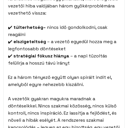
vezetői hiba valójában három gyökérproblémára
vezethető vissza:
✔️
túlterhetség–
nincs idő gondolkodni, csak
reagálni
✔️
elszigeteltség
– a vezető egyedül hozza meg a
legfontosabb döntéseket
✔️
stratégiai fókusz hiánya
– a napi tűzoltás
felülírja a hosszú távú irányt
Ez a három tényező együtt olyan spirált indít el,
amelyből egyre nehezebb kiszállni.
A vezetők gyakran magukra maradnak a
döntéseikkel. Nincs szakmai közösség, nincs külső
kontroll, nincs inspiráció. Ez lassítja a fejlődést, és
növeli a hibák esélyét. A rendszeres szakmai
kapcsolódás – legyen az egy bizottság, egy vezetői