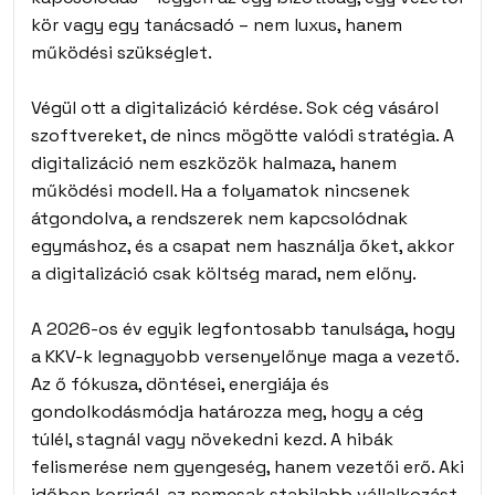
kör vagy egy tanácsadó – nem luxus, hanem
működési szükséglet.
Végül ott a digitalizáció kérdése. Sok cég vásárol
szoftvereket, de nincs mögötte valódi stratégia. A
digitalizáció nem eszközök halmaza, hanem
működési modell. Ha a folyamatok nincsenek
átgondolva, a rendszerek nem kapcsolódnak
egymáshoz, és a csapat nem használja őket, akkor
a digitalizáció csak költség marad, nem előny.
A 2026-os év egyik legfontosabb tanulsága, hogy
a KKV-k legnagyobb versenyelőnye maga a vezető.
Az ő fókusza, döntései, energiája és
gondolkodásmódja határozza meg, hogy a cég
túlél, stagnál vagy növekedni kezd. A hibák
felismerése nem gyengeség, hanem vezetői erő. Aki
időben korrigál, az nemcsak stabilabb vállalkozást