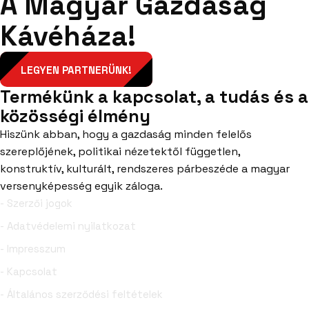
A Magyar Gazdaság
Kávéháza!
LEGYEN PARTNERÜNK!
Termékünk a kapcsolat, a tudás és a
közösségi élmény
Hiszünk abban, hogy a gazdaság minden felelős
szereplőjének, politikai nézetektől független,
konstruktív, kulturált, rendszeres párbeszéde a magyar
versenyképesség egyik záloga.
- Szerzői jogok
- Adatvédelemi nyilatkozat
- Impresszum
- Kapcsolat
- Általános szerződési feltételek