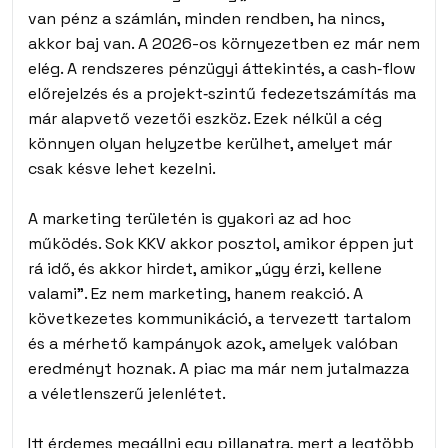
van pénz a számlán, minden rendben, ha nincs,
akkor baj van. A 2026-os környezetben ez már nem
elég. A rendszeres pénzügyi áttekintés, a cash‑flow
előrejelzés és a projekt‑szintű fedezetszámítás ma
már alapvető vezetői eszköz. Ezek nélkül a cég
könnyen olyan helyzetbe kerülhet, amelyet már
csak késve lehet kezelni.
A marketing területén is gyakori az ad hoc
működés. Sok KKV akkor posztol, amikor éppen jut
rá idő, és akkor hirdet, amikor „úgy érzi, kellene
valami”. Ez nem marketing, hanem reakció. A
következetes kommunikáció, a tervezett tartalom
és a mérhető kampányok azok, amelyek valóban
eredményt hoznak. A piac ma már nem jutalmazza
a véletlenszerű jelenlétet.
Itt érdemes megállni egy pillanatra, mert a legtöbb