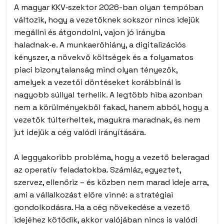
A magyar KKV‑szektor 2026-ban olyan tempóban
változik, hogy a vezetőknek sokszor nincs idejük
megállni és átgondolni, vajon jó irányba
haladnak‑e. A munkaerőhiány, a digitalizációs
kényszer, a növekvő költségek és a folyamatos
piaci bizonytalanság mind olyan tényezők,
amelyek a vezetői döntéseket korábbinál is
nagyobb súllyal terhelik. A legtöbb hiba azonban
nem a körülményekből fakad, hanem abból, hogy a
vezetők túlterheltek, magukra maradnak, és nem
jut idejük a cég valódi irányítására.
A leggyakoribb probléma, hogy a vezető beleragad
az operatív feladatokba. Számláz, egyeztet,
szervez, ellenőriz – és közben nem marad ideje arra,
ami a vállalkozást előre vinné: a stratégiai
gondolkodásra. Ha a cég növekedése a vezető
idejéhez kötődik, akkor valójában nincs is valódi