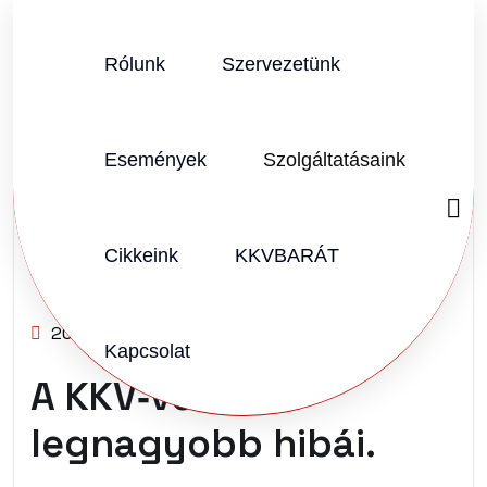
Rólunk
Szervezetünk
Események
Szolgáltatásaink
Cikkeink
KKVBARÁT
SZERZŐ:
KKVHÁZ SZERKESZTŐSÉG
2026.06.23.
Vélemény (0)
Kapcsolat
A KKV‑vezetők
legnagyobb hibái.