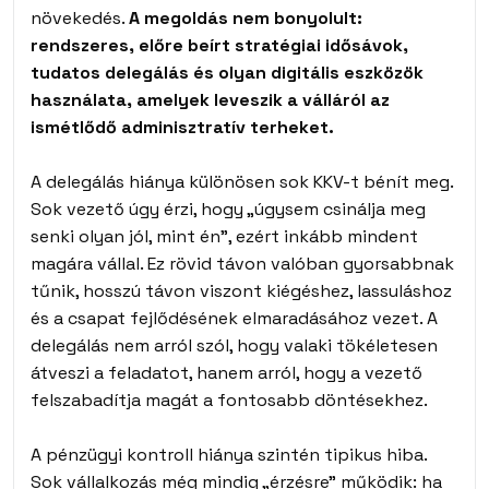
növekedés.
A megoldás nem bonyolult:
rendszeres, előre beírt stratégiai idősávok,
tudatos delegálás és olyan digitális eszközök
használata, amelyek leveszik a válláról az
ismétlődő adminisztratív terheket.
A delegálás hiánya különösen sok KKV-t bénít meg.
Sok vezető úgy érzi, hogy „úgysem csinálja meg
senki olyan jól, mint én”, ezért inkább mindent
magára vállal. Ez rövid távon valóban gyorsabbnak
tűnik, hosszú távon viszont kiégéshez, lassuláshoz
és a csapat fejlődésének elmaradásához vezet. A
delegálás nem arról szól, hogy valaki tökéletesen
átveszi a feladatot, hanem arról, hogy a vezető
felszabadítja magát a fontosabb döntésekhez.
A pénzügyi kontroll hiánya szintén tipikus hiba.
Sok vállalkozás még mindig „érzésre” működik: ha