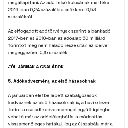
megállapítani. Az adó felső kulcsának mértéke
2016-ban 0,24 százalékra csökkent 0,53
százalékról.
Az elfogadott adótörvények szerint a bankadó
2017-ben és 2018-ban az adóalap 50 milliárd
forintot meg nem haladó része után az ideivel
megegyezően 0,15 százalék.
JÓL JÁRNAK A CSALÁDOK
5. Adókedvezmény az első házasoknak
A januárban életbe lépett szabályozások
kedveznek az első házasoknak is, a havi ötezer
forint a családi kedvezménnyel együtt igénybe
vehető már az adóelőlegből is, a módosítás
visszamenőleges hatályú, így az új szabály már a