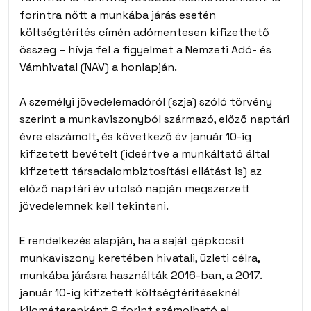
forintra nőtt a munkába járás esetén
költségtérítés címén adómentesen kifizethető
összeg – hívja fel a figyelmet a Nemzeti Adó- és
Vámhivatal (NAV) a honlapján.
A személyi jövedelemadóról (szja) szóló törvény
szerint a munkaviszonyból származó, előző naptári
évre elszámolt, és következő év január 10-ig
kifizetett bevételt (ideértve a munkáltató által
kifizetett társadalombiztosítási ellátást is) az
előző naptári év utolsó napján megszerzett
jövedelemnek kell tekinteni.
E rendelkezés alapján, ha a saját gépkocsit
munkaviszony keretében hivatali, üzleti célra,
munkába járásra használták 2016-ban, a 2017.
január 10-ig kifizetett költségtérítéseknél
kilométerenként 9 forint számolható el