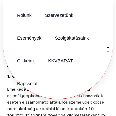
Rólunk
Szervezetünk
SZERZŐ:
KKVHÁZ SZERKESZTŐSÉG
2017.01.22.
Vélemény (0)
Események
Szolgáltatásaink
12+1 változás
januártól
Cikkeink
KKVBARÁT
1. Kiküldetés, munkába járás költségtérítése
Kapcsolat
Emelkedett január 1-jével a saját tulajdonú
személygépkocsi hivatalos, üzleti célú használata
esetén elszámolható általános személygépkocsi-
normaköltség a korábbi kilométerenkénti 9
forintról 15 forintra, továbbá kilométerenként 15