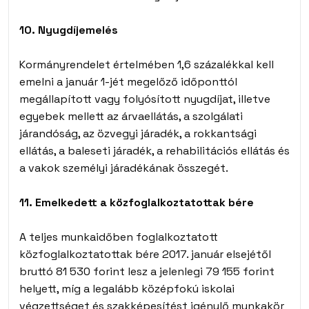
10. Nyugdíjemelés
Kormányrendelet értelmében 1,6 százalékkal kell
emelni a január 1-jét megelőző időponttól
megállapított vagy folyósított nyugdíjat, illetve
egyebek mellett az árvaellátás, a szolgálati
járandóság, az özvegyi járadék, a rokkantsági
ellátás, a baleseti járadék, a rehabilitációs ellátás és
a vakok személyi járadékának összegét.
11. Emelkedett a közfoglalkoztatottak bére
A teljes munkaidőben foglalkoztatott
közfoglalkoztatottak bére 2017. január elsejétől
bruttó 81 530 forint lesz a jelenlegi 79 155 forint
helyett, míg a legalább középfokú iskolai
végzettséget és szakképesítést igénylő munkakör