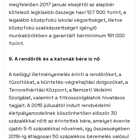
megfelelően 2017 január elsejétől az alapbér
kötelező legkisebb összege havi 127 500 forint, a
legalább középfokú iskolai végzettséget, illetve
középfokú szakképzettséget igénylő
munkakörökben a garantált bérminimum 161 000
forint.
9. A rendőrök és a katonák bére is nő
A belügyi illetményemelés érinti a rendőröket, a
tűzoltókat, a büntetés-végrehajtási dolgozókat, a
Terrorelhárítási Központ, a Nemzeti Védelmi
Szolgálat, valamint a titkosszolgálatok hivatásos
tagjait. A 2015 júliusától indult rendvédelmi
életpályamodellnek köszönhetően először 30
százalékkal nőtt az érintettek bére, amelyet évente
újabb 5-5 százalékkal növelnek, így összességében
2019-ig átlagosan 50 százalékos béremelés valósul