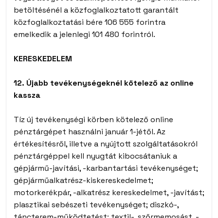
betöltésénél a közfoglalkoztatott garantált
közfoglalkoztatási bére 106 555 forintra
emelkedik a jelenlegi 101 480 forintról.
KERESKEDELEM
12. Újabb tevékenységeknél kötelező az online
kassza
Tíz új tevékenységi körben kötelező online
pénztárgépet használni január 1-jétől. Az
értékesítésről, illetve a nyújtott szolgáltatásokról
pénztárgéppel kell nyugtát kibocsátaniuk a
gépjármű-javítási, -karbantartási tevékenységet;
gépjárműalkatrész-kiskereskedelmet;
motorkerékpár, -alkatrész kereskedelmet, -javítást;
plasztikai sebészeti tevékenységet; diszkó-,
táncterem-működtetést; textil-, szőrmemosást, -