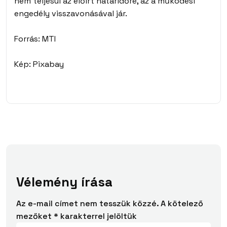
nem teljesül az előírt határidőre, az a működési
engedély visszavonásával jár.
Forrás: MTI
Kép: Pixabay
Vélemény írása
Az e-mail címet nem tesszük közzé.
A kötelező
mezőket
*
karakterrel jelöltük