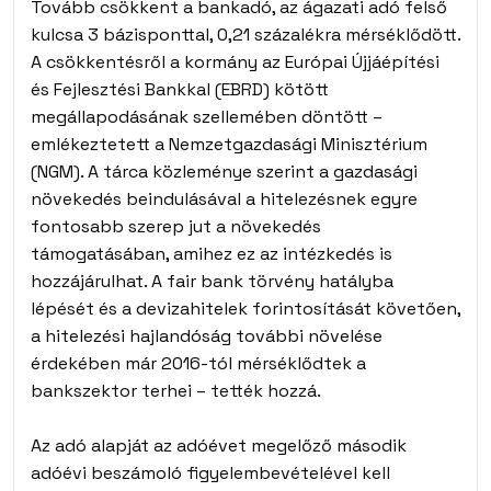
Tovább csökkent a bankadó, az ágazati adó felső
kulcsa 3 bázisponttal, 0,21 százalékra mérséklődött.
A csökkentésről a kormány az Európai Újjáépítési
és Fejlesztési Bankkal (EBRD) kötött
megállapodásának szellemében döntött –
emlékeztetett a Nemzetgazdasági Minisztérium
(NGM). A tárca közleménye szerint a gazdasági
növekedés beindulásával a hitelezésnek egyre
fontosabb szerep jut a növekedés
támogatásában, amihez ez az intézkedés is
hozzájárulhat. A fair bank törvény hatályba
lépését és a devizahitelek forintosítását követően,
a hitelezési hajlandóság további növelése
érdekében már 2016-tól mérséklődtek a
bankszektor terhei – tették hozzá.
Az adó alapját az adóévet megelőző második
adóévi beszámoló figyelembevételével kell