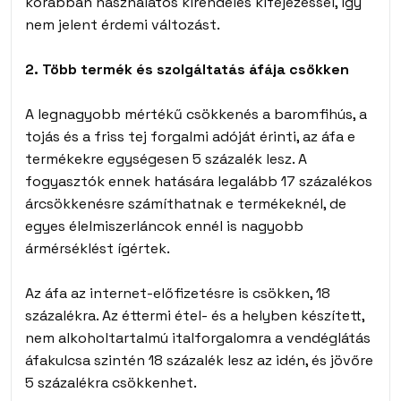
korábban használatos kirendelés kifejezéssel, így
nem jelent érdemi változást.
2. Több termék és szolgáltatás áfája csökken
A legnagyobb mértékű csökkenés a baromfihús, a
tojás és a friss tej forgalmi adóját érinti, az áfa e
termékekre egységesen 5 százalék lesz. A
fogyasztók ennek hatására legalább 17 százalékos
árcsökkenésre számíthatnak e termékeknél, de
egyes élelmiszerláncok ennél is nagyobb
ármérséklést ígértek.
Az áfa az internet-előfizetésre is csökken, 18
százalékra. Az éttermi étel- és a helyben készített,
nem alkoholtartalmú italforgalomra a vendéglátás
áfakulcsa szintén 18 százalék lesz az idén, és jövőre
5 százalékra csökkenhet.