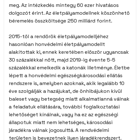
meg. Az intézkedés mintegy 60 ezer hivatásos
dolgozót érint. Az életpályamodellnek köszönhető
béremelés összköltsége 250 milliárd forint.
2015-től a rendőrök életpályamodelljéhez
hasonlóan honvédelmi életpályamodellt
alakítottak ki, ennek keretében először ugyancsak
30 százalékkal nőtt, majd 2019-ig évente 5-5
százalékkal emelkedik a katonák illetménye. Életbe
lépett a honvédelmi egészségkárosodási ellátás
rendszere is, amelyben azoknak, akik legalább 10
éve szolgálják a hazájukat, de önhibájukon kívül
baleset vagy betegség miatt alkalmatlanná válnak
a feladatuk ellátására, további foglalkoztatási
lehetőséget kínálnak, vagy ha ez az egészségi
állapotuk miatt nem lehetséges, károsodási
járadékra válnak jogosulttá. A rendvédelmi
területen is bevezetnek ilyen járadékrendszert.