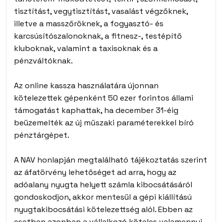
tisztítást, vegytisztítást, vasalást végzőknek,
illetve a masszőröknek, a fogyasztó- és
karcsúsítószalonoknak, a fitnesz-, testépítő
kluboknak, valamint a taxisoknak és a
pénzváltóknak.
Az online kassza használatára újonnan
kötelezettek gépenként 50 ezer forintos állami
támogatást kaphattak, ha december 31-éig
beüzemelték az új műszaki paraméterekkel bíró
pénztárgépet.
A NAV honlapján megtalálható tájékoztatás szerint
az áfatörvény lehetőséget ad arra, hogy az
adóalany nyugta helyett számla kibocsátásáról
gondoskodjon, akkor mentesül a gépi kiállítású
nyugtakibocsátási kötelezettség alól. Ebben az
esetben azonban a vállalkozó köteles valamennyi