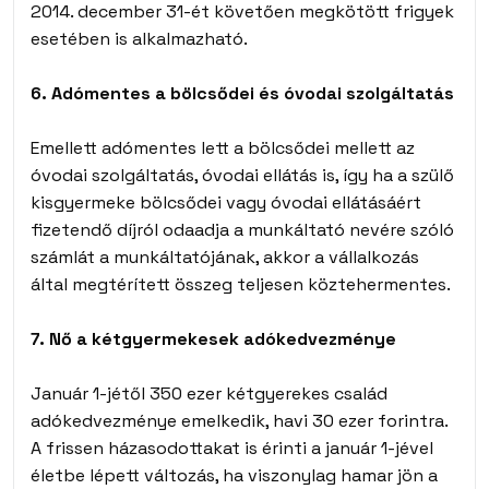
2014. december 31-ét követően megkötött frigyek
esetében is alkalmazható.
6. Adómentes a bölcsődei és óvodai szolgáltatás
Emellett adómentes lett a bölcsődei mellett az
óvodai szolgáltatás, óvodai ellátás is, így ha a szülő
kisgyermeke bölcsődei vagy óvodai ellátásáért
fizetendő díjról odaadja a munkáltató nevére szóló
számlát a munkáltatójának, akkor a vállalkozás
által megtérített összeg teljesen köztehermentes.
7. Nő a kétgyermekesek adókedvezménye
Január 1-jétől 350 ezer kétgyerekes család
adókedvezménye emelkedik, havi 30 ezer forintra.
A frissen házasodottakat is érinti a január 1-jével
életbe lépett változás, ha viszonylag hamar jön a