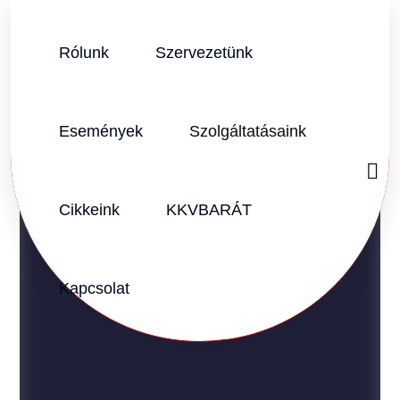
Rólunk
Szervezetünk
Események
Szolgáltatásaink
DR. PROHÁSZKA BALÁZS
KKVBARÁT NAGYVÁLLALATOK BIZOTTSÁGA
Cikkeink
KKVBARÁT
ELNÖK
Kapcsolat