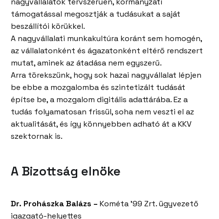
nagyvállalatok tervszerűen, kormányzati
támogatással megosztják a tudásukat a saját
beszállítói körükkel.
A nagyvállalati munkakultúra koránt sem homogén,
az vállalatonként és ágazatonként eltérő rendszert
mutat, aminek az átadása nem egyszerű.
Arra törekszünk, hogy sok hazai nagyvállalat lépjen
be ebbe a mozgalomba és szintetizált tudását
építse be, a mozgalom digitális adattárába. Ez a
tudás folyamatosan frissül, soha nem veszti el az
aktualitását, és így könnyebben adható át a KKV
szektornak is.
A Bizottság elnöke
Dr. Prohászka Balázs –
Kométa ’99 Zrt. ügyvezető
igazgató-helyettes