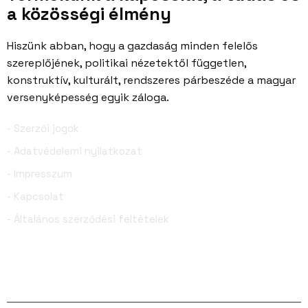
a közösségi élmény
Hiszünk abban, hogy a gazdaság minden felelős
szereplőjének, politikai nézetektől független,
konstruktív, kulturált, rendszeres párbeszéde a magyar
versenyképesség egyik záloga.
- Szerzői jogok
- Adatvédelemi nyilatkozat
- Impresszum
- Kapcsolat
- Általános szerződési feltételek
Facebook
YouTube