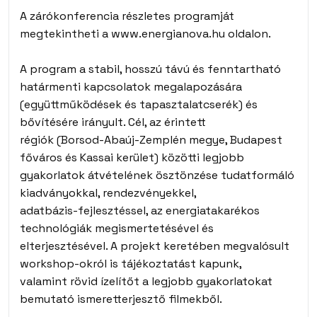
A zárókonferencia részletes programját
megtekintheti a
www.energianova.hu
oldalon.
A program a stabil, hosszú távú és fenntartható
határmenti kapcsolatok megalapozására
(együttműködések és tapasztalatcserék) és
bővítésére irányult. Cél, az érintett
régiók (Borsod-Abaúj-Zemplén megye, Budapest
főváros és Kassai kerület) közötti legjobb
gyakorlatok átvételének ösztönzése tudatformáló
kiadványokkal, rendezvényekkel,
adatbázis-fejlesztéssel, az energiatakarékos
technológiák megismertetésével és
elterjesztésével. A projekt keretében megvalósult
workshop-okról is tájékoztatást kapunk,
valamint rövid ízelítőt a legjobb gyakorlatokat
bemutató ismeretterjesztő filmekből.