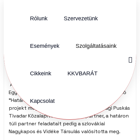
Rólunk
Szervezetünk
SZERZŐ:
KKVHÁZ SZERKESZTŐSÉG
2011.03.22.
Vélemény (0)
Események
Szolgáltatásaink
Határtalan
energiamegtakarítás
Cikkeink
KKVBARÁT
A Magyarország-Szlovákia Határon Átnyúló
Együttműködési Program keretében megvalósuló
“Határok nélkül a megújuló energiákkal” című
Kapcsolat
projekt megvalósításában a magyarországi Puskás
Tivadar Közalapítvány a vezető partner, a határon
túli partner feladatait pedig a szlovákiai
Nagykapos és Vidéke Társulás valósította meg.