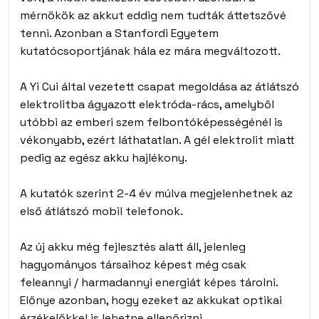
mérnökök az akkut eddig nem tudták áttetszővé
tenni. Azonban a Stanfordi Egyetem
kutatócsoportjának hála ez mára megváltozott.
A Yi Cui által vezetett csapat megoldása az átlátszó
elektrolitba ágyazott elektróda-rács, amelyből
utóbbi az emberi szem felbontóképességénél is
vékonyabb, ezért láthatatlan. A gél elektrolit miatt
pedig az egész akku hajlékony.
A kutatók szerint 2-4 év múlva megjelenhetnek az
első átlátszó mobil telefonok.
Az új akku még fejlesztés alatt áll, jelenleg
hagyományos társaihoz képest még csak
feleannyi / harmadannyi energiát képes tárolni.
Előnye azonban, hogy ezeket az akkukat optikai
érzékelőkkel is lehetne ellenőrizni.