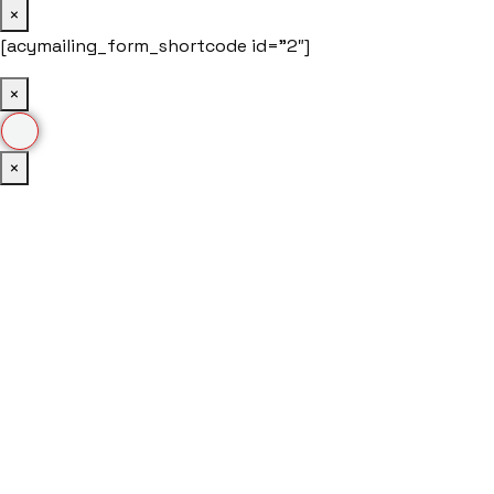
×
[acymailing_form_shortcode id=”2″]
×
×