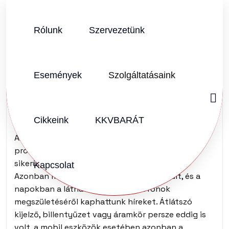
Rólunk
Szervezetünk
SZERZŐ:
KKVHÁZ SZERKESZTŐSÉG
2011.08.01.
Vélemény (0)
Események
Szolgáltatásaink
Csúcstechnológia – út
a jövőbe
Cikkeink
KKVBARÁT
Az átlátható mobiltelefonokkal már régóta
próbálkoznak a tudósok, azonban eddig nem
sikerült az akkumulátort láthatatlanná tenni.
Kapcsolat
Azonban mára már ez az akadály is elhárult, és a
napokban a láthatatlan mobiltelefonok
megszületéséről kaphattunk híreket. Átlátszó
kijelző, billentyűzet vagy áramkör persze eddig is
volt, a mobil eszközök esetében azonban a