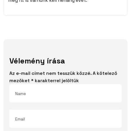
még itt is várnunk kell néhány évet.
Vélemény írása
Az e-mail címet nem tesszük közzé.
A kötelező
mezőket
*
karakterrel jelöltük