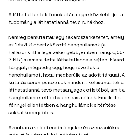
A láthatatlan telefonok után egyre közelebb jut a
tudomány a láthatatlanná tevő ruhákhoz.
Nemrég bemutattak egy takarószerkezetet, amely
az 1 és 4 kilohertz közötti hanghullámok (a
hallásunk itt a legérzékenyebb; emberi hang: 0,06-
7 kHz) számára tette láthatatlanná a rejteni kívánt
tárgyat, mégpedig úgy, hogy rávették a
hanghullámot, hogy megkerülje az adott tárgyat. A
kutatás során persze sok mindent kölcsönöztek a
láthatatlanná tevő metaanyagok ötletéből, amit a
hanghullámok eltérítésére használnak. Emellett a
fénnyel ellentétben a hanghullámok eltérítése
sokkal könnyebb is.
Azonban a valódi eredményekre és szenzációkra