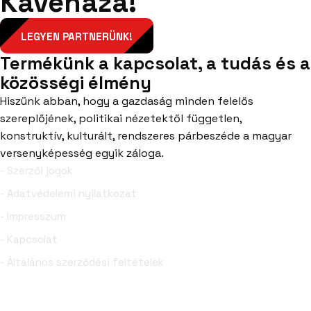
Kávéháza!
LEGYEN PARTNERÜNK!
Termékünk a kapcsolat, a tudás és a
közösségi élmény
Hiszünk abban, hogy a gazdaság minden felelős
szereplőjének, politikai nézetektől független,
konstruktív, kulturált, rendszeres párbeszéde a magyar
versenyképesség egyik záloga.
- Szerzői jogok
- Adatvédelemi nyilatkozat
- Impresszum
- Kapcsolat
- Általános szerződési feltételek
Facebook
YouTube