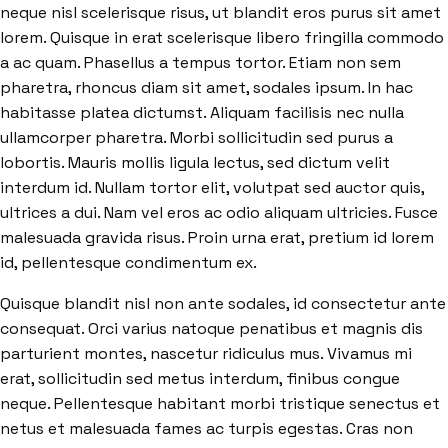
neque nisl scelerisque risus, ut blandit eros purus sit amet
lorem. Quisque in erat scelerisque libero fringilla commodo
a ac quam. Phasellus a tempus tortor. Etiam non sem
pharetra, rhoncus diam sit amet, sodales ipsum. In hac
habitasse platea dictumst. Aliquam facilisis nec nulla
ullamcorper pharetra. Morbi sollicitudin sed purus a
lobortis. Mauris mollis ligula lectus, sed dictum velit
interdum id. Nullam tortor elit, volutpat sed auctor quis,
ultrices a dui. Nam vel eros ac odio aliquam ultricies. Fusce
malesuada gravida risus. Proin urna erat, pretium id lorem
id, pellentesque condimentum ex.
Quisque blandit nisl non ante sodales, id consectetur ante
consequat. Orci varius natoque penatibus et magnis dis
parturient montes, nascetur ridiculus mus. Vivamus mi
erat, sollicitudin sed metus interdum, finibus congue
neque. Pellentesque habitant morbi tristique senectus et
netus et malesuada fames ac turpis egestas. Cras non