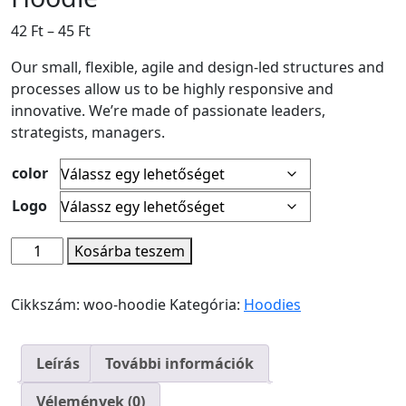
Ártartomány:
42
Ft
–
45
Ft
42 Ft
Our small, flexible, agile and design-led structures and
-
processes allow us to be highly responsive and
45 Ft
innovative. We’re made of passionate leaders,
strategists, managers.
color
Logo
Hoodie
Kosárba teszem
quantity
Cikkszám:
woo-hoodie
Kategória:
Hoodies
Leírás
További információk
Vélemények (0)