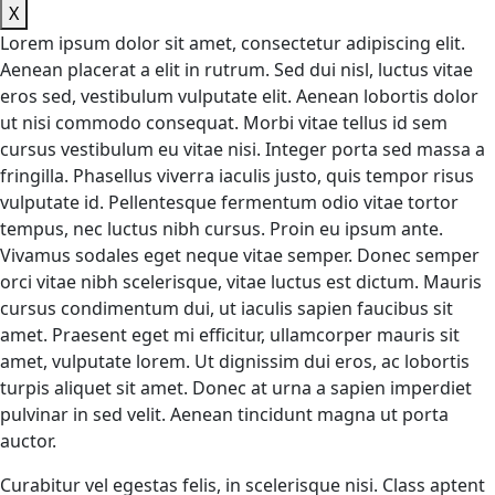
X
Lorem ipsum dolor sit amet, consectetur adipiscing elit.
Aenean placerat a elit in rutrum. Sed dui nisl, luctus vitae
eros sed, vestibulum vulputate elit. Aenean lobortis dolor
ut nisi commodo consequat. Morbi vitae tellus id sem
cursus vestibulum eu vitae nisi. Integer porta sed massa a
fringilla. Phasellus viverra iaculis justo, quis tempor risus
vulputate id. Pellentesque fermentum odio vitae tortor
tempus, nec luctus nibh cursus. Proin eu ipsum ante.
Vivamus sodales eget neque vitae semper. Donec semper
orci vitae nibh scelerisque, vitae luctus est dictum. Mauris
cursus condimentum dui, ut iaculis sapien faucibus sit
amet. Praesent eget mi efficitur, ullamcorper mauris sit
amet, vulputate lorem. Ut dignissim dui eros, ac lobortis
turpis aliquet sit amet. Donec at urna a sapien imperdiet
pulvinar in sed velit. Aenean tincidunt magna ut porta
auctor.
Curabitur vel egestas felis, in scelerisque nisi. Class aptent