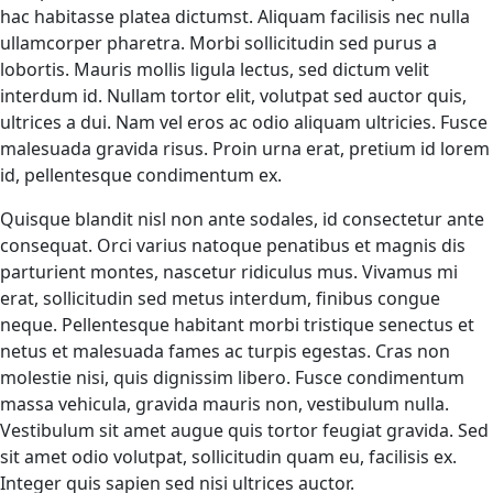
hac habitasse platea dictumst. Aliquam facilisis nec nulla
ullamcorper pharetra. Morbi sollicitudin sed purus a
lobortis. Mauris mollis ligula lectus, sed dictum velit
interdum id. Nullam tortor elit, volutpat sed auctor quis,
ultrices a dui. Nam vel eros ac odio aliquam ultricies. Fusce
malesuada gravida risus. Proin urna erat, pretium id lorem
id, pellentesque condimentum ex.
Quisque blandit nisl non ante sodales, id consectetur ante
consequat. Orci varius natoque penatibus et magnis dis
parturient montes, nascetur ridiculus mus. Vivamus mi
erat, sollicitudin sed metus interdum, finibus congue
neque. Pellentesque habitant morbi tristique senectus et
netus et malesuada fames ac turpis egestas. Cras non
molestie nisi, quis dignissim libero. Fusce condimentum
massa vehicula, gravida mauris non, vestibulum nulla.
Vestibulum sit amet augue quis tortor feugiat gravida. Sed
sit amet odio volutpat, sollicitudin quam eu, facilisis ex.
Integer quis sapien sed nisi ultrices auctor.