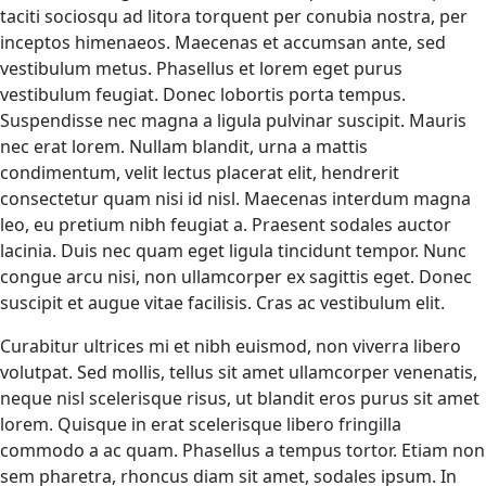
taciti sociosqu ad litora torquent per conubia nostra, per
inceptos himenaeos. Maecenas et accumsan ante, sed
vestibulum metus. Phasellus et lorem eget purus
vestibulum feugiat. Donec lobortis porta tempus.
Suspendisse nec magna a ligula pulvinar suscipit. Mauris
nec erat lorem. Nullam blandit, urna a mattis
condimentum, velit lectus placerat elit, hendrerit
consectetur quam nisi id nisl. Maecenas interdum magna
leo, eu pretium nibh feugiat a. Praesent sodales auctor
lacinia. Duis nec quam eget ligula tincidunt tempor. Nunc
congue arcu nisi, non ullamcorper ex sagittis eget. Donec
suscipit et augue vitae facilisis. Cras ac vestibulum elit.
Curabitur ultrices mi et nibh euismod, non viverra libero
volutpat. Sed mollis, tellus sit amet ullamcorper venenatis,
neque nisl scelerisque risus, ut blandit eros purus sit amet
lorem. Quisque in erat scelerisque libero fringilla
commodo a ac quam. Phasellus a tempus tortor. Etiam non
sem pharetra, rhoncus diam sit amet, sodales ipsum. In