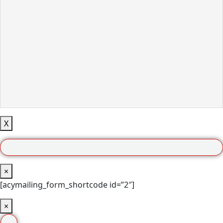
X
×
[acymailing_form_shortcode id=”2″]
×