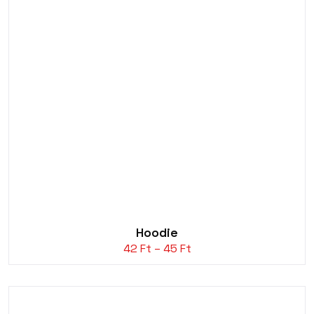
Hoodie
Ártartomány:
42
Ft
–
45
Ft
42 Ft
-
45 Ft