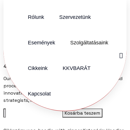
Rólunk
Szervezetünk
Események
Szolgáltatásaink
Basic Gray Cap
45
Ft
Cikkeink
KKVBARÁT
Our small, flexible, agile and design-led structures and
processes allow us to be highly responsive and
innovative. We’re made of passionate leaders,
Kapcsolat
strategists, managers.
Basic
Kosárba teszem
Gray
Cap