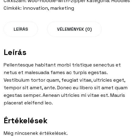
Cikkszám:
woo-hoodie-with-zipper
Kategória:
Hoodies
quantity
Címkék:
innovation
,
marketing
LEÍRÁS
VÉLEMÉNYEK (0)
Leírás
Pellentesque habitant morbi tristique senectus et
netus et malesuada fames ac turpis egestas.
Vestibulum tortor quam, feugiat vitae, ultricies eget,
tempor sit amet, ante. Donec eu libero sit amet quam
egestas semper. Aenean ultricies mi vitae est. Mauris
placerat eleifend leo.
Értékelések
Még nincsenek értékelések.