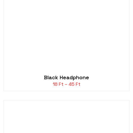
Black Headphone
Ártartomány:
18
Ft
–
45
Ft
18 Ft
-
45 Ft