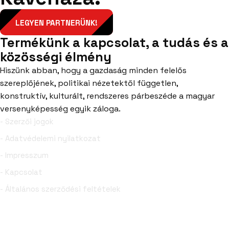
LEGYEN PARTNERÜNK!
Termékünk a kapcsolat, a tudás és a
közösségi élmény
Hiszünk abban, hogy a gazdaság minden felelős
szereplőjének, politikai nézetektől független,
konstruktív, kulturált, rendszeres párbeszéde a magyar
versenyképesség egyik záloga.
- Szerzői jogok
- Adatvédelemi nyilatkozat
- Impresszum
- Kapcsolat
- Általános szerződési feltételek
Facebook
YouTube