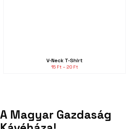
V-Neck T-Shirt
Ártartomány:
15
Ft
–
20
Ft
15 Ft
-
20 Ft
A Magyar Gazdaság
Kávéháza!