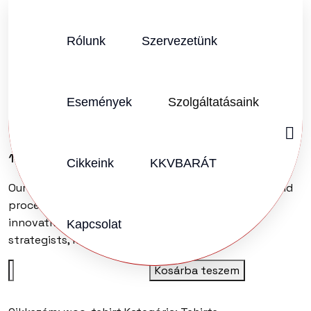
Rólunk
Szervezetünk
Események
Szolgáltatásaink
T-Shirt
18
Ft
Cikkeink
KKVBARÁT
Our small, flexible, agile and design-led structures and
processes allow us to be highly responsive and
innovative. We’re made of passionate leaders,
Kapcsolat
strategists, managers.
T-
Kosárba teszem
Shirt
quantity