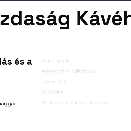
zdaság Kávé
nk
Események
Szolgáltatásaink
Cikkei
ervezetünk
Események
Szolgáltatásaink
dás és a
- Szerzői jogok
- Adatvédelemi nyilatkozat
- Impresszum
- Kapcsolat
- Általános szerződési feltételek
 magyar