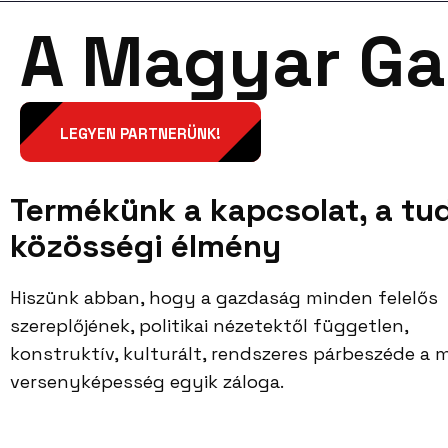
A Magyar Ga
Rólunk
Szervezetü
Rólunk
Sz
Kapcsolat
LEGYEN PARTNERÜNK!
Termékünk a kapcsolat, a tu
közösségi élmény
Hiszünk abban, hogy a gazdaság minden felelős
szereplőjének, politikai nézetektől független,
konstruktív, kulturált, rendszeres párbeszéde a
versenyképesség egyik záloga.
Facebook