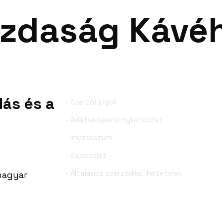
zdaság Kávé
nk
Események
Szolgáltatásaink
Cikkei
dás és a
- Szerzői jogok
- Adatvédelemi nyilatkozat
- Impresszum
- Kapcsolat
- Általános szerződési feltételek
 magyar