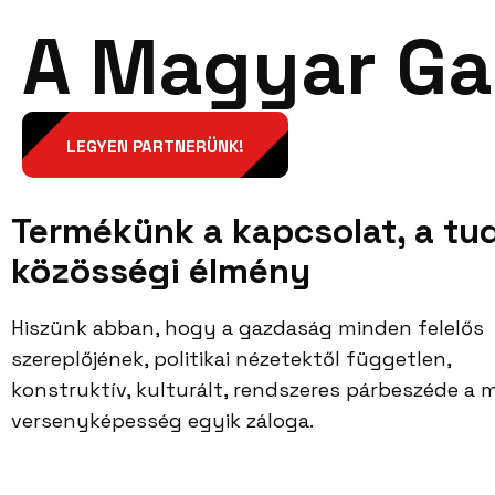
A Magyar Ga
Rólunk
Szervezetü
LEGYEN PARTNERÜNK!
Termékünk a kapcsolat, a tu
közösségi élmény
Hiszünk abban, hogy a gazdaság minden felelős
szereplőjének, politikai nézetektől független,
konstruktív, kulturált, rendszeres párbeszéde a
versenyképesség egyik záloga.
Facebook