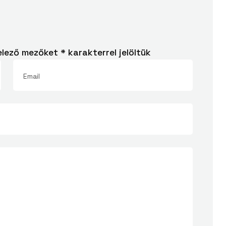
elező mezőket
*
karakterrel jelöltük