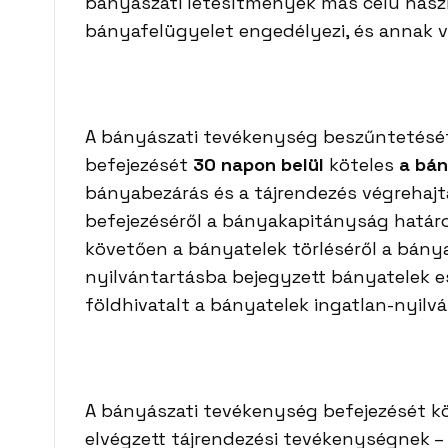
bányászati létesítmények más célú haszn
bányafelügyelet engedélyezi, és annak vé
A bányászati tevékenység beszűntetését
befejezését
30 napon belül
köteles
a bán
bányabezárás és a tájrendezés végrehajt
befejezéséről a bányakapitányság határo
követően a bányatelek törléséről a bány
nyilvántartásba bejegyzett bányatelek e
földhivatalt a bányatelek ingatlan-nyilvá
A bányászati tevékenység befejezését kö
elvégzett tájrendezési tevékenységnek –