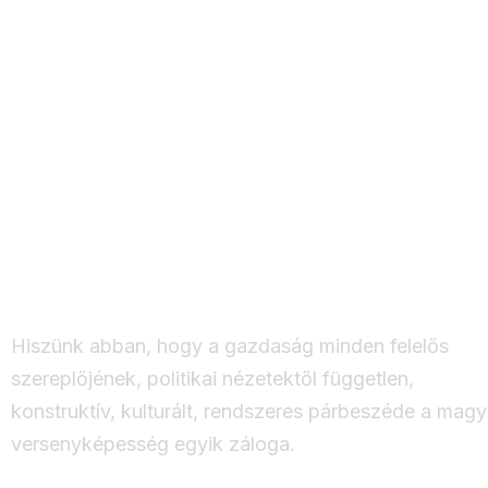
Termékünk a kapcsolat
tudás és a közösségi 
Hiszünk abban, hogy a gazdaság minden felelős
szereplőjének, politikai nézetektől független,
konstruktív, kulturált, rendszeres párbeszéde a magy
versenyképesség egyik záloga.