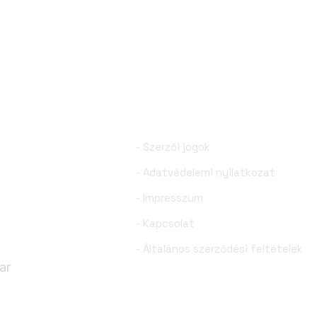
, a
- Szerzői jogok
- Adatvédelemi nyilatkozat
élmény
- Impresszum
- Kapcsolat
- Általános szerződési feltételek
ar