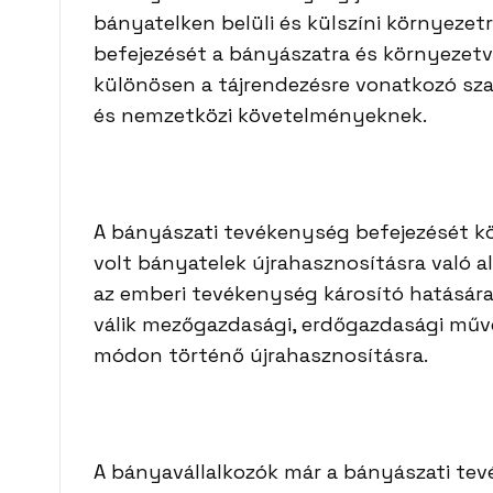
bányatelken belüli és külszíni környezet
befejezését a bányászatra és környezet
különösen a tájrendezésre vonatkozó sz
és nemzetközi követelményeknek.
A bányászati tevékenység befejezését kö
volt bányatelek újrahasznosításra való 
az emberi tevékenység károsító hatására
válik mezőgazdasági, erdőgazdasági műve
módon történő újrahasznosításra.
A bányavállalkozók már a bányászati te