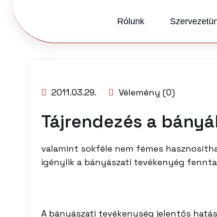
Rólunk
Szervezetü
SZERZŐ:
KKVHÁZ SZERKESZTŐSÉG
2011.03.29.
Vélemény (0)
Tájrendezés a bány
valamint sokféle nem fémes hasznosítha
igénylik a bányászati tevékenyég fennta
A bányászati tevékenység jelentős hatássa