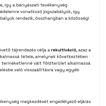
re, így a bányászati tevékenység
védelemre vonatkozó jogszabályok, így
abályok rendezik, összhangban a közösségi
vető tájrendezés célja a
rekultiváció
, azaz a
alkalmassá tétele, amelynek következtében
 terméketlenné vált földterület alkalmassá
lésbe való visszaállításra vagy egyéb
vékenység megkezdését engedélyező eljárás