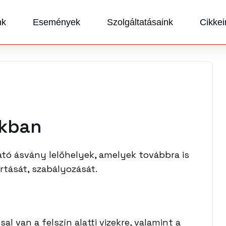
nk
Események
Szolgáltatásaink
Cikkei
ákban
tó ásvány lelőhelyek, amelyek továbbra is
rtását, szabályozását.
l van a felszín alatti vizekre, valamint a