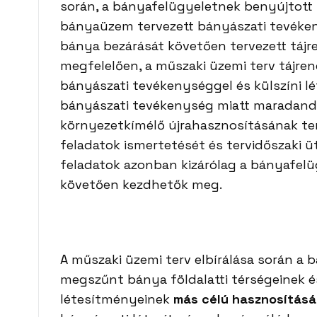
során, a bányafelügyeletnek benyújtott
bányaüzem tervezett bányászati tevéke
bánya bezárását követően tervezett tájre
megfelelően, a műszaki üzemi terv tájren
bányászati tevékenységgel és külszíni lé
bányászati tevékenység miatt maradandó
környezetkímélő újrahasznosításának ter
feladatok ismertetését és tervidőszaki 
feladatok azonban kizárólag a bányafelü
követően kezdhetők meg.
A műszaki üzemi terv elbírálása során a b
megszűnt bánya földalatti térségeinek 
létesítményeinek
más célú hasznosítás