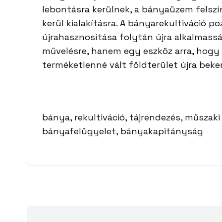
lebontásra kerülnek, a bányaüzem felsz
kerül kialakításra. A bányarekultiváció 
újrahasznosítása folytán újra alkalmass
művelésre, hanem egy eszköz arra, hogy
terméketlenné vált földterület újra beke
bánya, rekultiváció, tájrendezés, műszaki
bányafelügyelet, bányakapitányság