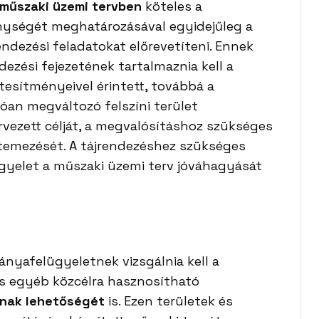
műszaki üzemi tervben
köteles a
nységét meghatározásával egyidejűleg a
ndezési feladatokat előrevetíteni. Ennek
dezési fejezetének tartalmaznia kell a
tesítményeivel érintett, továbbá a
an megváltozó felszíni terület
vezett célját, a megvalósításhoz szükséges
ütemezését. A tájrendezéshez szükséges
gyelet a műszaki üzemi terv jóváhagyását
ányafelügyeletnek vizsgálnia kell a
és egyéb közcélra hasznosítható
ának lehetőségét
is. Ezen területek és