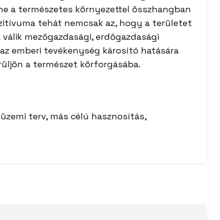
íne a természetes környezettel összhangban
pozitívuma tehát nemcsak az, hogy a területet
á válik mezőgazdasági, erdőgazdasági
 az emberi tevékenység károsító hatására
rüljön a természet körforgásába.
 üzemi terv, más célú hasznosítás,