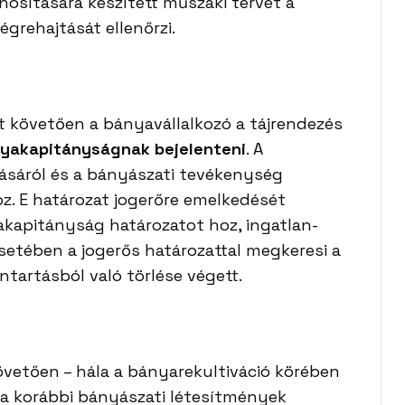
osítására készített műszaki tervét a
grehajtását ellenőrzi.
 követően a bányavállalkozó a tájrendezés
yakapitányságnak bejelenteni
. A
ásáról és a bányászati tevékenység
z. E határozat jogerőre emelkedését
akapitányság határozatot hoz, ingatlan-
setében a jogerős határozattal megkeresi a
ntartásból való törlése végett.
vetően – hála a bányarekultiváció körében
 a korábbi bányászati létesítmények