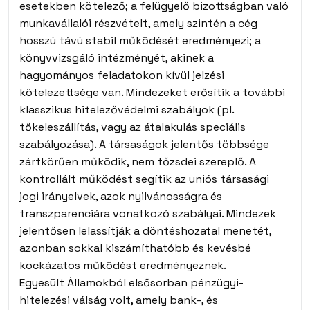
esetekben kötelező; a felügyelő bizottságban való
munkavállalói részvételt, amely szintén a cég
hosszú távú stabil működését eredményezi; a
könyvvizsgáló intézményét, akinek a
hagyományos feladatokon kívül jelzési
kötelezettsége van. Mindezeket erősítik a további
klasszikus hitelezővédelmi szabályok (pl.
tőkeleszállítás, vagy az átalakulás speciális
szabályozása). A társaságok jelentős többsége
zártkörűen működik, nem tőzsdei szereplő. A
kontrollált működést segítik az uniós társasági
jogi irányelvek, azok nyilvánosságra és
transzparenciára vonatkozó szabályai. Mindezek
jelentősen lelassítják a döntéshozatal menetét,
azonban sokkal kiszámíthatóbb és kevésbé
kockázatos működést eredményeznek.
Egyesült Államokból elsősorban pénzügyi-
hitelezési válság volt, amely bank-, és