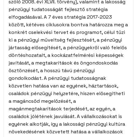
szóló 2008. évi XLVII. törvény), valamint a lakosság
pénzügyi tudatosságát fejlesztő stratégia
elfogadásával. A 7 éves stratégia 2017-2023
között, kétéves ciklusokra bontva határozza meg a
konkrét cselekvési tervet és programot, célul tűzi
ki a pénzügyi műveltség fejlesztését, a pénzügyi
jártasság elősegítését, a pénzügyekről való felelős
döntéshozatalt, a kockázatfelmérési képességek
javítását, a megtakarítások és öngondoskodás
ösztönzését, a hosszú távú pénzügyi
gondolkodást. A pénzügyi tudatosságnak
közvetlen hatása van az egyének, háztartások,
családok pénzügyi helyzetére, hiszen elősegítheti
a magáncsőd megelőzését, a
magánmegtakarítások terjedését, az egyén, a
családok jólétének javulását. A vállalkozásokat is
egyének alkotják, így a lakossági pénzügyi kultúra
növekedésének közvetett hatása a vállalkozások