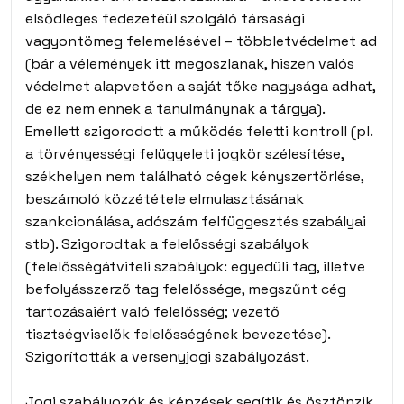
elsődleges fedezetéül szolgáló társasági
vagyontömeg felemelésével – többletvédelmet ad
(bár a vélemények itt megoszlanak, hiszen valós
védelmet alapvetően a saját tőke nagysága adhat,
de ez nem ennek a tanulmánynak a tárgya).
Emellett szigorodott a működés feletti kontroll (pl.
a törvényességi felügyeleti jogkör szélesítése,
székhelyen nem található cégek kényszertörlése,
beszámoló közzététele elmulasztásának
szankcionálása, adószám felfüggesztés szabályai
stb). Szigorodtak a felelősségi szabályok
(felelősségátviteli szabályok: egyedüli tag, illetve
befolyásszerző tag felelőssége, megszűnt cég
tartozásaiért való felelősség; vezető
tisztségviselők felelősségének bevezetése).
Szigorították a versenyjogi szabályozást.
Jogi szabályozók és képzések segítik és ösztönzik