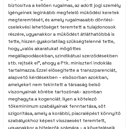
biztosítva a kellően rugalmas, az adott jogi személy
igényeinek leginkább megfelelő működési keretek
megteremtését, és amely rugalmasabb döntési-
cselekvési lehetőséget teremtett a tulajdonosok
részére, ugyanakkor a működést átláthatóbbá is
tette, hiszen gyakorlatilag szükségtelenné tette,
hogy „valós akaratukat mögöttes
megállapodásokban, szindikátusi szerződésekben
stb. rejtsék el”, ahogy a Ptk. miniszteri indoklás
tartalmazza. Ezzel elősegítette a transzparenciát,
alapvető kérdésekben – elsősorban azokban,
amelyeket nem tekintett a társaság belső
viszonyainak körébe tartozónak- azonban
meghagyta a kogenciát. Ilyen a kötelező
tőkeminimum szabályainak fenntartása, sőt
szigorítása, amely a korábbi, piacralépést könnyítő
szabályokhoz képest visszaesést teremtett,
ugyanakkor a hitelezők számára – a követeléseik