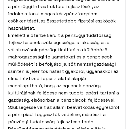
a pénzügyi infrastruktúra fejlesztését, az
indokolatlanul magas készpénzforgalom
csökkentését, az összetettebb fizetési eszközök
használatát.
Emellett előtérbe került a pénzügyi tudatosság
fejlesztésének szükségessége: a lakosság és a
vállalkozások pénzügyi kultúrája a különböző
makrogazdasági folyamatokat és a pénzpiacok
működését is befolyásolja, sőt nemzetgazdasági
szinten is jelentős hatást gyakorol, ugyanakkor az
elmúlt évtized tapasztalatai alapján
megállapítható, hogy az egyének pénzügyi
kultúrájának fejlődése nem tudott lépést tartani a
gazdaság, elsősorban a pénzpiacok fejlődésével.
Szükségessé vált az állami beavatkozás egyrészről
a pénzpiaci fogyasztók védelme, másrészt a
pénzügyi tudatosság fejlesztése terén.
Pénzügyi fogyasztóvédelem a válság előtt is