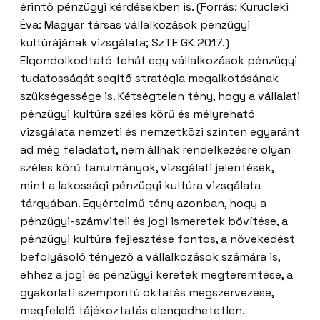
érintő pénzügyi kérdésekben is. (Forrás: Kurucleki
Éva: Magyar társas vállalkozások pénzügyi
kultúrájának vizsgálata; SzTE GK 2017.)
Elgondolkodtató tehát egy vállalkozások pénzügyi
tudatosságát segítő stratégia megalkotásának
szükségessége is. Kétségtelen tény, hogy a vállalati
pénzügyi kultúra széles körű és mélyreható
vizsgálata nemzeti és nemzetközi szinten egyaránt
ad még feladatot, nem állnak rendelkezésre olyan
széles körű tanulmányok, vizsgálati jelentések,
mint a lakossági pénzügyi kultúra vizsgálata
tárgyában. Egyértelmű tény azonban, hogy a
pénzügyi-számviteli és jogi ismeretek bővítése, a
pénzügyi kultúra fejlesztése fontos, a növekedést
befolyásoló tényező a vállalkozások számára is,
ehhez a jogi és pénzügyi keretek megteremtése, a
gyakorlati szempontú oktatás megszervezése,
megfelelő tájékoztatás elengedhetetlen.