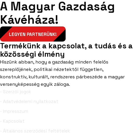
A Magyar Gazdaság
Kávéháza!
LEGYEN PARTNERÜNK!
Termékünk a kapcsolat, a tudás és a
közösségi élmény
Hiszünk abban, hogy a gazdaság minden felelős
szereplőjének, politikai nézetektől független,
konstruktív, kulturált, rendszeres párbeszéde a magyar
versenyképesség egyik záloga.
- Szerzői jogok
- Adatvédelemi nyilatkozat
- Impresszum
- Kapcsolat
- Általános szerződési feltételek