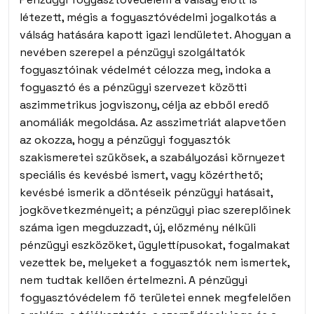
létezett, mégis a fogyasztóvédelmi jogalkotás a
válság hatására kapott igazi lendületet. Ahogyan a
nevében szerepel a pénzügyi szolgáltatók
fogyasztóinak védelmét célozza meg, indoka a
fogyasztó és a pénzügyi szervezet közötti
aszimmetrikus jogviszony, célja az ebből eredő
anomáliák megoldása. Az asszimetriát alapvetően
az okozza, hogy a pénzügyi fogyasztók
szakismeretei szűkösek, a szabályozási környezet
speciális és kevésbé ismert, vagy közérthető;
kevésbé ismerik a döntéseik pénzügyi hatásait,
jogkövetkezményeit; a pénzügyi piac szereplőinek
száma igen megduzzadt, új, előzmény nélküli
pénzügyi eszközöket, ügylettípusokat, fogalmakat
vezettek be, melyeket a fogyasztók nem ismertek,
nem tudtak kellően értelmezni. A pénzügyi
fogyasztóvédelem fő területei ennek megfelelően