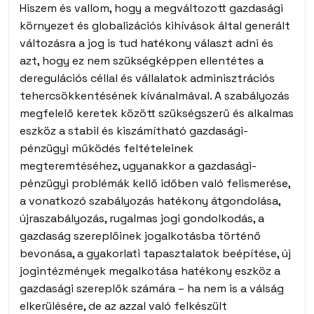
Hiszem és vallom, hogy a megváltozott gazdasági
környezet és globalizációs kihívások által generált
változásra a jog is tud hatékony választ adni és
azt, hogy ez nem szükségképpen ellentétes a
deregulációs céllal és vállalatok adminisztrációs
tehercsökkentésének kívánalmával. A szabályozás
megfelelő keretek között szükségszerű és alkalmas
eszköz a stabil és kiszámítható gazdasági-
pénzügyi működés feltételeinek
megteremtéséhez, ugyanakkor a gazdasági-
pénzügyi problémák kellő időben való felismerése,
a vonatkozó szabályozás hatékony átgondolása,
újraszabályozás, rugalmas jogi gondolkodás, a
gazdaság szereplőinek jogalkotásba történő
bevonása, a gyakorlati tapasztalatok beépítése, új
jogintézmények megalkotása hatékony eszköz a
gazdasági szereplők számára – ha nem is a válság
elkerülésére, de az azzal való felkészült