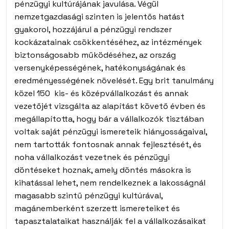
pénzügyi kultúrájának javulása. Végül
nemzetgazdasági szinten is jelentős hatást
gyakorol, hozzájárul a pénzügyi rendszer
kockázatainak csökkentéséhez, az intézmények
biztonságosabb működéséhez, az ország
versenyképességének, hatékonyságának és
eredményességének növelését. Egy brit tanulmány
közel 150 kis- és középvállalkozást és annak
vezetőjét vizsgálta az alapítást követő évben és
megállapította, hogy bár a vállalkozók tisztában
voltak saját pénzügyi ismereteik hiányosságaival,
nem tartották fontosnak annak fejlesztését, és
noha vállalkozást vezetnek és pénzügyi
döntéseket hoznak, amely döntés másokra is
kihatással lehet, nem rendelkeznek a lakosságnál
magasabb szintű pénzügyi kultúrával,
magánemberként szerzett ismereteiket és
tapasztalataikat használják fel a vállalkozásaikat