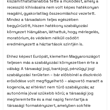
kiszámíthatatlanabbá tette a működést, amely a
recesszió kihívásaira nem volt képes hatékonyan
reagálni, gyakorlatilag összeomláshoz vezetett.
Mindez a társadalom teljes egészében
begyűrűzött, hiszen hatékony szabályozási
környezet hiányában, láthattuk, hogy mérlegelés,
moratórium, és védelem nélküli csődöt
eredményezett a háztartások szintjén is.
Ehhez képest Európát, kiemelten Magyarországot
teljesen más a szabályozási környezetben érte a
válság: A társasági jogi, bankjogi, pénzügyi jogi
szabályozási területen – bár előbbinél a diszkréció
erősödése volt megfigyelhető – alapvető maradt a
kogencia, az eltérést nem tűrő szabályozás; az
autonómia jóval szűkebb körű; a társasági jog
megteremtette és a mai napig fenntartja a
társasági formakényszert, amelyben sokféle