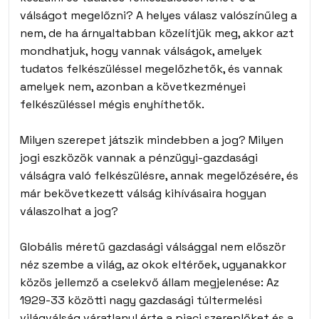
válságot megelőzni? A helyes válasz valószínűleg a
nem, de ha árnyaltabban közelítjük meg, akkor azt
mondhatjuk, hogy vannak válságok, amelyek
tudatos felkészüléssel megelőzhetők, és vannak
amelyek nem, azonban a következményei
felkészüléssel mégis enyhíthetők.
Milyen szerepet játszik mindebben a jog? Milyen
jogi eszközök vannak a pénzügyi-gazdasági
válságra való felkészülésre, annak megelőzésére, és
már bekövetkezett válság kihívásaira hogyan
válaszolhat a jog?
Globális méretű gazdasági válsággal nem először
néz szembe a világ, az okok eltérőek, ugyanakkor
közös jellemző a cselekvő állam megjelenése: Az
1929-33 közötti nagy gazdasági túltermelési
világválság váratlanul érte a piaci szereplőket és a