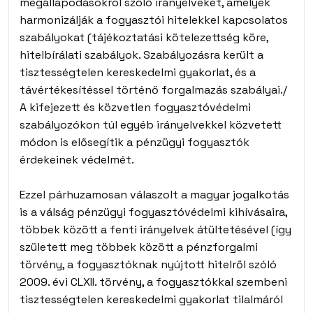
megállapodásokról szóló irányelveket, amelyek
harmonizálják a fogyasztói hitelekkel kapcsolatos
szabályokat (tájékoztatási kötelezettség köre,
hitelbírálati szabályok. Szabályozásra került a
tisztességtelen kereskedelmi gyakorlat, és a
távértékesítéssel történő forgalmazás szabályai./
A kifejezett és közvetlen fogyasztóvédelmi
szabályozókon túl egyéb irányelvekkel közvetett
módon is elősegítik a pénzügyi fogyasztók
érdekeinek védelmét.
Ezzel párhuzamosan válaszolt a magyar jogalkotás
is a válság pénzügyi fogyasztóvédelmi kihívásaira,
többek között a fenti irányelvek átültetésével (így
született meg többek között a pénzforgalmi
törvény, a fogyasztóknak nyújtott hitelről szóló
2009. évi CLXII. törvény, a fogyasztókkal szembeni
tisztességtelen kereskedelmi gyakorlat tilalmáról