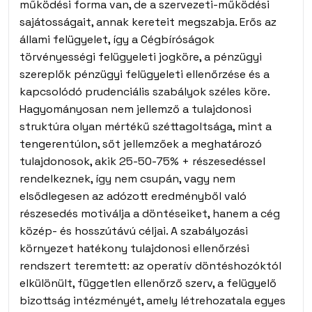
működési forma van, de a szervezeti-működési
sajátosságait, annak kereteit megszabja. Erős az
állami felügyelet, így a Cégbíróságok
törvényességi felügyeleti jogköre, a pénzügyi
szereplők pénzügyi felügyeleti ellenőrzése és a
kapcsolódó prudenciális szabályok széles köre.
Hagyományosan nem jellemző a tulajdonosi
struktúra olyan mértékű széttagoltsága, mint a
tengerentúlon, sőt jellemzőek a meghatározó
tulajdonosok, akik 25-50-75% + részesedéssel
rendelkeznek, így nem csupán, vagy nem
elsődlegesen az adózott eredményből való
részesedés motiválja a döntéseiket, hanem a cég
közép- és hosszútávú céljai. A szabályozási
környezet hatékony tulajdonosi ellenőrzési
rendszert teremtett: az operatív döntéshozóktól
elkülönült, független ellenőrző szerv, a felügyelő
bizottság intézményét, amely létrehozatala egyes