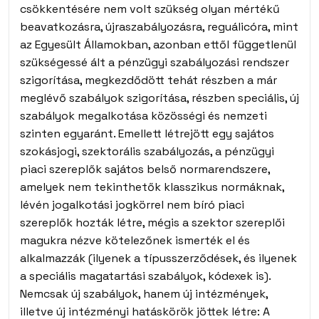
csökkentésére nem volt szükség olyan mértékű
beavatkozásra, újraszabályozásra, reguálicóra, mint
az Egyesült Államokban, azonban ettől függetlenül
szükségessé ált a pénzügyi szabályozási rendszer
szigorítása, megkezdődött tehát részben a már
meglévő szabályok szigorítása, részben speciális, új
szabályok megalkotása közösségi és nemzeti
szinten egyaránt. Emellett létrejött egy sajátos
szokásjogi, szektorális szabályozás, a pénzügyi
piaci szereplők sajátos belső normarendszere,
amelyek nem tekinthetők klasszikus normáknak,
lévén jogalkotási jogkörrel nem bíró piaci
szereplők hozták létre, mégis a szektor szereplői
magukra nézve kötelezőnek ismerték el és
alkalmazzák (ilyenek a típusszerződések, és ilyenek
a speciális magatartási szabályok, kódexek is).
Nemcsak új szabályok, hanem új intézmények,
illetve új intézményi hatáskörök jöttek létre: A