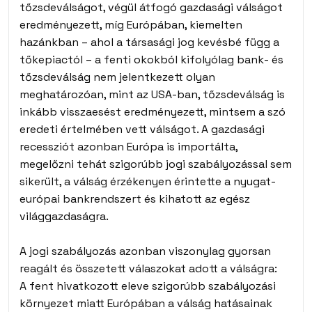
tőzsdeválságot, végül átfogó gazdasági válságot
eredményezett, míg Európában, kiemelten
hazánkban – ahol a társasági jog kevésbé függ a
tőkepiactól – a fenti okokból kifolyólag bank- és
tőzsdeválság nem jelentkezett olyan
meghatározóan, mint az USA-ban, tőzsdeválság is
inkább visszaesést eredményezett, mintsem a szó
eredeti értelmében vett válságot. A gazdasági
recessziót azonban Európa is importálta,
megelőzni tehát szigorúbb jogi szabályozással sem
sikerült, a válság érzékenyen érintette a nyugat-
európai bankrendszert és kihatott az egész
világgazdaságra.
A jogi szabályozás azonban viszonylag gyorsan
reagált és összetett válaszokat adott a válságra:
A fent hivatkozott eleve szigorúbb szabályozási
környezet miatt Európában a válság hatásainak