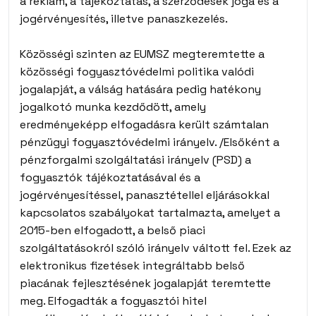
a reklám, a tájékoztatás, a szerződések joga és a
jogérvényesítés, illetve panaszkezelés.
Közösségi szinten az EUMSZ megteremtette a
közösségi fogyasztóvédelmi politika valódi
jogalapját, a válság hatására pedig hatékony
jogalkotó munka kezdődött, amely
eredményeképp elfogadásra került számtalan
pénzügyi fogyasztóvédelmi irányelv. /Elsőként a
pénzforgalmi szolgáltatási irányelv (PSD) a
fogyasztók tájékoztatásával és a
jogérvényesítéssel, panasztétellel eljárásokkal
kapcsolatos szabályokat tartalmazta, amelyet a
2015-ben elfogadott, a belső piaci
szolgáltatásokról szóló irányelv váltott fel. Ezek az
elektronikus fizetések integráltabb belső
piacának fejlesztésének jogalapját teremtette
meg. Elfogadták a fogyasztói hitel