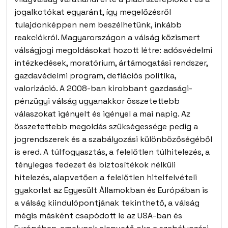
jogalkotókat egyaránt, így megelőzésről
tulajdonképpen nem beszélhetünk, inkább
reakciókról. Magyarországon a válság közismert
válságjogi megoldásokat hozott létre: adósvédelmi
intézkedések, moratórium, ártámogatási rendszer,
gazdavédelmi program, deflációs politika,
valorizáció. A 2008-ban kirobbant gazdasági-
pénzügyi válság ugyanakkor összetettebb
válaszokat igényelt és igényel a mai napig. Az
összetettebb megoldás szükségessége pedig a
jogrendszerek és a szabályozási különbözőségéből
is ered. A túlfogyasztás, a felelőtlen túlhitelezés, a
tényleges fedezet és biztosítékok nélküli
hitelezés, alapvetően a felelőtlen hitelfelvételi
gyakorlat az Egyesült Államokban és Európában is
a válság kiindulópontjának tekinthető, a válság
mégis másként csapódott le az USA-ban és