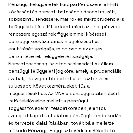
Pénzügyi Felügyeletek Európai Rendszere, a PFER
közösségi és nemzeti hatóságok decentralizált,
többszintű rendszere, makro- és mikroprudenciális
felügyeletet is ellát, ekként mind az Unió pénzügyi
rendszere egészének figyelemmel kísérését,
pénzügyi kockázatainak megelőzését és
enyhítését szolgálja, mind pedig az egyes
pénzintézetek felügyeletét szolgálja.
Nemzetgazdasági szinten szélesedett az állam
pénzügyi felügyeleti jogköre, amely a prudenciális
szabályok szigorúbb betartását ösztönzi és
súlyosabb következményeket fűz a
megsértésükhöz. Az MNB a pénzügyi stabilitásért
való felelőssége mellett a pénzügyi
fogyasztóvédelmi feladatkörében jelentős
szerepet kapott a tudatos pénzügyi gondolkodás
és tervezés kialakításában, továbbá a mellette
működő Pénzügyi Fogyasztóvédelmi Békéltető