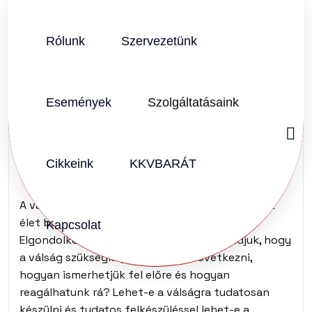
Rólunk
Szervezetünk
SZERZŐ:
KKVHÁZ SZERKESZTŐSÉG
2019.05.11.
Vélemény (0)
Események
Szolgáltatásaink
Szabályozott válság-
tudatosság
Cikkeink
KKVBARÁT
A válság a fejlődés szükségszerű velejárója és az
élet bármely területén jelentkezhet.
Kapcsolat
Elgondolkodtató ugyanakkor, hogy ha tudjuk, hogy
a válság szükségképpen be fog következni,
hogyan ismerhetjük fel előre és hogyan
reagálhatunk rá? Lehet-e a válságra tudatosan
készülni és tudatos felkészüléssel lehet-e a