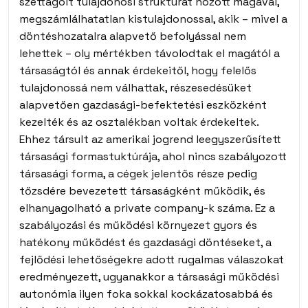
széttagolt tulajdonosi struktúrát hozott magával,
megszámlálhatatlan kistulajdonossal, akik – mivel a
döntéshozatalra alapvető befolyással nem
lehettek – oly mértékben távolodtak el magától a
társaságtól és annak érdekeitől, hogy felelős
tulajdonossá nem válhattak, részesedésüket
alapvetően gazdasági-befektetési eszközként
kezelték és az osztalékban voltak érdekeltek.
Ehhez társult az amerikai jogrend leegyszerűsített
társasági formastuktúrája, ahol nincs szabályozott
társasági forma, a cégek jelentős része pedig
tőzsdére bevezetett társaságként működik, és
elhanyagolható a private company-k száma. Ez a
szabályozási és működési környezet gyors és
hatékony működést és gazdasági döntéseket, a
fejlődési lehetőségekre adott rugalmas válaszokat
eredményezett, ugyanakkor a társasági működési
autonómia ilyen foka sokkal kockázatosabbá és