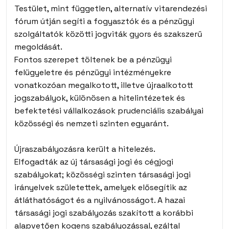
Testület, mint független, alternatív vitarendezési
fórum útján segíti a fogyasztók és a pénzügyi
szolgáltatók közötti jogviták gyors és szakszerű
megoldását.
Fontos szerepet töltenek be a pénzügyi
felügyeletre és pénzügyi intézményekre
vonatkozóan megalkotott, illetve újraalkotott
jogszabályok, különösen a hitelintézetek és
befektetési vállalkozások prudenciális szabályai
közösségi és nemzeti szinten egyaránt.
Újraszabályozásra került a hitelezés.
Elfogadták az új társasági jogi és cégjogi
szabályokat; közösségi szinten társasági jogi
irányelvek születettek, amelyek elősegítik az
átláthatóságot és a nyilvánosságot. A hazai
társasági jogi szabályozás szakított a korábbi
alapvetően kogens szabályozással, ezáltal