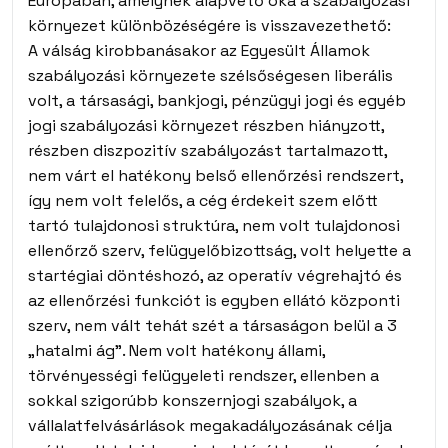
Európában, amelynek alapvető oka a szabályozási
környezet különbözéségére is visszavezethető:
A válság kirobbanásakor az Egyesült Államok
szabályozási környezete szélsőségesen liberális
volt, a társasági, bankjogi, pénzügyi jogi és egyéb
jogi szabályozási környezet részben hiányzott,
részben diszpozitív szabályozást tartalmazott,
nem várt el hatékony belső ellenőrzési rendszert,
így nem volt felelős, a cég érdekeit szem előtt
tartó tulajdonosi struktúra, nem volt tulajdonosi
ellenőrző szerv, felügyelőbizottság, volt helyette a
startégiai döntéshozó, az operatív végrehajtó és
az ellenőrzési funkciót is egyben ellátó központi
szerv, nem vált tehát szét a társaságon belül a 3
„hatalmi ág”. Nem volt hatékony állami,
törvényességi felügyeleti rendszer, ellenben a
sokkal szigorúbb konszernjogi szabályok, a
vállalatfelvásárlások megakadályozásának célja