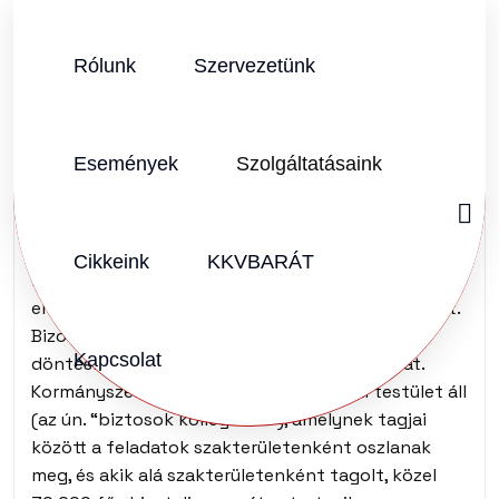
Rólunk
Szervezetünk
SZERZŐ:
KKVHÁZ SZERKESZTŐSÉG
2011.03.23.
Vélemény (0)
Események
Szolgáltatásaink
Sorsunk: Európa VII.
A Bizottság elvégzi az integráció működésével
Cikkeink
KKVBARÁT
kapcsolatos “hétkönapi” tevékenységeket,
emellett döntés előkészítő, javaslattevő szervezet.
Bizonyos esetekben ellenőrző, képviseleti,
Kapcsolat
döntéshozó és végrehajtó feladatokat is ellát.
Kormányszerűen működik, élén politikai testület áll
(az ún. “biztosok kollégiuma”), amelynek tagjai
között a feladatok szakterületenként oszlanak
meg, és akik alá szakterületenként tagolt, közel