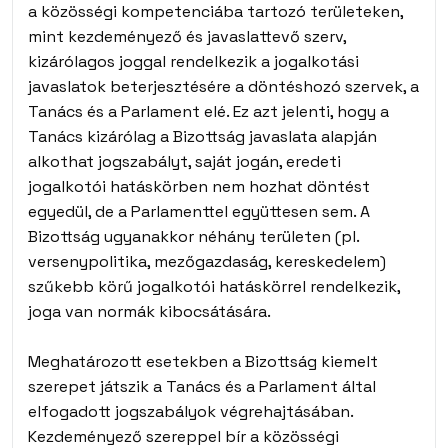
a közösségi kompetenciába tartozó területeken,
mint kezdeményező és javaslattevő szerv,
kizárólagos joggal rendelkezik a jogalkotási
javaslatok beterjesztésére a döntéshozó szervek, a
Tanács és a Parlament elé. Ez azt jelenti, hogy a
Tanács kizárólag a Bizottság javaslata alapján
alkothat jogszabályt, saját jogán, eredeti
jogalkotói hatáskörben nem hozhat döntést
egyedül, de a Parlamenttel együttesen sem. A
Bizottság ugyanakkor néhány területen (pl.
versenypolitika, mezőgazdaság, kereskedelem)
szűkebb körű jogalkotói hatáskörrel rendelkezik,
joga van normák kibocsátására.
Meghatározott esetekben a Bizottság kiemelt
szerepet játszik a Tanács és a Parlament által
elfogadott jogszabályok végrehajtásában.
Kezdeményező szereppel bír a közösségi