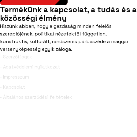
Termékünk a kapcsolat, a tudás és a
közösségi élmény
Hiszünk abban, hogy a gazdaság minden felelős
szereplőjének, politikai nézetektől független,
konstruktív, kulturált, rendszeres párbeszéde a magyar
versenyképesség egyik záloga.
- Szerzői jogok
- Adatvédelemi nyilatkozat
- Impresszum
- Kapcsolat
- Általános szerződési feltételek
Facebook
YouTube