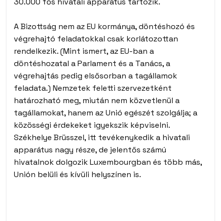
30.000 fős hivatali apparátus tartozik.
A Bizottság nem az EU kormánya, döntéshozó és
végrehajtó feladatokkal csak korlátozottan
rendelkezik. (Mint ismert, az EU-ban a
döntéshozatal a Parlament és a Tanács, a
végrehajtás pedig elsősorban a tagállamok
feladata.) Nemzetek feletti szervezetként
határozható meg, miután nem közvetlenül a
tagállamokat, hanem az Unió egészét szolgálja; a
közösségi érdekeket igyekszik képviselni.
Székhelye Brüsszel, itt tevékenykedik a hivatali
apparátus nagy része, de jelentős számú
hivatalnok dolgozik Luxembourgban és több más,
Unión belüli és kívüli helyszínen is.