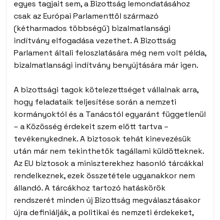
egyes tagjait sem, a Bizottság lemondatásához
csak az Európai Parlamenttől származó
(kétharmados többségű) bizalmatlansági
indítvány elfogadása vezethet. A Bizottság
Parlament általi feloszlatására még nem volt példa,
bizalmatlansági indítvány benyújtására már igen.
A bizottsági tagok kötelezettséget vállalnak arra,
hogy feladataik teljesítése során a nemzeti
kormányoktól és a Tanácstól egyaránt függetlenül
– a Közösség érdekeit szem előtt tartva –
tevékenykednek. A biztosok tehát kinevezésük
után már nem tekinthetők tagállami küldötteknek.
Az EU biztosok a miniszterekhez hasonló tárcákkal
rendelkeznek, ezek összetétele ugyanakkor nem
állandó. A tárcákhoz tartozó hatáskörök
rendszerét minden új Bizottság megválasztásakor
újra definiálják, a politikai és nemzeti érdekeket,