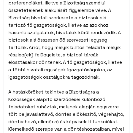
preferenciákat, illetve a Bizottság személyi
összetételének alakulását figyelembe véve. A
Bizottság hivatali szerkezete a biztosok alá
tartozó főigazgatóságok, illetve az azokhoz
hasonló szolgálatok, hivatalok körül rendeződik. A
biztosok alá összesen 38 szervezeti egység
tartozik. Arról, hogy melyik biztos feladata melyik
részleg(ek) felügyelete, a biztosi tárcák
elosztásakor döntenek. A főigazgatóságok, illetve
a többi hivatali egységek igazgatóságokra, az
igazgatóságok osztályokra tagozódnak.
A hatásköröket tekintve a Bizottságra a
Közösségek alapító szerződései különböző
feladatokat ruháztak, melynek alapján egyszerre
tölt be javaslattevő, döntés előkészítő, végrehajtó,
döntéshozó, ellenőrző és képviseleti funkciókat.
Kiemelkedő szerepe van a döntéshozatalban, mivel