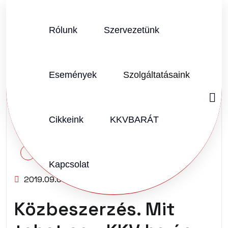
Rólunk
Szervezetünk
Események
Szolgáltatásaink
Cikkeink
KKVBARÁT
SZERZŐ:
KKVHÁZ SZERKESZTŐSÉG
Kapcsolat
2019.09.06.
Vélemény (0)
Közbeszerzés. Mit