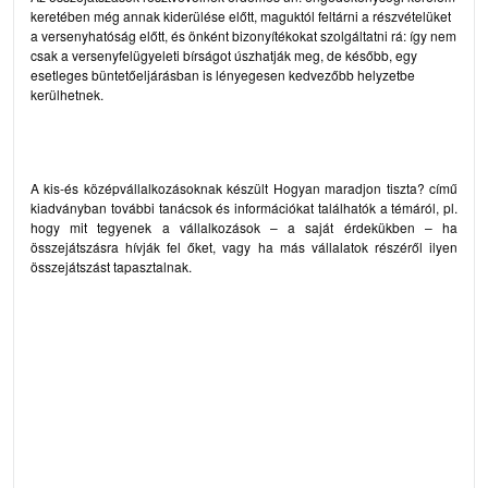
keretében még annak kiderülése előtt, maguktól feltárni a részvételüket
a versenyhatóság előtt, és önként bizonyítékokat szolgáltatni rá: így nem
csak a versenyfelügyeleti bírságot úszhatják meg, de később, egy
esetleges büntetőeljárásban is lényegesen kedvezőbb helyzetbe
kerülhetnek.
A kis-és középvállalkozásoknak készült
Hogyan maradjon tiszta? című
kiadványban
további tanácsok és információkat találhatók a témáról, pl.
hogy mit tegyenek a vállalkozások – a saját érdekükben – ha
összejátszásra hívják fel őket, vagy ha más vállalatok részéről ilyen
összejátszást tapasztalnak.