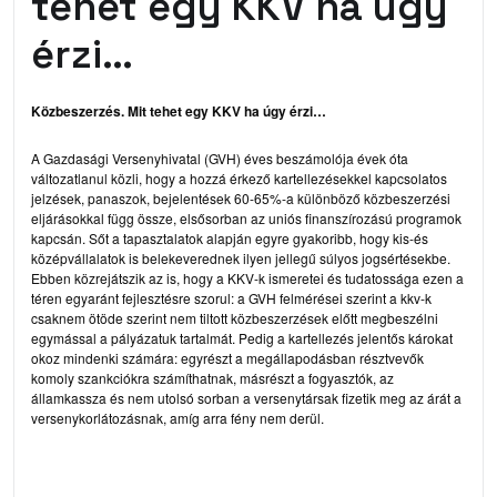
tehet egy KKV ha úgy
érzi…
Közbeszerzés. Mit tehet egy KKV ha úgy érzi…
A Gazdasági Versenyhivatal (GVH) éves beszámolója évek óta
változatlanul közli, hogy a hozzá érkező kartellezésekkel kapcsolatos
jelzések, panaszok, bejelentések 60-65%-a különböző közbeszerzési
eljárásokkal függ össze, elsősorban az uniós finanszírozású programok
kapcsán. Sőt a tapasztalatok alapján egyre gyakoribb, hogy kis-és
középvállalatok is belekeverednek ilyen jellegű súlyos jogsértésekbe.
Ebben közrejátszik az is, hogy a KKV-k ismeretei és tudatossága ezen a
téren egyaránt fejlesztésre szorul: a
GVH felmérései
szerint a kkv-k
csaknem ötöde szerint nem tiltott közbeszerzések előtt megbeszélni
egymással a pályázatuk tartalmát. Pedig a kartellezés jelentős károkat
okoz mindenki számára: egyrészt a megállapodásban résztvevők
komoly szankciókra számíthatnak, másrészt a fogyasztók, az
államkassza és nem utolsó sorban a versenytársak fizetik meg az árát a
versenykorlátozásnak, amíg arra fény nem derül.