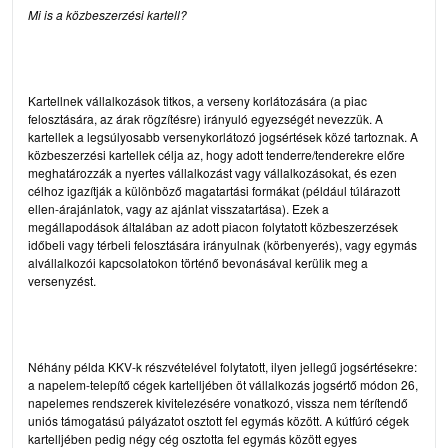
Mi is a közbeszerzési kartell?
Kartellnek vállalkozások titkos, a verseny korlátozására (a piac
felosztására, az árak rögzítésre) irányuló egyezségét nevezzük. A
kartellek a legsúlyosabb versenykorlátozó jogsértések közé tartoznak. A
közbeszerzési kartellek célja az, hogy adott tenderre/tenderekre előre
meghatározzák a nyertes vállalkozást vagy vállalkozásokat, és ezen
célhoz igazítják a különböző magatartási formákat (például túlárazott
ellen-árajánlatok, vagy az ajánlat visszatartása). Ezek a
megállapodások általában az adott piacon folytatott közbeszerzések
időbeli vagy térbeli felosztására irányulnak (körbenyerés), vagy egymás
alvállalkozói kapcsolatokon történő bevonásával kerülik meg a
versenyzést.
Néhány példa KKV-k részvételével folytatott, ilyen jellegű jogsértésekre:
a
napelem-telepítő cégek kartelljében
öt vállalkozás jogsértő módon 26,
napelemes rendszerek kivitelezésére vonatkozó, vissza nem térítendő
uniós támogatású pályázatot osztott fel egymás között. A
kútfúró cégek
kartelljében
pedig négy cég osztotta fel egymás között egyes