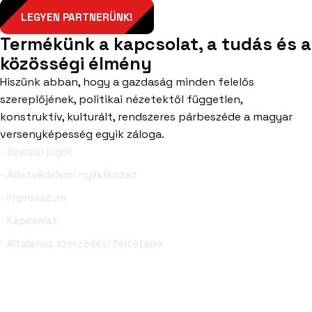
LEGYEN PARTNERÜNK!
Termékünk a kapcsolat, a tudás és a
közösségi élmény
Hiszünk abban, hogy a gazdaság minden felelős
szereplőjének, politikai nézetektől független,
konstruktív, kulturált, rendszeres párbeszéde a magyar
versenyképesség egyik záloga.
- Szerzői jogok
- Adatvédelemi nyilatkozat
- Impresszum
- Kapcsolat
- Általános szerződési feltételek
Facebook
YouTube