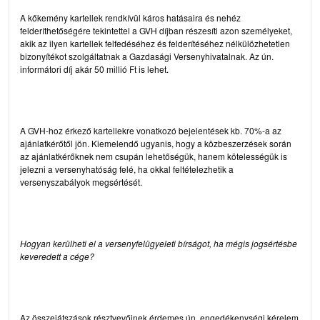
A kőkemény kartellek rendkívül káros hatásaira és nehéz
felderíthetőségére tekintettel a GVH díjban részesíti azon személyeket,
akik az ilyen kartellek felfedéséhez és felderítéséhez nélkülözhetetlen
bizonyítékot szolgáltatnak a Gazdasági Versenyhivatalnak. Az ún.
informátori díj akár 50 millió Ft is lehet.
A GVH-hoz érkező kartellekre vonatkozó bejelentések kb. 70%-a az
ajánlatkérőtől jön. Kiemelendő ugyanis, hogy a közbeszerzések során
az ajánlatkérőknek nem csupán lehetőségük, hanem kötelességük is
jelezni a versenyhatóság felé, ha okkal feltételezhetik a
versenyszabályok megsértését.
Hogyan kerülheti el a versenyfelügyeleti bírságot, ha mégis jogsértésbe
keveredett a cége?
Az összejátszások résztvevőinek érdemes ún. engedékenységi kérelem