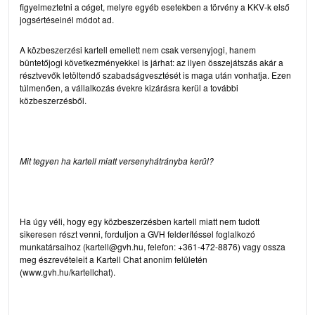
figyelmeztetni a céget, melyre egyéb esetekben a törvény a KKV-k első
jogsértéseinél módot ad.
A közbeszerzési kartell emellett nem csak versenyjogi, hanem
büntetőjogi következményekkel is járhat: az ilyen összejátszás akár a
résztvevők letöltendő szabadságvesztését is maga után vonhatja. Ezen
túlmenően, a vállalkozás évekre kizárásra kerül a további
közbeszerzésből.
Mit tegyen ha kartell miatt versenyhátrányba kerül?
Ha úgy véli, hogy egy közbeszerzésben kartell miatt nem tudott
sikeresen részt venni, forduljon a GVH felderítéssel foglalkozó
munkatársaihoz (kartell@gvh.hu, felefon: +361-472-8876) vagy ossza
meg észrevételeit a Kartell Chat anonim felületén
(www.gvh.hu/kartellchat).