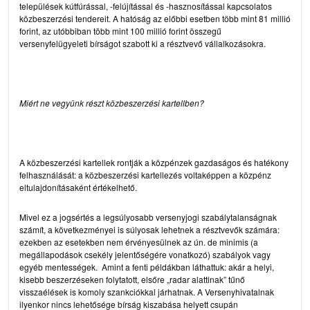
települések kútfúrással, -felújítással és -hasznosítással kapcsolatos
közbeszerzési tendereit. A hatóság az előbbi esetben több mint 81 millió
forint, az utóbbiban több mint 100 millió forint összegű
versenyfelügyeleti bírságot szabott ki a résztvevő vállalkozásokra.
Miért ne vegyünk részt közbeszerzési kartellben?
A közbeszerzési kartellek rontják a közpénzek gazdaságos és hatékony
felhasználását: a közbeszerzési kartellezés voltaképpen a közpénz
eltulajdonításaként értékelhető.
Mivel ez a jogsértés a legsúlyosabb versenyjogi szabálytalanságnak
számít, a következményei is súlyosak lehetnek a résztvevők számára:
ezekben az esetekben nem érvényesülnek az ún. de minimis (a
megállapodások csekély jelentőségére vonatkozó) szabályok vagy
egyéb mentességek. Amint a fenti példákban láthattuk: akár a helyi,
kisebb beszerzéseken folytatott, elsőre „radar alattinak” tűnő
visszaélések is komoly szankciókkal járhatnak. A Versenyhivatalnak
ilyenkor nincs lehetősége bírság kiszabása helyett csupán