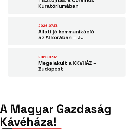
Tisztújítás a Corvinus
Kuratóriumában
2026.07.13.
Állati jó kommunikáció
az AI korában – 3..
2026.07.13.
Megalakult a KKVHÁZ –
Budapest
A Magyar Gazdaság
Kávéháza!