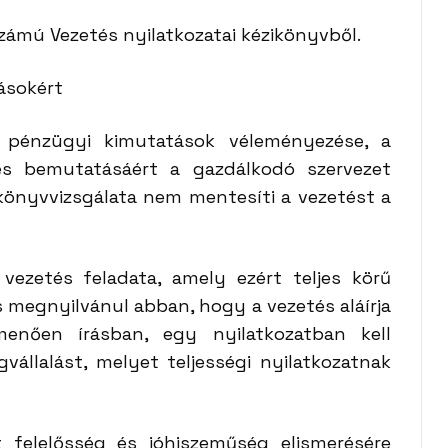
zámú Vezetés nyilatkozatai kézikönyvből.
ásokért
 pénzügyi kimutatások véleményezése, a
és bemutatásáért a gazdálkodó szervezet
 könyvvizsgálata nem mentesíti a vezetést a
vezetés feladata, amely ezért teljes körű
lás megnyilvánul abban, hogy a vezetés aláírja
enően írásban, egy nyilatkozatban kell
gvállalást, melyet teljességi nyilatkozatnak
t felelősség és jóhiszeműség elismerésére