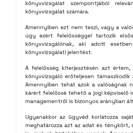
könyvvizsgálat szempontjából relev
könyvvizsgálat számára.
Amennyiben ezt nem teszi, vagy a való
úgy ezért felelősséggel tartozik els
könyvvizsgálónak, aki adott esetbe
könyvvizsgálati jelentést.
A felelősség kiterjesztésén azt érte
könyvvizsgáló erőteljesen támaszkodik a
Amennyiben tehát azok a valóságnak ne
kárért felelőssé tehető a jogi képviselő i
managementről is bizonyos arányban átte
Ugyanakkor az ügyvéd korlátozza saját 
meghatározza azt az adat és ténykört, 