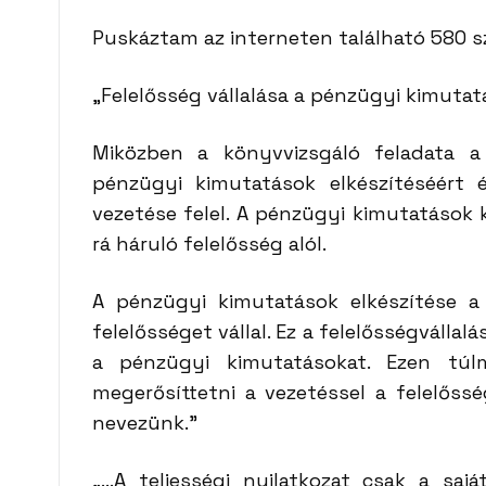
Puskáztam az interneten található 580 s
„Felelősség vállalása a pénzügyi kimutat
Miközben a könyvvizsgáló feladata a
pénzügyi kimutatások elkészítéséért 
vezetése felel. A pénzügyi kimutatások
rá háruló felelősség alól.
A pénzügyi kimutatások elkészítése a 
felelősséget vállal. Ez a felelősségválla
a pénzügyi kimutatásokat. Ezen túlm
megerősíttetni a vezetéssel a felelőssé
nevezünk.”
„…A teljességi nyilatkozat csak a sajá