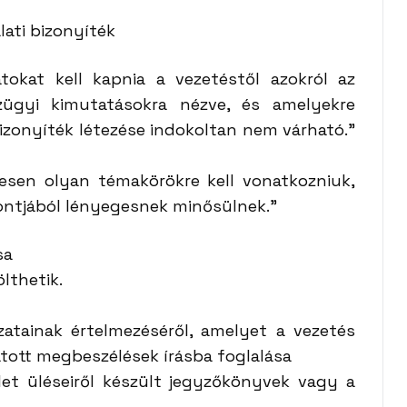
lati bizonyíték
atokat kell kapnia a vezetéstől azokról az
ügyi kimutatásokra nézve, és amelyekre
izonyíték létezése indokoltan nem várható.”
esen olyan témakörökre kell vonatkozniuk,
ntjából lényegesnek minősülnek.”
sa
lthetik.
zatainak értelmezéséről, amelyet a vezetés
atott megbeszélések írásba foglalása
et üléseiről készült jegyzőkönyvek vagy a