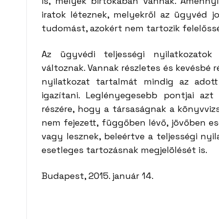
is, melyek birtokában vannak. Amennyi
iratok léteznek, melyekről az ügyvéd j
tudomást, azokért nem tartozik felelőss
Az ügyvédi teljességi nyilatkozatok
változnak. Vannak részletes és kevésbé ré
nyilatkozat tartalmát mindig az adott
igazítani. Leglényegesebb pontjai azt
részére, hogy a társaságnak a könyvviz
nem fejezett, függőben lévő, jövőben ese
vagy lesznek, beleértve a teljességi n
esetleges tartozásnak megjelölését is.
Budapest, 2015. január 14.