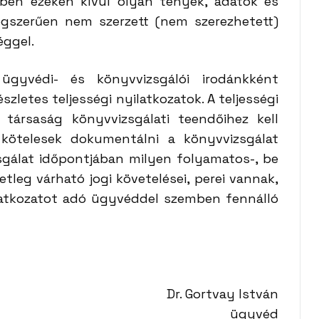
ben ezeken kívül olyan tények, adatok és
ogszerűen nem szerzett (nem szerezhetett)
éggel.
 ügyvédi- és könyvvizsgálói irodánkként
szletes teljességi nyilatkozatok. A teljességi
 társaság könyvvizsgálati teendőihez kell
 kötelesek dokumentálni a könyvvizsgálat
sgálat időpontjában milyen folyamatos-, be
tleg várható jogi követelései, perei vannak,
yilatkozatot adó ügyvéddel szemben fennálló
Dr. Gortvay István
ügyvéd