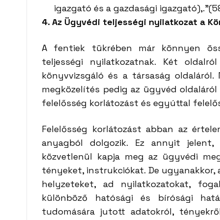
igazgató és a gazdasági igazgató),.”(5
4. Az Ügyvédi teljességi nyilatkozat a K
A fentiek tükrében már könnyen öss
teljességi nyilatkozatnak. Két oldalr
könyvvizsgáló és a társaság oldaláról.
megközelítés pedig az ügyvéd oldaláról
felelősség korlátozást és egyúttal felelős
Felelősség korlátozást abban az értel
anyagból dolgozik. Ez annyit jelent
közvetlenül kapja meg az ügyvédi megb
tényeket, instrukciókat. De ugyanakkor, 
helyzeteket, ad nyilatkozatokat, fog
különböző hatósági és bírósági hat
tudomására jutott adatokról, tényekről