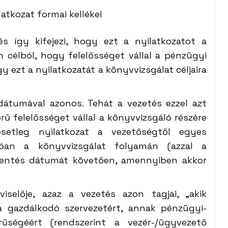
latkozat formai kellékei
és így kifejezi, hogy ezt a nyilatkozatot a
on célból, hogy felelősséget vállal a pénzügyi
y ezt a nyilatkozatát a könyvvizsgálat céljaira
dátumával azonos. Tehát a vezetés ezzel azt
örű felelősséget vállal a könyvvizsgáló részére
esetleg nyilatkozat a vezetőségtől egyes
zóan a könyvvizsgálat folyamán (azzal a
lentés dátumát követően, amennyiben akkor
viselője, azaz a vezetés azon tagjai, „akik
 a gazdálkodó szervezetért, annak pénzügyi-
rűségéért (rendszerint a vezér-/ügyvezető