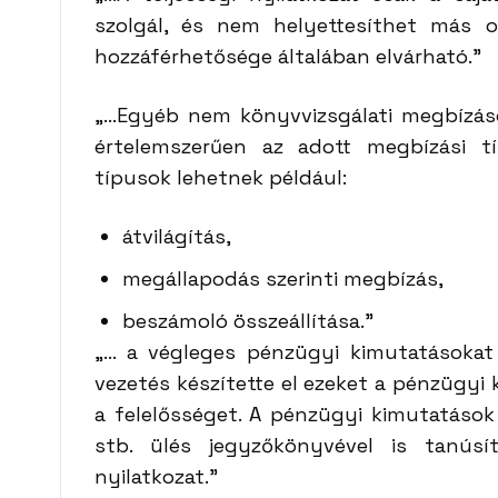
szolgál, és nem helyettesíthet más o
hozzáférhetősége általában elvárható.”
„…Egyéb nem könyvvizsgálati megbízások
értelemszerűen az adott megbízási tí
típusok lehetnek például:
átvilágítás,
megállapodás szerinti megbízás,
beszámoló összeállítása.”
„… a végleges pénzügyi kimutatásokat i
vezetés készítette el ezeket a pénzügyi 
a felelősséget. A pénzügyi kimutatások
stb. ülés jegyzőkönyvével is tanúsít
nyilatkozat.”