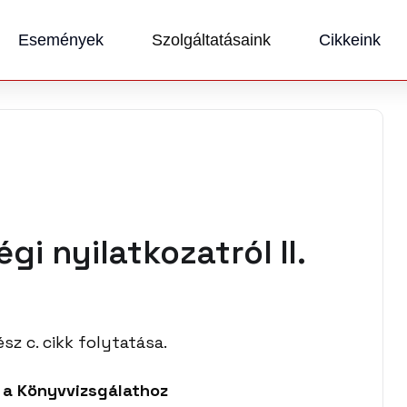
Események
Szolgáltatásaink
Cikkeink
gi nyilatkozatról II.
ész c. cikk folytatása.
 a Könyvvizsgálathoz