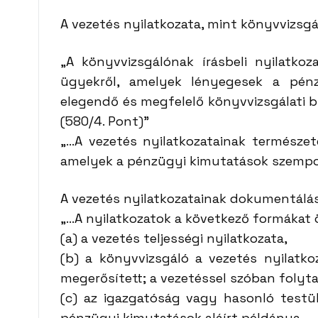
A vezetés nyilatkozata, mint könyvvizsgá
„A könyvvizsgálónak írásbeli nyilatkoz
ügyekről, amelyek lényegesek a pénz
elegendő és megfelelő könyvvizsgálati b
(580/4. Pont)”
„…A vezetés nyilatkozatainak természet
amelyek a pénzügyi kimutatások szempo
A vezetés nyilatkozatainak dokumentálá
„…A nyilatkozatok a következő formákat ö
(a) a vezetés teljességi nyilatkozata,
(b) a könyvvizsgáló a vezetés nyilatko
megerősített; a vezetéssel szóban folyt
(c) az igazgatóság vagy hasonló testül
pénzügyi kimutatások aláírt példánya.