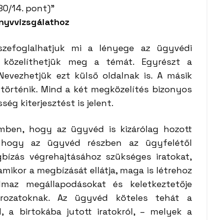
80/14. pont)”
önyvvizsgálathoz
zefoglalhatjuk mi a lényege az ügyvédi
ól közelíthetjük meg a témát. Egyrészt a
 Nevezhetjük ezt külső oldalnak is. A másik
 történik. Mind a két megközelítés bizonyos
ség kiterjesztést is jelent.
emben, hogy az ügyvéd is kizárólag hozott
, hogy az ügyvéd részben az ügyfelétől
ízás végrehajtásához szükséges iratokat,
amikor a megbízását ellátja, maga is létrehoz
almaz megállapodásokat és keletkeztetője
ározatoknak. Az ügyvéd köteles tehát a
, a birtokába jutott iratokról,
–
melyek a