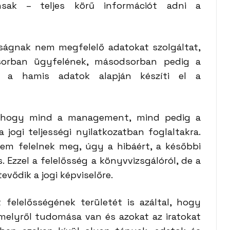
ánsak – teljes körű információt adni a
ságnak nem megfelelő adatokat szolgáltat,
ősorban ügyfelének, másodsorban pedig a
n a hamis adatok alapján készíti el a
m, hogy mind a management, mind pedig a
 jogi teljességi nyilatkozatban foglaltakra.
m felelnek meg, úgy a hibáért, a későbbi
s. Ezzel a felelősség a könyvvizsgálóról, de a
vődik a jogi képviselőre.
felelősségének területét is azáltal, hogy
melyről tudomása van és azokat az iratokat