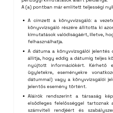
A (a) pontban már említett teljességi nyi
A címzett a könyvvizsgáló: a vezet
könyvvizsgáló részére állította ki az
kimutatások valódiságáért, illetve, hog
felhasználhatja.
A dátuma a könyvvizsgálói jelentés 
állítja, hogy eddig a dátumig teljes k
nyújtott információkért. Kérhető 
ügyletekre, eseményekre vonatko
dátummal) vagy a könyvvizsgálói je
jelentős esemény történt.
Aláírók rendszerint a társaság kép
elsődleges felelősséggel tartoznak
számviteli rendjéért és szabálysze