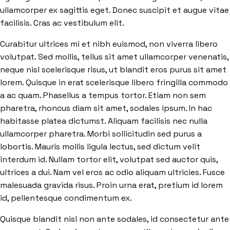
ullamcorper ex sagittis eget. Donec suscipit et augue vitae
facilisis. Cras ac vestibulum elit.
Curabitur ultrices mi et nibh euismod, non viverra libero
volutpat. Sed mollis, tellus sit amet ullamcorper venenatis,
neque nisl scelerisque risus, ut blandit eros purus sit amet
lorem. Quisque in erat scelerisque libero fringilla commodo
a ac quam. Phasellus a tempus tortor. Etiam non sem
pharetra, rhoncus diam sit amet, sodales ipsum. In hac
habitasse platea dictumst. Aliquam facilisis nec nulla
ullamcorper pharetra. Morbi sollicitudin sed purus a
lobortis. Mauris mollis ligula lectus, sed dictum velit
interdum id. Nullam tortor elit, volutpat sed auctor quis,
ultrices a dui. Nam vel eros ac odio aliquam ultricies. Fusce
malesuada gravida risus. Proin urna erat, pretium id lorem
id, pellentesque condimentum ex.
Quisque blandit nisl non ante sodales, id consectetur ante