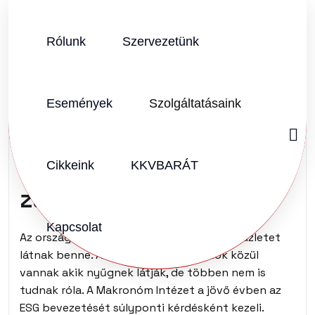
Rólunk
Szervezetünk
SZERZŐ:
KKVHÁZ SZERKESZTŐSÉG
2023.12.19.
Vélemény (0)
Események
Szolgáltatásaink
Az ESG az Ön
versenyképességének
Cikkeink
KKVBARÁT
záloga.
Kapcsolat
Az ország egy része ESG lázban ég, sokan üzletet
látnak benne. A kis- és középvállalatok közül
vannak akik nyűgnek látják, de többen nem is
tudnak róla. A Makronóm Intézet a jövő évben az
ESG bevezetését súlyponti kérdésként kezeli.