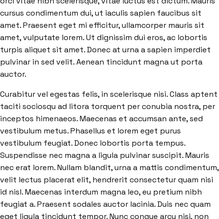
orci vitae nibh scelerisque, vitae luctus est dictum. Mauris
cursus condimentum dui, ut iaculis sapien faucibus sit
amet. Praesent eget mi efficitur, ullamcorper mauris sit
amet, vulputate lorem. Ut dignissim dui eros, ac lobortis
turpis aliquet sit amet. Donec at urna a sapien imperdiet
pulvinar in sed velit. Aenean tincidunt magna ut porta
auctor.
Curabitur vel egestas felis, in scelerisque nisi. Class aptent
taciti sociosqu ad litora torquent per conubia nostra, per
inceptos himenaeos. Maecenas et accumsan ante, sed
vestibulum metus. Phasellus et lorem eget purus
vestibulum feugiat. Donec lobortis porta tempus.
Suspendisse nec magna a ligula pulvinar suscipit. Mauris
nec erat lorem. Nullam blandit, urna a mattis condimentum,
velit lectus placerat elit, hendrerit consectetur quam nisi
id nisl. Maecenas interdum magna leo, eu pretium nibh
feugiat a. Praesent sodales auctor lacinia. Duis nec quam
eget ligula tincidunt tempor. Nunc congue arcu nisi, non