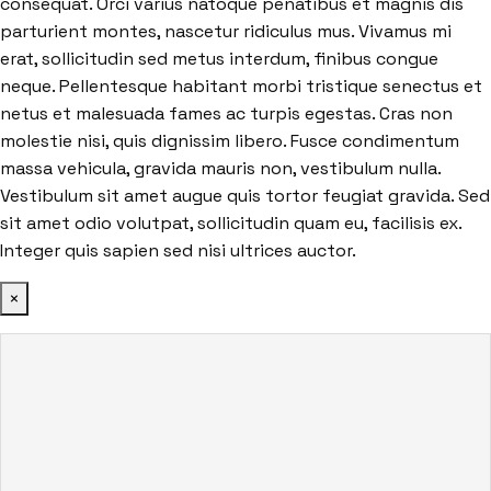
consequat. Orci varius natoque penatibus et magnis dis
parturient montes, nascetur ridiculus mus. Vivamus mi
erat, sollicitudin sed metus interdum, finibus congue
neque. Pellentesque habitant morbi tristique senectus et
netus et malesuada fames ac turpis egestas. Cras non
molestie nisi, quis dignissim libero. Fusce condimentum
massa vehicula, gravida mauris non, vestibulum nulla.
Vestibulum sit amet augue quis tortor feugiat gravida. Sed
sit amet odio volutpat, sollicitudin quam eu, facilisis ex.
Integer quis sapien sed nisi ultrices auctor.
×