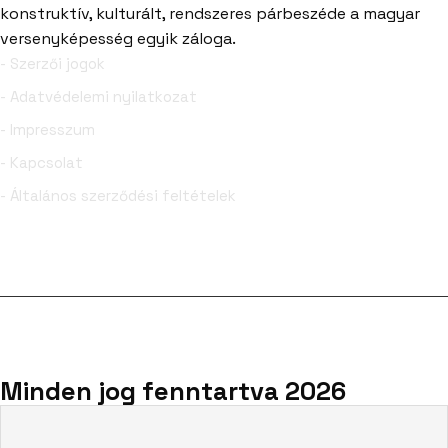
konstruktív, kulturált, rendszeres párbeszéde a magyar
versenyképesség egyik záloga.
- Szerzői jogok
- Adatvédelemi nyilatkozat
- Impresszum
- Kapcsolat
- Általános szerződési feltételek
Facebook
YouTube
Minden jog fenntartva 2026