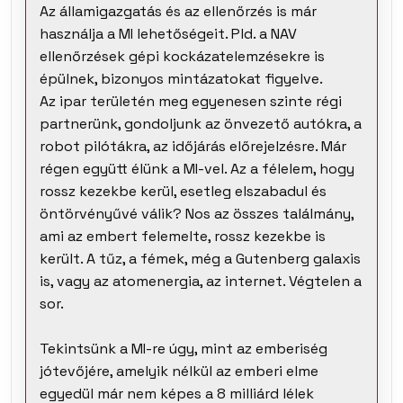
Az államigazgatás és az ellenőrzés is már
használja a MI lehetőségeit. Pld. a NAV
ellenőrzések gépi kockázatelemzésekre is
épülnek, bizonyos mintázatokat figyelve.
Az ipar területén meg egyenesen szinte régi
partnerünk, gondoljunk az önvezető autókra, a
robot pilótákra, az időjárás előrejelzésre. Már
régen együtt élünk a MI-vel. Az a félelem, hogy
rossz kezekbe kerül, esetleg elszabadul és
öntörvényűvé válik? Nos az összes találmány,
ami az embert felemelte, rossz kezekbe is
került. A tűz, a fémek, még a Gutenberg galaxis
is, vagy az atomenergia, az internet. Végtelen a
sor.
Tekintsünk a MI-re úgy, mint az emberiség
jótevőjére, amelyik nélkül az emberi elme
egyedül már nem képes a 8 milliárd lélek