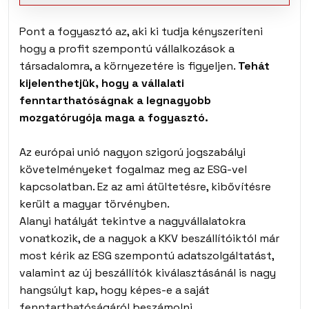
Pont a fogyasztó az, aki ki tudja kényszeríteni
hogy a profit szempontú vállalkozások a
társadalomra, a környezetére is figyeljen.
Tehát
kijelenthetjük, hogy a vállalati
fenntarthatóságnak a legnagyobb
mozgatórugója maga a fogyasztó.
Az európai unió nagyon szigorú jogszabályi
követelményeket fogalmaz meg az ESG-vel
kapcsolatban. Ez az ami átültetésre, kibővítésre
került a magyar törvényben.
Alanyi hatályát tekintve a nagyvállalatokra
vonatkozik, de a nagyok a KKV beszállítóiktól már
most kérik az ESG szempontú adatszolgáltatást,
valamint az új beszállítók kiválasztásánál is nagy
hangsúlyt kap, hogy képes-e a saját
fenntarthatóságáról beszámolni.