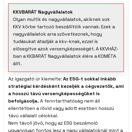
KKVBARÁT Nagyvállalatok
Olyan multik és nagyvállalatok, akiknek sok
KKV körbe tartozó beszállítóik vannak. Ezek a
nagyvállalatok arra szövetkeznek, hogy
tudásukat átadják a kkv-knak, ezzel is
elősegítve azok versenyképességét. A KKVHÁZ-
ban a KKBARÁT Nagyvállalatok élére a KOMÉTA
állt.
Az igazgató úr kiemelte:
Az ESG-t sokkal inkább
stratégiai kérdésként kezeljék a cégvezetők, ami
a hosszú távú versenyképességüket is
befolyásolja.
A fenntarthatóság nem áll
ellentétben a rövid vagy adott esetben hosszú
távú vállalati célokkal.
Nem távoli jövő, hogy az ESG beszámoló
ugyanolyan fontos lesz a nagy vállalatoknál mint a