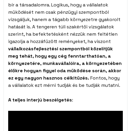
bír a társadalomra. Logikus, hogy a vállalatok
működését nem csak pénzügyi szempontból
vizsgáljuk, hanem a tágabb környezetre gyakorolt
hatását is. A tengeren túli szakértői vizsgálatok
szerint, ha befektetésként nézzük nem feltétlen
igazolja a hozzáfűzött reményeket, ha viszont
vállalkozásfejlesztési szempontból közelítjük
meg tehát, hogy egy cég fenntarthatóan, a
környezetére, munkavállalóira, a környezetében
élőkre hogyan figyel oda működése során, akkor
ez egy nagyon hasznos célkitűzés.
Fontos, hogy
a vállalatok ezt mérni tudják és be tudják mutatni.
A teljes interjú beszélgetés
: