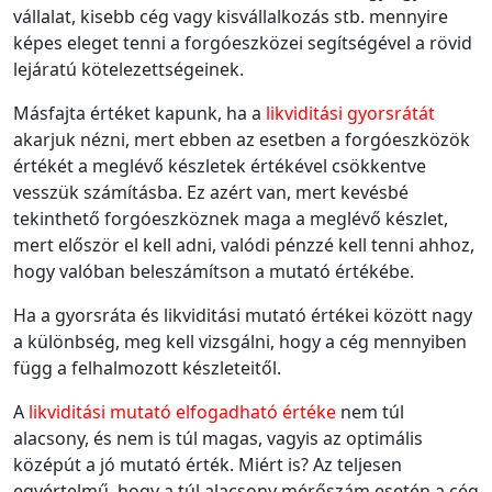
vállalat, kisebb cég vagy kisvállalkozás stb. mennyire
képes eleget tenni a forgóeszközei segítségével a rövid
lejáratú kötelezettségeinek.
Másfajta értéket kapunk, ha a
likviditási gyorsrátát
akarjuk nézni, mert ebben az esetben a forgóeszközök
értékét a meglévő készletek értékével csökkentve
vesszük számításba. Ez azért van, mert kevésbé
tekinthető forgóeszköznek maga a meglévő készlet,
mert először el kell adni, valódi pénzzé kell tenni ahhoz,
hogy valóban beleszámítson a mutató értékébe.
Ha a gyorsráta és likviditási mutató értékei között nagy
a különbség, meg kell vizsgálni, hogy a cég mennyiben
függ a felhalmozott készleteitől.
A
likviditási mutató elfogadható értéke
nem túl
alacsony, és nem is túl magas, vagyis az optimális
középút a jó mutató érték. Miért is? Az teljesen
egyértelmű, hogy a túl alacsony mérőszám esetén a cég