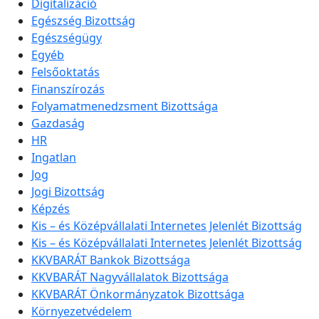
Digitalizáció
Egészség Bizottság
Egészségügy
Egyéb
Felsőoktatás
Finanszírozás
Folyamatmenedzsment Bizottsága
Gazdaság
HR
Ingatlan
Jog
Jogi Bizottság
Képzés
Kis – és Középvállalati Internetes Jelenlét Bizottság
Kis – és Középvállalati Internetes Jelenlét Bizottság
KKVBARÁT Bankok Bizottsága
KKVBARÁT Nagyvállalatok Bizottsága
KKVBARÁT Önkormányzatok Bizottsága
Környezetvédelem