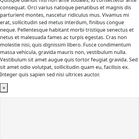
Quisque blandit nisl non ante sodales, id consectetur ante
consequat. Orci varius natoque penatibus et magnis dis
parturient montes, nascetur ridiculus mus. Vivamus mi
erat, sollicitudin sed metus interdum, finibus congue
neque. Pellentesque habitant morbi tristique senectus et
netus et malesuada fames ac turpis egestas. Cras non
molestie nisi, quis dignissim libero. Fusce condimentum
massa vehicula, gravida mauris non, vestibulum nulla.
Vestibulum sit amet augue quis tortor feugiat gravida. Sed
sit amet odio volutpat, sollicitudin quam eu, facilisis ex.
Integer quis sapien sed nisi ultrices auctor.
×