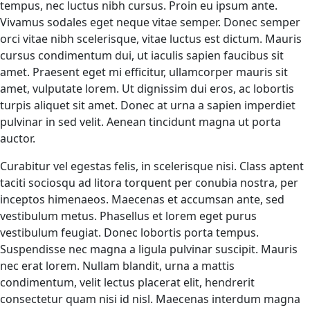
tempus, nec luctus nibh cursus. Proin eu ipsum ante.
Vivamus sodales eget neque vitae semper. Donec semper
orci vitae nibh scelerisque, vitae luctus est dictum. Mauris
cursus condimentum dui, ut iaculis sapien faucibus sit
amet. Praesent eget mi efficitur, ullamcorper mauris sit
amet, vulputate lorem. Ut dignissim dui eros, ac lobortis
turpis aliquet sit amet. Donec at urna a sapien imperdiet
pulvinar in sed velit. Aenean tincidunt magna ut porta
auctor.
Curabitur vel egestas felis, in scelerisque nisi. Class aptent
taciti sociosqu ad litora torquent per conubia nostra, per
inceptos himenaeos. Maecenas et accumsan ante, sed
vestibulum metus. Phasellus et lorem eget purus
vestibulum feugiat. Donec lobortis porta tempus.
Suspendisse nec magna a ligula pulvinar suscipit. Mauris
nec erat lorem. Nullam blandit, urna a mattis
condimentum, velit lectus placerat elit, hendrerit
consectetur quam nisi id nisl. Maecenas interdum magna