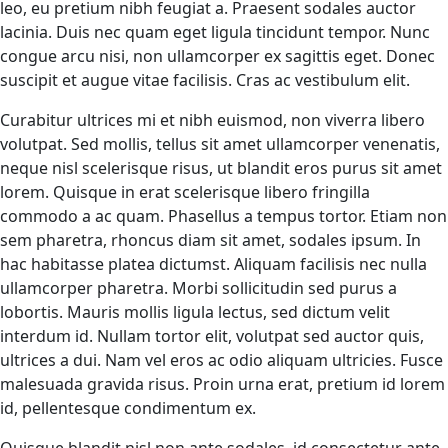
leo, eu pretium nibh feugiat a. Praesent sodales auctor
lacinia. Duis nec quam eget ligula tincidunt tempor. Nunc
congue arcu nisi, non ullamcorper ex sagittis eget. Donec
suscipit et augue vitae facilisis. Cras ac vestibulum elit.
Curabitur ultrices mi et nibh euismod, non viverra libero
volutpat. Sed mollis, tellus sit amet ullamcorper venenatis,
neque nisl scelerisque risus, ut blandit eros purus sit amet
lorem. Quisque in erat scelerisque libero fringilla
commodo a ac quam. Phasellus a tempus tortor. Etiam non
sem pharetra, rhoncus diam sit amet, sodales ipsum. In
hac habitasse platea dictumst. Aliquam facilisis nec nulla
ullamcorper pharetra. Morbi sollicitudin sed purus a
lobortis. Mauris mollis ligula lectus, sed dictum velit
interdum id. Nullam tortor elit, volutpat sed auctor quis,
ultrices a dui. Nam vel eros ac odio aliquam ultricies. Fusce
malesuada gravida risus. Proin urna erat, pretium id lorem
id, pellentesque condimentum ex.