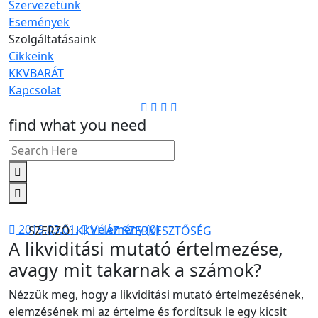
Szervezetünk
Események
Szolgáltatásaink
Cikkeink
KKVBARÁT
Kapcsolat
find what you need
2019.03.01.
Vélemény (0)
SZERZŐ:
KKVHÁZ SZERKESZTŐSÉG
A likviditási mutató értelmezése,
avagy mit takarnak a számok?
Nézzük meg, hogy a likviditási mutató értelmezésének,
elemzésének mi az értelme és fordítsuk le egy kicsit