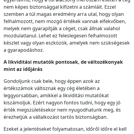
nem képes biztonsággal kifizetni a számláit. Ezzel
szemben a túl magas eredmény arra utal, hogy olyan
felhalmozott, nem mozgó értékek vannak elfekvőben,
melyek nem gyarapítják a céget, csak állnak valahol
mozdulatlanul. Lehet ez feleslegesen felhalmozott
készlet vagy olyan eszközök, amelyek nem szükségesek
a gyarapodáshoz.
A likviditási mutatók pontosak, de változékonyak
mint az időjárás
Gondoljunk csak bele, hogy éppen azok az
értékszámok változnak egy cég életében a
leggyorsabban, amikkel a likviditási mutatókat
kiszámoljuk. Ezért nagyon fontos tudni, hogy egy jó
érték megszületésekor nem nyugodhatunk meg, és
érezhetjük a vállalkozást tartós biztonságban.
Ezeket a jelentéseket folyamatosan, időről időre el kell